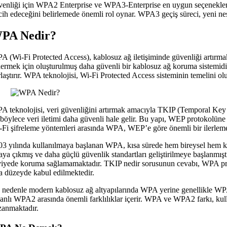
venliği için WPA2 Enterprise ve WPA3-Enterprise en uygun seçeneklerdi
rcih edeceğini belirlemede önemli rol oynar. WPA3 geçiş süreci, yeni nesi
PA Nedir?
A (Wi-Fi Protected Access), kablosuz ağ iletişiminde güvenliği artırmak
ermek için oluşturulmuş daha güvenli bir kablosuz ağ koruma sistemidir. K
rlaştırır. WPA teknolojisi, Wi-Fi Protected Access sisteminin temelini o
A teknolojisi, veri güvenliğini artırmak amacıyla TKIP (Temporal Key Int
 böylece veri iletimi daha güvenli hale gelir. Bu yapı, WEP protokolüne
-Fi şifreleme yöntemleri arasında WPA, WEP’e göre önemli bir ilerleme
03 yılında kullanılmaya başlanan WPA, kısa sürede hem bireysel hem kur
taya çıkmış ve daha güçlü güvenlik standartları geliştirilmeye başlanmış
viyede koruma sağlamamaktadır. TKIP nedir sorusunun cevabı, WPA pro
ta düzeyde kabul edilmektedir.
 nedenle modern kablosuz ağ altyapılarında WPA yerine genellikle WP
banlı WPA2 arasında önemli farklılıklar içerir. WPA ve WPA2 farkı, kul
zanmaktadır.