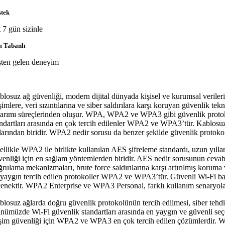
stek
 7 gün sizinle
 Tabanlı
ten gelen deneyim
blosuz ağ güvenliği, modern dijital dünyada kişisel ve kurumsal verileri
şimlere, veri sızıntılarına ve siber saldırılara karşı koruyan güvenlik te
tarımı süreçlerinden oluşur. WPA, WPA2 ve WPA3 gibi güvenlik protokoller
andartları arasında en çok tercih edilenler WPA2 ve WPA3’tür. Kablosuz
şlarından biridir. WPA2 nedir sorusu da benzer şekilde güvenlik protokol
ellikle WPA2 ile birlikte kullanılan AES şifreleme standardı, uzun yıll
venliği için en sağlam yöntemlerden biridir. AES nedir sorusunun cevab
ğrulama mekanizmaları, brute force saldırılarına karşı artırılmış koruma
 yaygın tercih edilen protokoller WPA2 ve WPA3’tür. Güvenli Wi-Fi bağla
çenektir. WPA2 Enterprise ve WPA3 Personal, farklı kullanım senaryoları
blosuz ağlarda doğru güvenlik protokolünün tercih edilmesi, siber tehdit
nümüzde Wi-Fi güvenlik standartları arasında en yaygın ve güvenli seç
işim güvenliği için WPA2 ve WPA3 en çok tercih edilen çözümlerdir. WPA