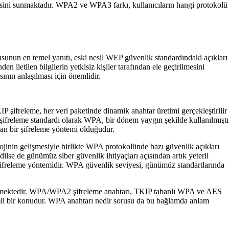
sini sunmaktadır. WPA2 ve WPA3 farkı, kullanıcıların hangi protokolü
usunun en temel yanıtı, eski nesil WEP güvenlik standardındaki açıkları
 iletilen bilgilerin yetkisiz kişiler tarafından ele geçirilmesini
ının anlaşılması için önemlidir.
 şifreleme, her veri paketinde dinamik anahtar üretimi gerçekleştirilir
şifreleme standardı olarak WPA, bir dönem yaygın şekilde kullanılmıştı
an bir şifreleme yöntemi olduğudur.
jinin gelişmesiyle birlikte WPA protokolünde bazı güvenlik açıkları
ilse de günümüz siber güvenlik ihtiyaçları açısından artık yeterli
freleme yöntemidir. WPA güvenlik seviyesi, günümüz standartlarında
dilmektedir. WPA/WPA2 şifreleme anahtarı, TKIP tabanlı WPA ve AES
emli bir konudur. WPA anahtarı nedir sorusu da bu bağlamda anlam