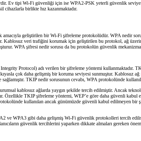
r. Ev tipi Wi-Fi güvenliği için ise WPA2-PSK yeterli güvenlik seviye
l cihazlarla birlikte hız kazanmaktadır.
 amacıyla geliştirilen bir Wi-Fi şifreleme protokolüdür. WPA nedir sor
ablosuz veri trafiğini korumak için geliştirilen bu protokol, ağ üzerinden
luşturur. WPA şifresi nedir sorusu da bu protokolün güvenlik mekanizmas
egrity Protocol) adı verilen bir şifreleme yöntemi kullanmaktadır. TKIP
 kıyasla çok daha gelişmiş bir koruma seviyesi sunmuştur. Kablosuz ağ 
 sağlamıştır. TKIP nedir sorusunun cevabı, WPA protokolünde kullanıl
umsal kablosuz ağlarda yaygın şekilde tercih edilmiştir. Ancak teknolo
tır. Özellikle TKIP şifreleme yöntemi, WEP’e göre daha güvenli kabul ed
tokolünde kullanılan ancak günümüzde güvenli kabul edilmeyen bir şi
A2 ve WPA3 gibi daha gelişmiş Wi-Fi güvenlik protokolleri tercih e
lanıcıların güvenlik tercihlerini yaparken dikkate almaları gereken ön