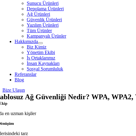
Sunucu Ürünleri
Depolama Ürünleri
Ağ Ürünleri
Güvenlik Ürünleri
Yazılım Ürünleri
Tüm Ürünler
Kampanyalı Ürünler
Hakkımızda
Biz Kimiz
Yönetim Ekibi
İş Ortaklarımız
İnsan Kaynakları
Sosyal Sorumluluk
Referanslar
Blog
Bize Ulaşın
ablosuz Ağ Güvenliği Nedir? WPA, WPA2, WP
Ekip
da en uzman kişiler
 Dönüşüm
lerisindeki tarz