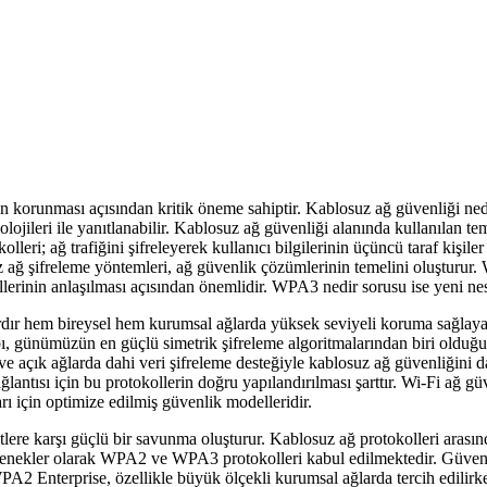
n korunması açısından kritik öneme sahiptir. Kablosuz ağ güvenliği nedi
knolojileri ile yanıtlanabilir. Kablosuz ağ güvenliği alanında kullanılan t
i; ağ trafiğini şifreleyerek kullanıcı bilgilerinin üçüncü taraf kişiler
 ağ şifreleme yöntemleri, ağ güvenlik çözümlerinin temelini oluşturur
lerinin anlaşılması açısından önemlidir. WPA3 nedir sorusu ise yeni nes
ardır hem bireysel hem kurumsal ağlarda yüksek seviyeli koruma sağlayan
ı, günümüzün en güçlü simetrik şifreleme algoritmalarından biri olduğ
 ve açık ağlarda dahi veri şifreleme desteğiyle kablosuz ağ güvenliğini
ntısı için bu protokollerin doğru yapılandırılması şarttır. Wi-Fi ağ gü
 için optimize edilmiş güvenlik modelleridir.
lere karşı güçlü bir savunma oluşturur. Kablosuz ağ protokolleri arasın
enekler olarak WPA2 ve WPA3 protokolleri kabul edilmektedir. Güvenli
2 Enterprise, özellikle büyük ölçekli kurumsal ağlarda tercih edilirke