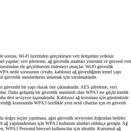
r sorusu, Wi-Fi üzerinden gerçekleşen veri iletişimini yetkisiz
emel yapılar; veri şifreleme, ağ güvenlik anahtarı yönetimi ve güvenli ver
 tarafından ele geçirilmesini önlemeyi amaçlar. Wi-Fi güvenlik
. WPA nedir sorusunun cevabı, kablosuz ağ güvenliğinin temel yapı
il güvenlik standartlarını anlamak için sorulmaktadır.
 güvenilir bir yapı olarak öne çıkmaktadır. AES şifreleme, veri
udur. Daha gelişmiş bir güvenlik standardı olan WPA3 ise güçlü kimlik
 daha ileri seviyeye taşımaktadır. Kablosuz ağ koruması için günümüzde
venliği konusunda WPA3 özellikle yeni nesil cihazlar için en güvenli
da doğru seçim yapılması, ağın güvenlik seviyesini doğrudan belirler.
 ağ yapılandırması için WPA2 kullanım alanları oldukça geniştir. Ağ
n, WPA3 Personal bireysel kullanıcılar için idealdir. Kurumsal ağ