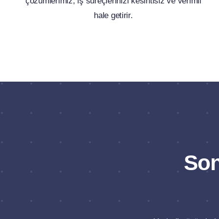
çözümlerimiz, iş süreçlerinizi kesintisiz ve verimli
hale getirir.
Son