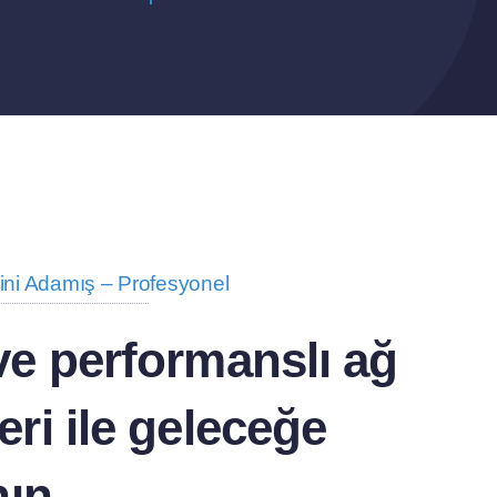
ini Adamış – Profesyonel
e performanslı ağ
ri ile geleceğe
nın