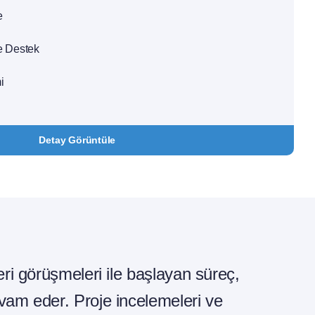
e
e Destek
i
Detay Görüntüle
teri görüşmeleri ile başlayan süreç,
evam eder. Proje incelemeleri ve