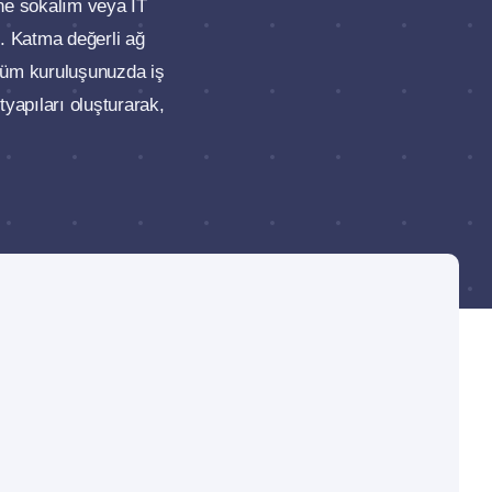
ne sokalım veya IT
e. Katma değerli ağ
 tüm kuruluşunuzda iş
tyapıları oluşturarak,