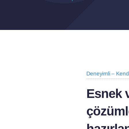
Deneyimli – Kend
Esnek v
çözümle
hazırla