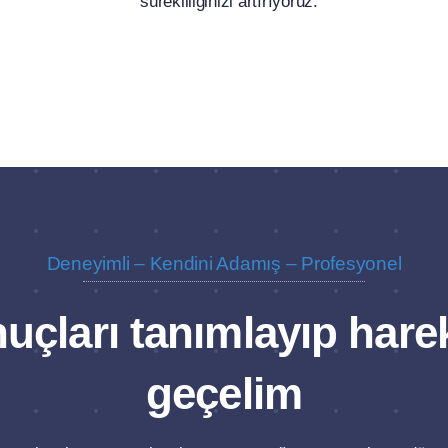
sürekliliğinizi artırıyoruz.
Deneyimli – Kendini Adamış – Profesyonel
uçları tanımlayıp hare
geçelim