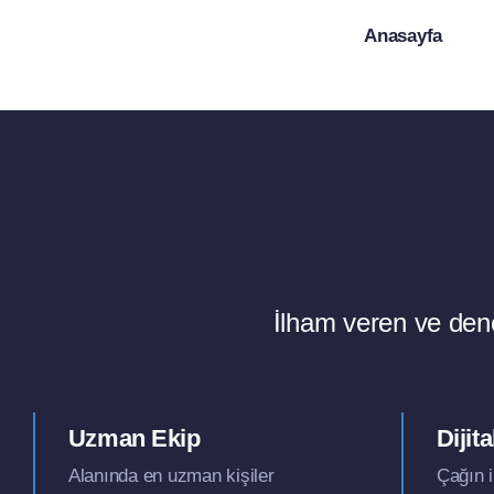
Skip
Anasayfa
to
content
İlham veren ve dene
Uzman Ekip
Diji
Alanında en uzman kişiler
Çağın i