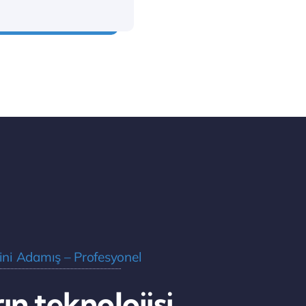
nattır biz de sanatçı
ini Adamış – Profesyonel
ın teknolojisi