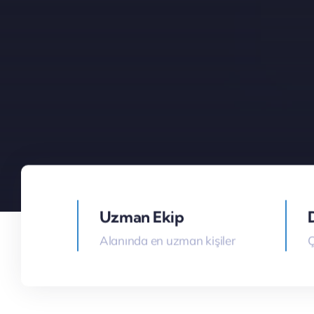
Uzman Ekip
Alanında en uzman kişiler
Ç