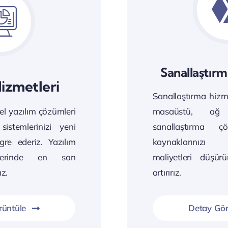
Sanallaştırm
Hizmetleri
Sanallaştırma hizme
zel yazılım çözümleri
masaüstü, ağ
 sistemlerinizi yeni
sanallaştırma ç
egre ederiz. Yazılım
kaynaklarınızı
eçlerinde en son
maliyetleri düşür
ız.
artırırız.
rüntüle
Detay Gör