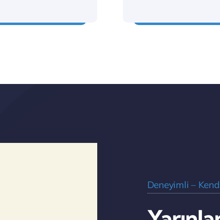
 ihtiyaç analizi
Sanallaştırma bir sa
Deneyimli – Kend
Yarınlar