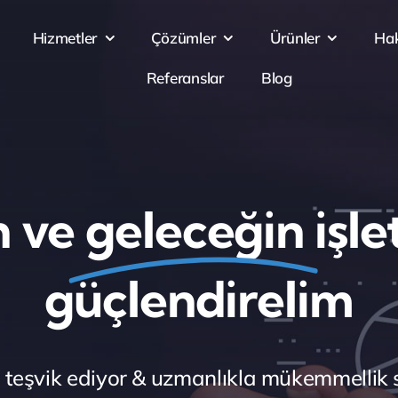
Hizmetler
Çözümler
Ürünler
Ha
Referanslar
Blog
 ve
geleceğin
işl
güçlendirelim
teşvik ediyor & uzmanlıkla mükemmellik