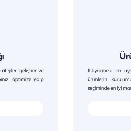
ğı
Ür
tejileri geliştirir ve
İhtiyacınıza en uy
ınızı optimize edip
ürünlerin kurulu
seçiminde en iyi mark
n
Sons