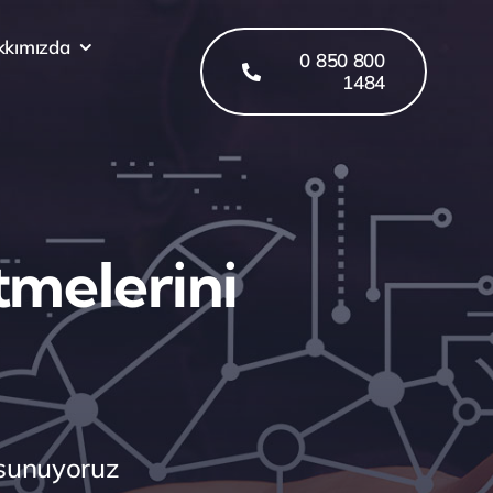
kkımızda
0 850 800
1484
etmelerini
 sunuyoruz