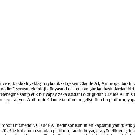
ve etik odaklı yaklaşımıyla dikkat çeken Claude AI, Anthropic tarafında
edir?” sorusu teknoloji dünyasında en çok araştırılan başlıklardan biri
eneğine sahip etik bir yapay zeka asistanı olduğudur. Claude AI’ın sun
nda yer alıyor. Anthropic Claude tarafından geliştirilen bu platform, ya
t robotu hizmetidir. Claude AI nedir sorusunun en kapsamlı yanıtı; etik 
rt 2023’te kullanıma sunulan platform, farklı ihtiyaçlara yönelik gelişt