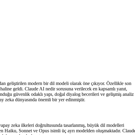
n geliştirilen modern bir dil modeli olarak öne çıkıyor. Özellikle son
 haline geldi. Claude AI nedir sorusuna verilecek en kapsamlı yanıt,
duğu güvenlik odaklı yapı, doğal diyalog becerileri ve gelişmiş analiz
pay zeka dünyasında önemli bir yer edinmiştir.
yapay zeka ilkeleri doğrultusunda tasarlanmış, büyük dil modelleri
irilen Haiku, Sonnet ve Opus isimli üç ayrı modelden oluşmaktadır. Claud