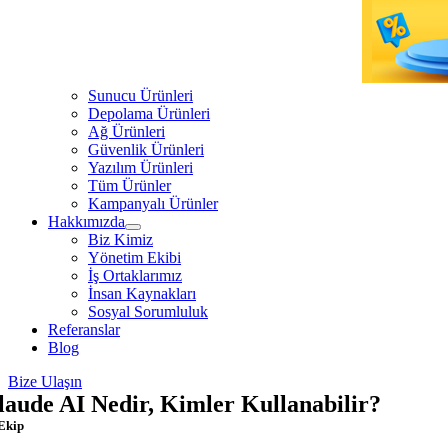
Sunucu Ürünleri
Depolama Ürünleri
Ağ Ürünleri
Güvenlik Ürünleri
Yazılım Ürünleri
Tüm Ürünler
Kampanyalı Ürünler
Hakkımızda
Biz Kimiz
Yönetim Ekibi
İş Ortaklarımız
İnsan Kaynakları
Sosyal Sorumluluk
Referanslar
Blog
Bize Ulaşın
laude AI Nedir, Kimler Kullanabilir?
Ekip