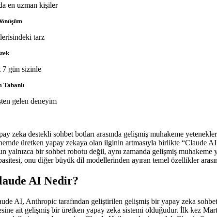
da en uzman kişiler
 Dönüşüm
lerisindeki tarz
stek
 7 gün sizinle
 Tabanlı
ten gelen deneyim
pay zeka destekli sohbet botları arasında gelişmiş muhakeme yetenekleri 
nemde üretken yapay zekaya olan ilginin artmasıyla birlikte “Claude AI n
un yalnızca bir sohbet robotu değil, aynı zamanda gelişmiş muhakeme yet
pasitesi, onu diğer büyük dil modellerinden ayıran temel özellikler arası
laude AI Nedir?
aude AI, Anthropic tarafından geliştirilen gelişmiş bir yapay zeka sohbe
lesine ait gelişmiş bir üretken yapay zeka sistemi olduğudur. İlk kez Ma