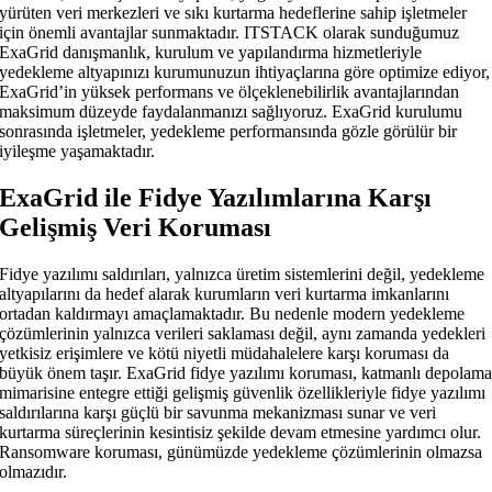
yürüten veri merkezleri ve sıkı kurtarma hedeflerine sahip işletmeler
için önemli avantajlar sunmaktadır. ITSTACK olarak sunduğumuz
ExaGrid danışmanlık, kurulum ve yapılandırma hizmetleriyle
yedekleme altyapınızı kurumunuzun ihtiyaçlarına göre optimize ediyor,
ExaGrid’in yüksek performans ve ölçeklenebilirlik avantajlarından
maksimum düzeyde faydalanmanızı sağlıyoruz. ExaGrid kurulumu
sonrasında işletmeler, yedekleme performansında gözle görülür bir
iyileşme yaşamaktadır.
ExaGrid ile Fidye Yazılımlarına Karşı
Gelişmiş Veri Koruması
Fidye yazılımı saldırıları, yalnızca üretim sistemlerini değil, yedekleme
altyapılarını da hedef alarak kurumların veri kurtarma imkanlarını
ortadan kaldırmayı amaçlamaktadır. Bu nedenle modern yedekleme
çözümlerinin yalnızca verileri saklaması değil, aynı zamanda yedekleri
yetkisiz erişimlere ve kötü niyetli müdahalelere karşı koruması da
büyük önem taşır. ExaGrid fidye yazılımı koruması, katmanlı depolam
mimarisine entegre ettiği gelişmiş güvenlik özellikleriyle fidye yazılımı
saldırılarına karşı güçlü bir savunma mekanizması sunar ve veri
kurtarma süreçlerinin kesintisiz şekilde devam etmesine yardımcı olur.
Ransomware koruması, günümüzde yedekleme çözümlerinin olmazsa
olmazıdır.