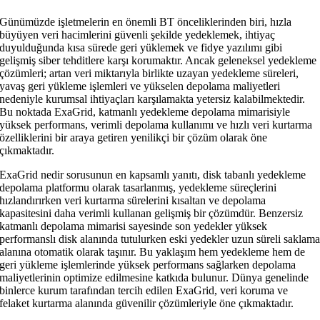
Günümüzde işletmelerin en önemli BT önceliklerinden biri, hızla
büyüyen veri hacimlerini güvenli şekilde yedeklemek, ihtiyaç
duyulduğunda kısa sürede geri yüklemek ve fidye yazılımı gibi
gelişmiş siber tehditlere karşı korumaktır. Ancak geleneksel yedekleme
çözümleri; artan veri miktarıyla birlikte uzayan yedekleme süreleri,
yavaş geri yükleme işlemleri ve yükselen depolama maliyetleri
nedeniyle kurumsal ihtiyaçları karşılamakta yetersiz kalabilmektedir.
Bu noktada ExaGrid, katmanlı yedekleme depolama mimarisiyle
yüksek performans, verimli depolama kullanımı ve hızlı veri kurtarma
özelliklerini bir araya getiren yenilikçi bir çözüm olarak öne
çıkmaktadır.
ExaGrid nedir sorusunun en kapsamlı yanıtı, disk tabanlı yedekleme
depolama platformu olarak tasarlanmış, yedekleme süreçlerini
hızlandırırken veri kurtarma sürelerini kısaltan ve depolama
kapasitesini daha verimli kullanan gelişmiş bir çözümdür. Benzersiz
katmanlı depolama mimarisi sayesinde son yedekler yüksek
performanslı disk alanında tutulurken eski yedekler uzun süreli saklam
alanına otomatik olarak taşınır. Bu yaklaşım hem yedekleme hem de
geri yükleme işlemlerinde yüksek performans sağlarken depolama
maliyetlerinin optimize edilmesine katkıda bulunur. Dünya genelinde
binlerce kurum tarafından tercih edilen ExaGrid, veri koruma ve
felaket kurtarma alanında güvenilir çözümleriyle öne çıkmaktadır.