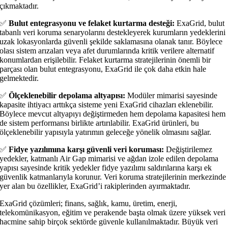
çıkmaktadır.
✅
Bulut entegrasyonu ve felaket kurtarma desteği:
ExaGrid, bulut
tabanlı veri koruma senaryolarını destekleyerek kurumların yedeklerini
uzak lokasyonlarda güvenli şekilde saklamasına olanak tanır. Böylece
olası sistem arızaları veya afet durumlarında kritik verilere alternatif
konumlardan erişilebilir. Felaket kurtarma stratejilerinin önemli bir
parçası olan bulut entegrasyonu, ExaGrid ile çok daha etkin hale
gelmektedir.
✅
Ölçeklenebilir depolama altyapısı:
Modüler mimarisi sayesinde
kapasite ihtiyacı arttıkça sisteme yeni ExaGrid cihazları eklenebilir.
Böylece mevcut altyapıyı değiştirmeden hem depolama kapasitesi hem
de sistem performansı birlikte artırılabilir. ExaGrid ürünleri, bu
ölçeklenebilir yapısıyla yatırımın geleceğe yönelik olmasını sağlar.
✅
Fidye yazılımına karşı güvenli veri koruması:
Değiştirilemez
yedekler, katmanlı Air Gap mimarisi ve ağdan izole edilen depolama
yapısı sayesinde kritik yedekler fidye yazılımı saldırılarına karşı ek
güvenlik katmanlarıyla korunur. Veri koruma stratejilerinin merkezinde
yer alan bu özellikler, ExaGrid’i rakiplerinden ayırmaktadır.
ExaGrid çözümleri; finans, sağlık, kamu, üretim, enerji,
telekomünikasyon, eğitim ve perakende başta olmak üzere yüksek veri
hacmine sahip birçok sektörde güvenle kullanılmaktadır. Büyük veri