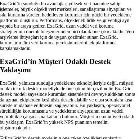
ExaGrid’in sunduğu bu avantajlar; yüksek veri hacmine sahip
işletmeler, büyük ölçekli veri merkezleri, sanallaştırma altyapıları ve
sıkı kurtarma süreleri hedefleyen kurumlar için güçlü bir yedekleme
platformu oluşturur. Performans, ölçeklenebilirlik ve güvenliği aynı
yapıda bir araya getiren ExaGrid, uzun vadeli veri koruma
stratejilerinin önemli bileşenlerinden biri olarak öne çıkmaktadır. Veri
arşivleme ihtiyaçları için de uygun çözümler sunan ExaGrid,
kurumların tüm veri koruma gereksinimlerini tek platformda
karşılamaktadır.
ExaGrid’in Müşteri Odaklı Destek
Yaklaşımı
ExaGrid, yalnızca sunduğu yedekleme teknolojileriyle değil, müşteri
odaklı teknik destek modeliyle de öne çıkan bir çözümdür. ExaGrid
destek modeli sayesinde kurumlar, sistemlerini devreye aldıktan sonra
da uzman ekiplerden kesintisiz destek alabilir ve olası sorunlara kısa
sürede müdahale edilmesini sağlayabilir. Bu yaklaşım, operasyonel
sürekliliğin korunmasına ve yedekleme altyapısının uzun vadeli
verimlilikle çalışmasına katkıda bulunur. Müşteri memnuniyeti odaklı
bu yaklaşım, ExaGrid’in yüksek NPS puanının temelini
oluşturmaktadır.
💡ExaGrid’in destek modelinin öne çıkan özellikleri şunlardır: