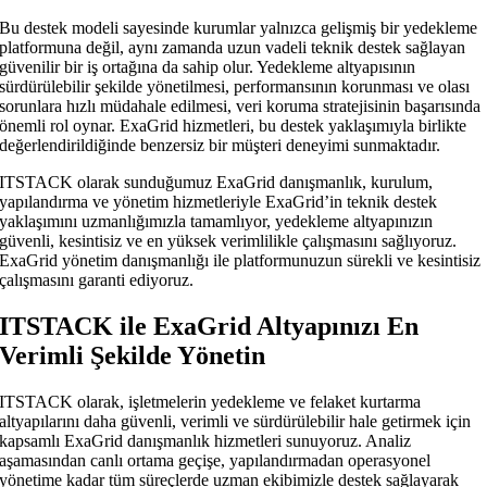
Bu destek modeli sayesinde kurumlar yalnızca gelişmiş bir yedekleme
platformuna değil, aynı zamanda uzun vadeli teknik destek sağlayan
güvenilir bir iş ortağına da sahip olur. Yedekleme altyapısının
sürdürülebilir şekilde yönetilmesi, performansının korunması ve olası
sorunlara hızlı müdahale edilmesi, veri koruma stratejisinin başarısında
önemli rol oynar. ExaGrid hizmetleri, bu destek yaklaşımıyla birlikte
değerlendirildiğinde benzersiz bir müşteri deneyimi sunmaktadır.
ITSTACK olarak sunduğumuz ExaGrid danışmanlık, kurulum,
yapılandırma ve yönetim hizmetleriyle ExaGrid’in teknik destek
yaklaşımını uzmanlığımızla tamamlıyor, yedekleme altyapınızın
güvenli, kesintisiz ve en yüksek verimlilikle çalışmasını sağlıyoruz.
ExaGrid yönetim danışmanlığı ile platformunuzun sürekli ve kesintisiz
çalışmasını garanti ediyoruz.
ITSTACK ile ExaGrid Altyapınızı En
Verimli Şekilde Yönetin
ITSTACK olarak, işletmelerin yedekleme ve felaket kurtarma
altyapılarını daha güvenli, verimli ve sürdürülebilir hale getirmek için
kapsamlı ExaGrid danışmanlık hizmetleri sunuyoruz. Analiz
aşamasından canlı ortama geçişe, yapılandırmadan operasyonel
yönetime kadar tüm süreçlerde uzman ekibimizle destek sağlayarak