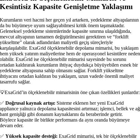
Kesintisiz Kapasite Genişletme Yaklaşımı
Kurumların veri hacmi her geçen yıl artarken, yedekleme altyapılarının
da bu büyümeye uyum sağlayabilmesi kritik önem taşımaktadır.
Geleneksel yedekleme sistemlerinde kapasite sınırına ulaşıldığında,
mevcut altyapının tamamen değiştirilmesini gerektiren ve “forklift
yükseltme” olarak adlandırılan maliyetli geçiş süreçleriyle
karşılaşılabilir. ExaGrid ölçeklenebilir depolama mimarisi, bu yaklaşım
hem yüksek yatırım maliyetlerine hem de operasyonel kesintilere nede
olabilir. ExaGrid ise ölçeklenebilir mimarisi sayesinde bu sorunu
ortadan kaldırarak kurumların ihtiyaç duydukça büyüyebilen esnek bir
yedekleme altyapısına sahip olmasını sağlar. Forklift yükseltme
ihtiyacını ortadan kaldıran bu yaklaşım, uzun vadede önemli maliyet
tasarrufu sağlar.
💡ExaGrid’in ölçeklenebilir mimarisinin öne çıkan özellikleri şunlardır:
✅
Doğrusal kaynak artışı:
Sisteme eklenen her yeni ExaGrid
appliance yalnızca depolama kapasitesini artırmaz; işlemci, bellek ve a
bant genişliği gibi donanım kaynaklarını da beraberinde getirir.
Böylece kapasite ile birlikte performans da aynı oranda büyümeye
devam eder.
✅
Yüksek kapasite desteği:
ExaGrid mimarisi, tek bir ölçeklenebilir