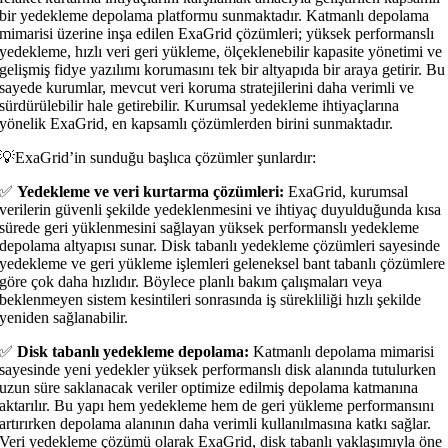
bir yedekleme depolama platformu sunmaktadır. Katmanlı depolama
mimarisi üzerine inşa edilen ExaGrid çözümleri; yüksek performanslı
yedekleme, hızlı veri geri yükleme, ölçeklenebilir kapasite yönetimi ve
gelişmiş fidye yazılımı korumasını tek bir altyapıda bir araya getirir. Bu
sayede kurumlar, mevcut veri koruma stratejilerini daha verimli ve
sürdürülebilir hale getirebilir. Kurumsal yedekleme ihtiyaçlarına
yönelik ExaGrid, en kapsamlı çözümlerden birini sunmaktadır.
💡ExaGrid’in sunduğu başlıca çözümler şunlardır:
✅
Yedekleme ve veri kurtarma çözümleri:
ExaGrid, kurumsal
verilerin güvenli şekilde yedeklenmesini ve ihtiyaç duyulduğunda kısa
sürede geri yüklenmesini sağlayan yüksek performanslı yedekleme
depolama altyapısı sunar. Disk tabanlı yedekleme çözümleri sayesinde
yedekleme ve geri yükleme işlemleri geleneksel bant tabanlı çözümlere
göre çok daha hızlıdır. Böylece planlı bakım çalışmaları veya
beklenmeyen sistem kesintileri sonrasında iş sürekliliği hızlı şekilde
yeniden sağlanabilir.
✅
Disk tabanlı yedekleme depolama:
Katmanlı depolama mimarisi
sayesinde yeni yedekler yüksek performanslı disk alanında tutulurken
uzun süre saklanacak veriler optimize edilmiş depolama katmanına
aktarılır. Bu yapı hem yedekleme hem de geri yükleme performansını
artırırken depolama alanının daha verimli kullanılmasına katkı sağlar.
Veri yedekleme çözümü olarak ExaGrid, disk tabanlı yaklaşımıyla öne