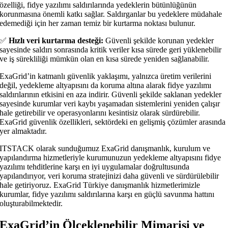
özelliği, fidye yazılımı saldırılarında yedeklerin bütünlüğünün
korunmasına önemli katkı sağlar. Saldırganlar bu yedeklere müdahale
edemediği için her zaman temiz bir kurtarma noktası bulunur.
✅
Hızlı veri kurtarma desteği:
Güvenli şekilde korunan yedekler
sayesinde saldırı sonrasında kritik veriler kısa sürede geri yüklenebilir
ve iş sürekliliği mümkün olan en kısa sürede yeniden sağlanabilir.
ExaGrid’in katmanlı güvenlik yaklaşımı, yalnızca üretim verilerini
değil, yedekleme altyapısını da koruma altına alarak fidye yazılımı
saldırılarının etkisini en aza indirir. Güvenli şekilde saklanan yedekler
sayesinde kurumlar veri kaybı yaşamadan sistemlerini yeniden çalışır
hale getirebilir ve operasyonlarını kesintisiz olarak sürdürebilir.
ExaGrid güvenlik özellikleri, sektördeki en gelişmiş çözümler arasında
yer almaktadır.
ITSTACK olarak sunduğumuz ExaGrid danışmanlık, kurulum ve
yapılandırma hizmetleriyle kurumunuzun yedekleme altyapısını fidye
yazılımı tehditlerine karşı en iyi uygulamalar doğrultusunda
yapılandırıyor, veri koruma stratejinizi daha güvenli ve sürdürülebilir
hale getiriyoruz. ExaGrid Türkiye danışmanlık hizmetlerimizle
kurumlar, fidye yazılımı saldırılarına karşı en güçlü savunma hattını
oluşturabilmektedir.
ExaGrid’in Ölçeklenebilir Mimarisi ve