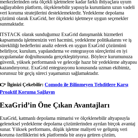
merkezlerinden orta ölçekli işletmelere kadar farklı ihtiyaçlara uyum
sağlayabilen platform, ölçeklenebilir yapısıyla kurumların uzun vadeli
veri koruma stratejilerini desteklemektedir. Yedekleme depolama
çözümü olarak ExaGrid, her ölçekteki işletmeye uygun seçenekler
sunmaktadır.
ITSTACK olarak sunduğumuz ExaGrid danışmanlık hizmetleri
kapsamında işletmenizin veri hacmini, yedekleme politikalarını ve iş
sürekliliği hedeflerini analiz ederek en uygun ExaGrid çözümünü
belirliyor, kurulum, yapılandırma ve entegrasyon süreçlerini en iyi
uygulamalar doğrultusunda gerçekleştiriyoruz. Böylece kurumunuza
güvenli, yüksek performanslı ve geleceğe hazır bir yedekleme altyapısı
kazandırıyoruz. ExaGrid entegrasyonu konusunda uzman ekibimiz,
sorunsuz bir geçiş süreci yaşamanızı sağlamaktadır.
👉️ İlginizi Çekebilir:
Comodo ile Bilinmeyen Tehditlere Karşı
Proaktif Koruma Sağlayın
ExaGrid’in Öne Çıkan Avantajları
ExaGrid, katmanlı depolama mimarisi ve ölçeklenebilir altyapısıyla
geleneksel yedekleme depolama çözümlerinden ayrılan birçok avantaj
sunar. Yüksek performans, düşük işletme maliyeti ve gelişmiş veri
koruma özelliklerini tek platformda bir araya getiren çözüm,