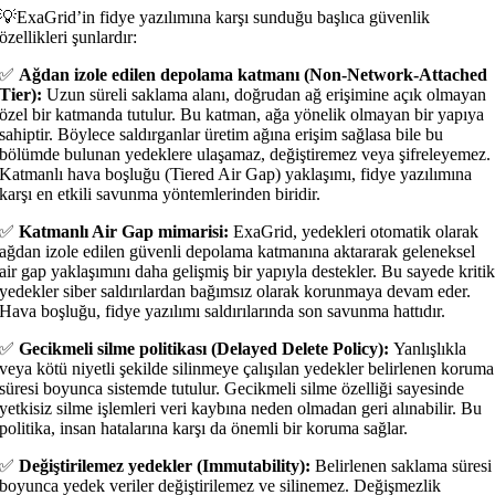
💡ExaGrid’in fidye yazılımına karşı sunduğu başlıca güvenlik
özellikleri şunlardır:
✅
Ağdan izole edilen depolama katmanı (Non-Network-Attached
Tier):
Uzun süreli saklama alanı, doğrudan ağ erişimine açık olmayan
özel bir katmanda tutulur. Bu katman, ağa yönelik olmayan bir yapıya
sahiptir. Böylece saldırganlar üretim ağına erişim sağlasa bile bu
bölümde bulunan yedeklere ulaşamaz, değiştiremez veya şifreleyemez.
Katmanlı hava boşluğu (Tiered Air Gap) yaklaşımı, fidye yazılımına
karşı en etkili savunma yöntemlerinden biridir.
✅
Katmanlı Air Gap mimarisi:
ExaGrid, yedekleri otomatik olarak
ağdan izole edilen güvenli depolama katmanına aktararak geleneksel
air gap yaklaşımını daha gelişmiş bir yapıyla destekler. Bu sayede kriti
yedekler siber saldırılardan bağımsız olarak korunmaya devam eder.
Hava boşluğu, fidye yazılımı saldırılarında son savunma hattıdır.
✅
Gecikmeli silme politikası (Delayed Delete Policy):
Yanlışlıkla
veya kötü niyetli şekilde silinmeye çalışılan yedekler belirlenen koruma
süresi boyunca sistemde tutulur. Gecikmeli silme özelliği sayesinde
yetkisiz silme işlemleri veri kaybına neden olmadan geri alınabilir. Bu
politika, insan hatalarına karşı da önemli bir koruma sağlar.
✅
Değiştirilemez yedekler (Immutability):
Belirlenen saklama süresi
boyunca yedek veriler değiştirilemez ve silinemez. Değişmezlik