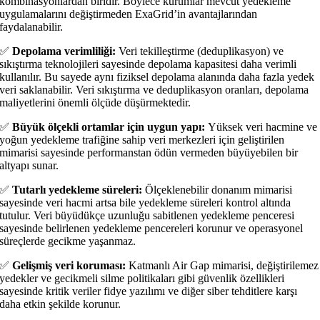
kombinasyonlardan biridir. Böylece kurumlar mevcut yedekleme
uygulamalarını değiştirmeden ExaGrid’in avantajlarından
faydalanabilir.
✅
Depolama verimliliği:
Veri tekilleştirme (deduplikasyon) ve
sıkıştırma teknolojileri sayesinde depolama kapasitesi daha verimli
kullanılır. Bu sayede aynı fiziksel depolama alanında daha fazla yedek
veri saklanabilir. Veri sıkıştırma ve deduplikasyon oranları, depolama
maliyetlerini önemli ölçüde düşürmektedir.
✅
Büyük ölçekli ortamlar için uygun yapı:
Yüksek veri hacmine ve
yoğun yedekleme trafiğine sahip veri merkezleri için geliştirilen
mimarisi sayesinde performanstan ödün vermeden büyüyebilen bir
altyapı sunar.
✅
Tutarlı yedekleme süreleri:
Ölçeklenebilir donanım mimarisi
sayesinde veri hacmi artsa bile yedekleme süreleri kontrol altında
tutulur. Veri büyüdükçe uzunluğu sabitlenen yedekleme penceresi
sayesinde belirlenen yedekleme pencereleri korunur ve operasyonel
süreçlerde gecikme yaşanmaz.
✅
Gelişmiş veri koruması:
Katmanlı Air Gap mimarisi, değiştirilemez
yedekler ve gecikmeli silme politikaları gibi güvenlik özellikleri
sayesinde kritik veriler fidye yazılımı ve diğer siber tehditlere karşı
daha etkin şekilde korunur.