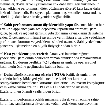
makineler, dosyalar ve uygulamalar çok daha hızlı geri yüklenebilir.
Geri yükleme performansı, diğer çözümlere göre 20 kata kadar daha
hızlı olabilmektedir. Bu sayede planlanmamış kesintiler sonrasında iş
sürekliliği daha kısa sürede yeniden sağlanabilir.
✅
Sabit performans sunan ölçeklenebilir yapı:
Sisteme eklenen her
ExaGrid appliance yalnızca depolama kapasitesini artırmaz; işlem
gücü, bellek ve ağ bant genişliği gibi donanım kaynaklarını da sisteme
ekler. Ölçeklenebilir mimari sayesinde veri miktarı artsa bile yedekleme
performansı korunur ve yedekleme süreleri uzamaz. Sabit yedekleme
penceresi, işletmelerin en büyük ihtiyaçlarından biridir.
✅
Kısa yedekleme pencereleri:
Artan veri hacmine rağmen
yedekleme işlemlerinin belirlenen zaman aralıklarında tamamlanması
sağlanır. Bu durum özellikle 7/24 çalışan sistemlerde operasyonel
kesintilerin önüne geçilmesine katkıda bulunur.
✅
Daha düşük kurtarma süreleri (RTO):
Kritik sistemlerin ve
verilerin hızlı şekilde geri yüklenebilmesi, felaket kurtarma
senaryolarında hedeflenen kurtarma sürelerine ulaşılmasını kolaylaştırır
ve iş kaybı riskini azaltır. RPO ve RTO hedeflerine ulaşmak,
ExaGrid’in en önemli vaatlerinden biridir.
ExaGrid’in performans odaklı mimarisi; yüksek veri hacmine sahip
kurumlar, sanallaştırma altyapıları, yoğun yedekleme operasyonları