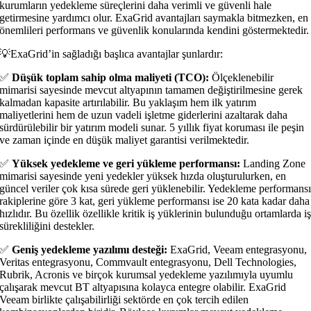
kurumların yedekleme süreçlerini daha verimli ve güvenli hale
getirmesine yardımcı olur. ExaGrid avantajları saymakla bitmezken, en
önemlileri performans ve güvenlik konularında kendini göstermektedir.
💡ExaGrid’in sağladığı başlıca avantajlar şunlardır:
✅
Düşük toplam sahip olma maliyeti (TCO):
Ölçeklenebilir
mimarisi sayesinde mevcut altyapının tamamen değiştirilmesine gerek
kalmadan kapasite artırılabilir. Bu yaklaşım hem ilk yatırım
maliyetlerini hem de uzun vadeli işletme giderlerini azaltarak daha
sürdürülebilir bir yatırım modeli sunar. 5 yıllık fiyat koruması ile peşin
ve zaman içinde en düşük maliyet garantisi verilmektedir.
✅
Yüksek yedekleme ve geri yükleme performansı:
Landing Zone
mimarisi sayesinde yeni yedekler yüksek hızda oluşturulurken, en
güncel veriler çok kısa sürede geri yüklenebilir. Yedekleme performans
rakiplerine göre 3 kat, geri yükleme performansı ise 20 kata kadar daha
hızlıdır. Bu özellik özellikle kritik iş yüklerinin bulunduğu ortamlarda i
sürekliliğini destekler.
✅
Geniş yedekleme yazılımı desteği:
ExaGrid, Veeam entegrasyonu,
Veritas entegrasyonu, Commvault entegrasyonu, Dell Technologies,
Rubrik, Acronis ve birçok kurumsal yedekleme yazılımıyla uyumlu
çalışarak mevcut BT altyapısına kolayca entegre olabilir. ExaGrid
Veeam birlikte çalışabilirliği sektörde en çok tercih edilen