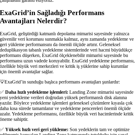
çalışmasını garanti ediyoruz.
ExaGrid’in Sağladığı Performans
Avantajları Nelerdir?
ExaGrid, geliştirdiği katmanlı depolama mimarisi sayesinde yalnızca
güvenilir veri koruması sunmakla kalmaz, aynı zamanda yedekleme ve
geri yükleme performansını da önemli ölçüde artırır. Geleneksel
deduplikasyon tabanlı yedekleme sistemlerinde veri hacmi büyüdükçe
performans düşerken, ExaGrid ölçeklenebilir mimarisi sayesinde bu
performansı uzun vadede koruyabilir. ExaGrid yedekleme performansı,
özellikle büyük veri merkezleri ve kritik iş yüklerine sahip kurumlar
için önemli avantajlar sağlar.
💡ExaGrid’in sunduğu başlıca performans avantajları şunlardır:
✅
Daha hızlı yedekleme işlemleri:
Landing Zone mimarisi sayesinde
yeni yedekleme verileri doğrudan yüksek performanslı disk alanına
yazılır. Böylece yedekleme işlemleri geleneksel çözümlere kıyasla çok
daha kısa sürede tamamlanır ve yedekleme pencereleri önemli ölçüde
azalır. Yedekleme performansı, özellikle büyük veri hacimlerinde kritik
öneme sahiptir.
✅
Yüksek hızlı veri geri yükleme:
Son yedeklerin tam ve optimize
edilmemiş kopyaları Landing Zone katmanında tutulduğu için sanal