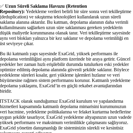
✅
Uzun Süreli Saklama Havuzu (Retention
Repository):
Yedekleme verileri belirli bir süre sonra veri tekilleştirme
(deduplication) ve sıkıştırma teknolojileri kullanılarak uzun süreli
saklama alanına aktarılır. Bu katman, depolama alanının daha verimli
kullanılmasını sağlarken uzun süre saklanması gereken yedeklerin
düşük maliyetle korunmasına olanak tanır. Veri tekilleştirme sayesinde
aynı veri blokları yalnızca bir kez saklanır ve depolama verimliliği en
üst seviyeye çıkar.
Bu iki katmanlı yapı sayesinde ExaGrid, yüksek performans ile
depolama verimliliğini aynı platform üzerinde bir araya getirir. Güncel
yedekler her zaman hızlı erişilebilir durumda tutulurken eski yedekler
optimize edilmiş depolama alanında güvenli şekilde saklanır. Böylece
yedekleme süreleri kısalır, geri yükleme işlemleri hızlanır ve veri
büyümesine rağmen sistem performansı korunur. Katmanlı yedekleme
depolama yaklaşımı, ExaGrid’in en güçlü rekabet avantajlarından
biridir.
ITSTACK olarak sunduğumuz ExaGrid kurulum ve yapılandırma
hizmetleri kapsamında katmanlı depolama mimarisini kurumunuzun
veri hacmine, yedekleme politikalarına ve felaket kurtarma hedeflerine
uygun şekilde tasarlıyor, ExaGrid yedekleme altyapınızın uzun vadede
yüksek performans ve maksimum verimlilikle çalışmasını sağlıyoruz.
ExaGrid yönetim danışmanlığı ile sisteminizin sürekli ve kesintisiz