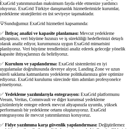
ExaGrid yatırımınızdan maksimum fayda elde etmenize yardımcı
oluyoruz. ExaGrid Türkiye danışmanlık hizmetlerimizle kurumlar,
yedekleme stratejilerini en üst seviyeye taşımaktadır.
💡Sunduğumuz ExaGrid hizmetleri kapsamında:
✅
İhtiyaç analizi ve kapasite planlaması:
Mevcut yedekleme
altyapınızı, veri büyüme hızınızı ve iş sürekliliği hedeflerinizi detaylı
olarak analiz ediyor, kurumunuza uygun ExaGrid mimarisini
planlıyoruz. Veri büyüme trendlerinizi analiz ederek geleceğe yönelik
kapasite ihtiyaçlarınızı da belirliyoruz.
✅
Kurulum ve yapılandırma:
ExaGrid sistemlerini en iyi
uygulamalar doğrultusunda devreye alıyor, Landing Zone ve uzun
süreli saklama katmanlarını yedekleme politikalarınıza göre optimize
ediyoruz. ExaGrid kurulumu sürecinde tüm adımları profesyonelce
yönetiyoruz.
✅
Yedekleme yazılımlarıyla entegrasyon:
ExaGrid platformunu
Veeam, Veritas, Commvault ve diğer kurumsal yedekleme
çözümleriyle entegre ederek mevcut altyapınızla uyumlu, yüksek
performanslı bir yedekleme ortamı oluşturuyoruz. ExaGrid
entegrasyonu ile mevcut yatırımlarınızı koruyoruz.
✅
Fidye yazılımına karşı güvenlik yapılandırması:
Değiştirilemez