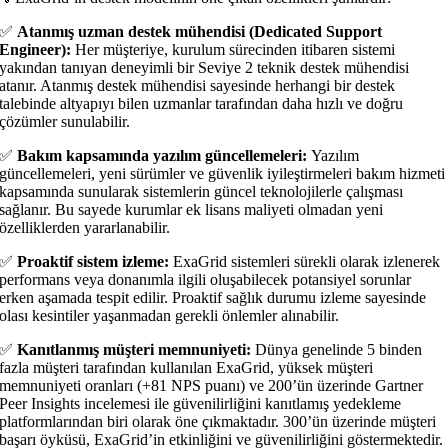
✅
Atanmış uzman destek mühendisi (Dedicated Support
Engineer):
Her müşteriye, kurulum sürecinden itibaren sistemi
yakından tanıyan deneyimli bir Seviye 2 teknik destek mühendisi
atanır. Atanmış destek mühendisi sayesinde herhangi bir destek
talebinde altyapıyı bilen uzmanlar tarafından daha hızlı ve doğru
çözümler sunulabilir.
✅
Bakım kapsamında yazılım güncellemeleri:
Yazılım
güncellemeleri, yeni sürümler ve güvenlik iyileştirmeleri bakım hizmeti
kapsamında sunularak sistemlerin güncel teknolojilerle çalışması
sağlanır. Bu sayede kurumlar ek lisans maliyeti olmadan yeni
özelliklerden yararlanabilir.
✅
Proaktif sistem izleme:
ExaGrid sistemleri sürekli olarak izlenerek
performans veya donanımla ilgili oluşabilecek potansiyel sorunlar
erken aşamada tespit edilir. Proaktif sağlık durumu izleme sayesinde
olası kesintiler yaşanmadan gerekli önlemler alınabilir.
✅
Kanıtlanmış müşteri memnuniyeti:
Dünya genelinde 5 binden
fazla müşteri tarafından kullanılan ExaGrid, yüksek müşteri
memnuniyeti oranları (+81 NPS puanı) ve 200’ün üzerinde Gartner
Peer Insights incelemesi ile güvenilirliğini kanıtlamış yedekleme
platformlarından biri olarak öne çıkmaktadır. 300’ün üzerinde müşteri
başarı öyküsü, ExaGrid’in etkinliğini ve güvenilirliğini göstermektedir.