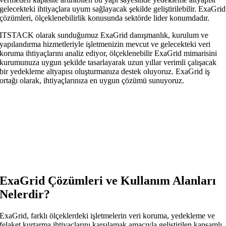
gelecekteki ihtiyaçlara uyum sağlayacak şekilde geliştirilebilir. ExaGrid
çözümleri, ölçeklenebilirlik konusunda sektörde lider konumdadır.
ITSTACK olarak sunduğumuz ExaGrid danışmanlık, kurulum ve
yapılandırma hizmetleriyle işletmenizin mevcut ve gelecekteki veri
koruma ihtiyaçlarını analiz ediyor, ölçeklenebilir ExaGrid mimarisini
kurumunuza uygun şekilde tasarlayarak uzun yıllar verimli çalışacak
bir yedekleme altyapısı oluşturmanıza destek oluyoruz. ExaGrid iş
ortağı olarak, ihtiyaçlarınıza en uygun çözümü sunuyoruz.
ExaGrid Çözümleri ve Kullanım Alanları
Nelerdir?
ExaGrid, farklı ölçeklerdeki işletmelerin veri koruma, yedekleme ve
felaket kurtarma ihtiyaçlarını karşılamak amacıyla geliştirilen kapsamlı