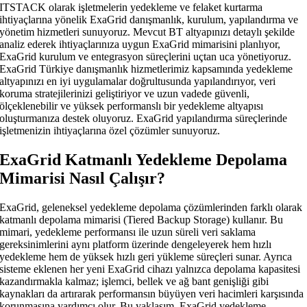
ITSTACK olarak işletmelerin yedekleme ve felaket kurtarma
ihtiyaçlarına yönelik ExaGrid danışmanlık, kurulum, yapılandırma ve
yönetim hizmetleri sunuyoruz. Mevcut BT altyapınızı detaylı şekilde
analiz ederek ihtiyaçlarınıza uygun ExaGrid mimarisini planlıyor,
ExaGrid kurulum ve entegrasyon süreçlerini uçtan uca yönetiyoruz.
ExaGrid Türkiye danışmanlık hizmetlerimiz kapsamında yedekleme
altyapınızı en iyi uygulamalar doğrultusunda yapılandırıyor, veri
koruma stratejilerinizi geliştiriyor ve uzun vadede güvenli,
ölçeklenebilir ve yüksek performanslı bir yedekleme altyapısı
oluşturmanıza destek oluyoruz. ExaGrid yapılandırma süreçlerinde
işletmenizin ihtiyaçlarına özel çözümler sunuyoruz.
ExaGrid Katmanlı Yedekleme Depolama
Mimarisi Nasıl Çalışır?
ExaGrid, geleneksel yedekleme depolama çözümlerinden farklı olarak
katmanlı depolama mimarisi (Tiered Backup Storage) kullanır. Bu
mimari, yedekleme performansı ile uzun süreli veri saklama
gereksinimlerini aynı platform üzerinde dengeleyerek hem hızlı
yedekleme hem de yüksek hızlı geri yükleme süreçleri sunar. Ayrıca
sisteme eklenen her yeni ExaGrid cihazı yalnızca depolama kapasitesi
kazandırmakla kalmaz; işlemci, bellek ve ağ bant genişliği gibi
kaynakları da artırarak performansın büyüyen veri hacimleri karşısında
korunmasına yardımcı olur. Bu yaklaşım, ExaGrid yedekleme