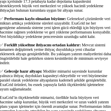
yapı içerisinde 17.3 petabayta kadar depolama kapasitesini
destekleyerek büyük veri merkezleri ve yüksek hacimli yedekleme
ihtiyaçları bulunan kurumlara uygun bir altyapı sunar.
✅
Performans kaybı olmadan büyüme:
Geleneksel çözümlerde veri
miktarı arttıkça yedekleme süreleri uzayabilir. ExaGrid ise her
genişleme adımında sisteme yeni işlem gücü eklediği için büyüyen veri
hacmine rağmen yedekleme ve geri yükleme performansını koruyabilir.
Veri büyüdükçe yedekleme penceresinin uzunluğu sabit kalır.
✅
Forklift yükseltme ihtiyacını ortadan kaldırır:
Mevcut sistemi
tamamen değiştirmek yerine ihtiyaç duyuldukça yeni cihazlar
eklenerek altyapı genişletilebilir. Bu yaklaşım yatırım maliyetlerini dah
öngörülebilir hale getirirken sistem kesintilerini de minimum seviyeye
indirir.
✅
Geleceğe hazır altyapı:
Modüler mimarisi sayesinde kurumlar
yalnızca ihtiyaç duydukları kapasiteyi ekleyebilir ve veri büyümesine
paralel olarak yedekleme altyapılarını kademeli şekilde genişletebilir.
ExaGrid ürünleri, bu esnek yapısıyla farklı ölçeklerdeki işletmelere
uyum sağlamaktadır.
ExaGrid’in ölçeklenebilir mimarisi, özellikle hızla büyüyen veri
hacmine sahip kurumlar, büyük veri merkezleri ve uzun vadeli yatırım
planı yapan işletmeler için önemli avantajlar sunar. Performanstan ödün
vermeden kapasite artırabilen bu yapı sayesinde yedekleme altyapısı