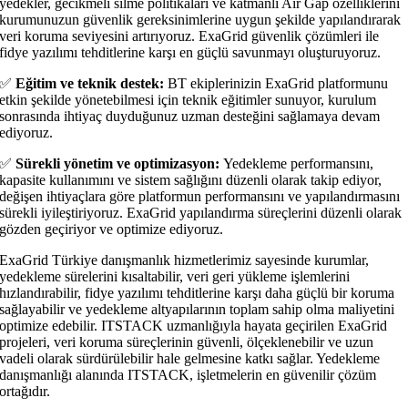
yedekler, gecikmeli silme politikaları ve katmanlı Air Gap özelliklerini
kurumunuzun güvenlik gereksinimlerine uygun şekilde yapılandırarak
veri koruma seviyesini artırıyoruz. ExaGrid güvenlik çözümleri ile
fidye yazılımı tehditlerine karşı en güçlü savunmayı oluşturuyoruz.
✅
Eğitim ve teknik destek:
BT ekiplerinizin ExaGrid platformunu
etkin şekilde yönetebilmesi için teknik eğitimler sunuyor, kurulum
sonrasında ihtiyaç duyduğunuz uzman desteğini sağlamaya devam
ediyoruz.
✅
Sürekli yönetim ve optimizasyon:
Yedekleme performansını,
kapasite kullanımını ve sistem sağlığını düzenli olarak takip ediyor,
değişen ihtiyaçlara göre platformun performansını ve yapılandırmasını
sürekli iyileştiriyoruz. ExaGrid yapılandırma süreçlerini düzenli olarak
gözden geçiriyor ve optimize ediyoruz.
ExaGrid Türkiye danışmanlık hizmetlerimiz sayesinde kurumlar,
yedekleme sürelerini kısaltabilir, veri geri yükleme işlemlerini
hızlandırabilir, fidye yazılımı tehditlerine karşı daha güçlü bir koruma
sağlayabilir ve yedekleme altyapılarının toplam sahip olma maliyetini
optimize edebilir. ITSTACK uzmanlığıyla hayata geçirilen ExaGrid
projeleri, veri koruma süreçlerinin güvenli, ölçeklenebilir ve uzun
vadeli olarak sürdürülebilir hale gelmesine katkı sağlar. Yedekleme
danışmanlığı alanında ITSTACK, işletmelerin en güvenilir çözüm
ortağıdır.