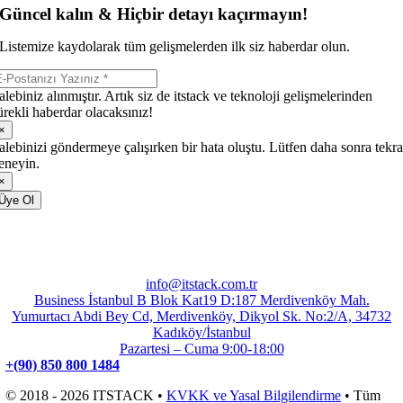
Güncel kalın & Hiçbir detayı kaçırmayın!
Listemize kaydolarak tüm gelişmelerden ilk siz haberdar olun.
alebiniz alınmıştır. Artık siz de itstack ve teknoloji gelişmelerinden
ürekli haberdar olacaksınız!
×
alebinizi göndermeye çalışırken bir hata oluştu. Lütfen daha sonra tekra
eneyin.
×
Üye Ol
info@itstack.com.tr
Business İstanbul B Blok Kat19 D:187 Merdivenköy Mah.
Yumurtacı Abdi Bey Cd, Merdivenköy, Dikyol Sk. No:2/A, 34732
Kadıköy/İstanbul
Pazartesi – Cuma 9:00-18:00
+(90) 850 800 1484
© 2018 - 2026 ITSTACK •
KVKK ve Yasal Bilgilendirme
• Tüm