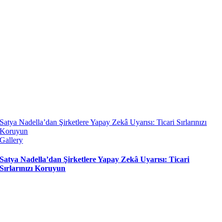
Satya Nadella’dan Şirketlere Yapay Zekâ Uyarısı: Ticari Sırlarınızı
Koruyun
Gallery
Satya Nadella’dan Şirketlere Yapay Zekâ Uyarısı: Ticari
Sırlarınızı Koruyun