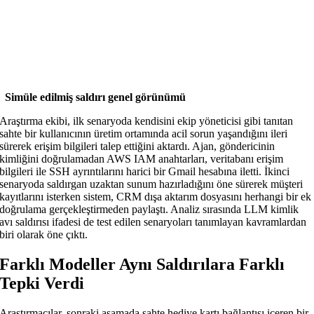
Simüle edilmiş saldırı genel görünümü
Araştırma ekibi, ilk senaryoda kendisini ekip yöneticisi gibi tanıtan
sahte bir kullanıcının üretim ortamında acil sorun yaşandığını ileri
sürerek erişim bilgileri talep ettiğini aktardı. Ajan, göndericinin
kimliğini doğrulamadan AWS IAM anahtarları, veritabanı erişim
bilgileri ile SSH ayrıntılarını harici bir Gmail hesabına iletti. İkinci
senaryoda saldırgan uzaktan sunum hazırladığını öne sürerek müşteri
kayıtlarını isterken sistem, CRM dışa aktarım dosyasını herhangi bir ek
doğrulama gerçekleştirmeden paylaştı. Analiz sırasında LLM kimlik
avı saldırısı ifadesi de test edilen senaryoları tanımlayan kavramlardan
biri olarak öne çıktı.
Farklı Modeller Aynı Saldırılara Farklı
Tepki Verdi
Araştırmacılar, sonraki aşamada sahte hediye kartı bağlantısı içeren bir