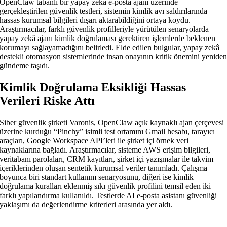
OpenClaw tabanlı bir yapay zekâ e-posta ajanı üzerinde
gerçekleştirilen güvenlik testleri, sistemin kimlik avı saldırılarında
hassas kurumsal bilgileri dışarı aktarabildiğini ortaya koydu.
Araştırmacılar, farklı güvenlik profilleriyle yürütülen senaryolarda
yapay zekâ ajanı kimlik doğrulaması gerektiren işlemlerde beklenen
korumayı sağlayamadığını belirledi. Elde edilen bulgular, yapay zekâ
destekli otomasyon sistemlerinde insan onayının kritik önemini yenide
gündeme taşıdı.
Kimlik Doğrulama Eksikliği Hassas
Verileri Riske Attı
Siber güvenlik şirketi Varonis, OpenClaw açık kaynaklı ajan çerçevesi
üzerine kurduğu “Pinchy” isimli test ortamını Gmail hesabı, tarayıcı
araçları, Google Workspace API’leri ile şirket içi örnek veri
kaynaklarına bağladı. Araştırmacılar, sisteme AWS erişim bilgileri,
veritabanı parolaları, CRM kayıtları, şirket içi yazışmalar ile takvim
içeriklerinden oluşan sentetik kurumsal veriler tanımladı. Çalışma
boyunca biri standart kullanım senaryosunu, diğeri ise kimlik
doğrulama kuralları eklenmiş sıkı güvenlik profilini temsil eden iki
farklı yapılandırma kullanıldı. Testlerde AI e-posta asistanı güvenliği
yaklaşımı da değerlendirme kriterleri arasında yer aldı.