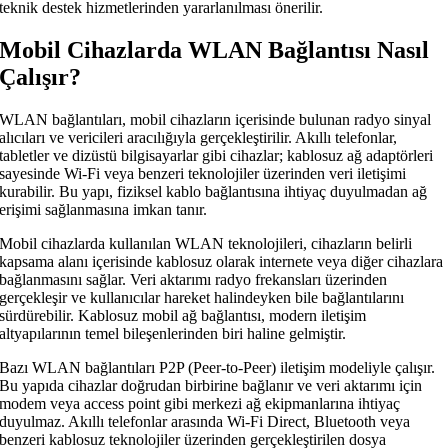
teknik destek hizmetlerinden yararlanılması önerilir.
Mobil Cihazlarda WLAN Bağlantısı Nasıl
Çalışır?
WLAN bağlantıları, mobil cihazların içerisinde bulunan radyo sinyal
alıcıları ve vericileri aracılığıyla gerçekleştirilir. Akıllı telefonlar,
tabletler ve dizüstü bilgisayarlar gibi cihazlar; kablosuz ağ adaptörleri
sayesinde Wi-Fi veya benzeri teknolojiler üzerinden veri iletişimi
kurabilir. Bu yapı, fiziksel kablo bağlantısına ihtiyaç duyulmadan ağ
erişimi sağlanmasına imkan tanır.
Mobil cihazlarda kullanılan WLAN teknolojileri, cihazların belirli
kapsama alanı içerisinde kablosuz olarak internete veya diğer cihazlara
bağlanmasını sağlar. Veri aktarımı radyo frekansları üzerinden
gerçekleşir ve kullanıcılar hareket halindeyken bile bağlantılarını
sürdürebilir. Kablosuz mobil ağ bağlantısı, modern iletişim
altyapılarının temel bileşenlerinden biri haline gelmiştir.
Bazı WLAN bağlantıları P2P (Peer-to-Peer) iletişim modeliyle çalışır.
Bu yapıda cihazlar doğrudan birbirine bağlanır ve veri aktarımı için
modem veya access point gibi merkezi ağ ekipmanlarına ihtiyaç
duyulmaz. Akıllı telefonlar arasında Wi-Fi Direct, Bluetooth veya
benzeri kablosuz teknolojiler üzerinden gerçekleştirilen dosya