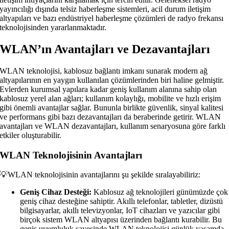
yayıncılığı dışında telsiz haberleşme sistemleri, acil durum iletişim
altyapıları ve bazı endüstriyel haberleşme çözümleri de radyo frekansı
teknolojisinden yararlanmaktadır.
WLAN’ın Avantajları ve Dezavantajları
WLAN teknolojisi, kablosuz bağlantı imkanı sunarak modern ağ
altyapılarının en yaygın kullanılan çözümlerinden biri haline gelmiştir.
Evlerden kurumsal yapılara kadar geniş kullanım alanına sahip olan
kablosuz yerel alan ağları; kullanım kolaylığı, mobilite ve hızlı erişim
gibi önemli avantajlar sağlar. Bununla birlikte güvenlik, sinyal kalitesi
ve performans gibi bazı dezavantajları da beraberinde getirir. WLAN
avantajları ve WLAN dezavantajları, kullanım senaryosuna göre farklı
etkiler oluşturabilir.
WLAN Teknolojisinin Avantajları
💡WLAN teknolojisinin avantajlarını şu şekilde sıralayabiliriz:
Geniş Cihaz Desteği:
Kablosuz ağ teknolojileri günümüzde çok
geniş cihaz desteğine sahiptir. Akıllı telefonlar, tabletler, dizüstü
bilgisayarlar, akıllı televizyonlar, IoT cihazları ve yazıcılar gibi
birçok sistem WLAN altyapısı üzerinden bağlantı kurabilir. Bu
geniş uyumluluk sayesinde WLAN teknolojisi günlük yaşamda