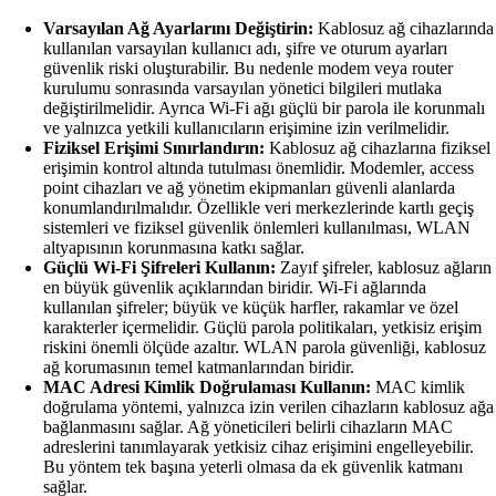
Varsayılan Ağ Ayarlarını Değiştirin:
Kablosuz ağ cihazlarında
kullanılan varsayılan kullanıcı adı, şifre ve oturum ayarları
güvenlik riski oluşturabilir. Bu nedenle modem veya router
kurulumu sonrasında varsayılan yönetici bilgileri mutlaka
değiştirilmelidir. Ayrıca Wi-Fi ağı güçlü bir parola ile korunmalı
ve yalnızca yetkili kullanıcıların erişimine izin verilmelidir.
Fiziksel Erişimi Sınırlandırın:
Kablosuz ağ cihazlarına fiziksel
erişimin kontrol altında tutulması önemlidir. Modemler, access
point cihazları ve ağ yönetim ekipmanları güvenli alanlarda
konumlandırılmalıdır. Özellikle veri merkezlerinde kartlı geçiş
sistemleri ve fiziksel güvenlik önlemleri kullanılması, WLAN
altyapısının korunmasına katkı sağlar.
Güçlü Wi-Fi Şifreleri Kullanın:
Zayıf şifreler, kablosuz ağların
en büyük güvenlik açıklarından biridir. Wi-Fi ağlarında
kullanılan şifreler; büyük ve küçük harfler, rakamlar ve özel
karakterler içermelidir. Güçlü parola politikaları, yetkisiz erişim
riskini önemli ölçüde azaltır. WLAN parola güvenliği, kablosuz
ağ korumasının temel katmanlarından biridir.
MAC Adresi Kimlik Doğrulaması Kullanın:
MAC kimlik
doğrulama yöntemi, yalnızca izin verilen cihazların kablosuz ağa
bağlanmasını sağlar. Ağ yöneticileri belirli cihazların MAC
adreslerini tanımlayarak yetkisiz cihaz erişimini engelleyebilir.
Bu yöntem tek başına yeterli olmasa da ek güvenlik katmanı
sağlar.