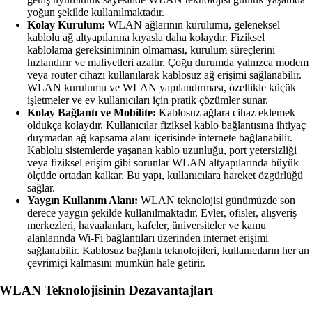
yoğun şekilde kullanılmaktadır.
Kolay Kurulum:
WLAN ağlarının kurulumu, geleneksel
kablolu ağ altyapılarına kıyasla daha kolaydır. Fiziksel
kablolama gereksiniminin olmaması, kurulum süreçlerini
hızlandırır ve maliyetleri azaltır. Çoğu durumda yalnızca modem
veya router cihazı kullanılarak kablosuz ağ erişimi sağlanabilir.
WLAN kurulumu ve WLAN yapılandırması, özellikle küçük
işletmeler ve ev kullanıcıları için pratik çözümler sunar.
Kolay Bağlantı ve Mobilite:
Kablosuz ağlara cihaz eklemek
oldukça kolaydır. Kullanıcılar fiziksel kablo bağlantısına ihtiyaç
duymadan ağ kapsama alanı içerisinde internete bağlanabilir.
Kablolu sistemlerde yaşanan kablo uzunluğu, port yetersizliği
veya fiziksel erişim gibi sorunlar WLAN altyapılarında büyük
ölçüde ortadan kalkar. Bu yapı, kullanıcılara hareket özgürlüğü
sağlar.
Yaygın Kullanım Alanı:
WLAN teknolojisi günümüzde son
derece yaygın şekilde kullanılmaktadır. Evler, ofisler, alışveriş
merkezleri, havaalanları, kafeler, üniversiteler ve kamu
alanlarında Wi-Fi bağlantıları üzerinden internet erişimi
sağlanabilir. Kablosuz bağlantı teknolojileri, kullanıcıların her an
çevrimiçi kalmasını mümkün hale getirir.
WLAN Teknolojisinin Dezavantajları