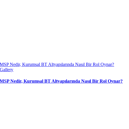
MSP Nedir, Kurumsal BT Altyapılarında Nasıl Bir Rol Oynar?
Gallery
MSP Nedir, Kurumsal BT Altyapılarında Nasıl Bir Rol Oynar?