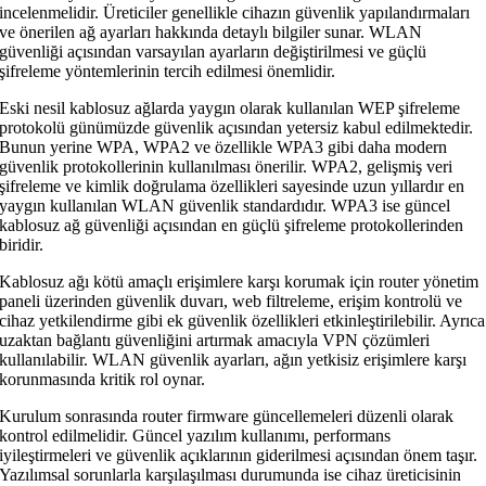
incelenmelidir. Üreticiler genellikle cihazın güvenlik yapılandırmaları
ve önerilen ağ ayarları hakkında detaylı bilgiler sunar. WLAN
güvenliği açısından varsayılan ayarların değiştirilmesi ve güçlü
şifreleme yöntemlerinin tercih edilmesi önemlidir.
Eski nesil kablosuz ağlarda yaygın olarak kullanılan WEP şifreleme
protokolü günümüzde güvenlik açısından yetersiz kabul edilmektedir.
Bunun yerine WPA, WPA2 ve özellikle WPA3 gibi daha modern
güvenlik protokollerinin kullanılması önerilir. WPA2, gelişmiş veri
şifreleme ve kimlik doğrulama özellikleri sayesinde uzun yıllardır en
yaygın kullanılan WLAN güvenlik standardıdır. WPA3 ise güncel
kablosuz ağ güvenliği açısından en güçlü şifreleme protokollerinden
biridir.
Kablosuz ağı kötü amaçlı erişimlere karşı korumak için router yönetim
paneli üzerinden güvenlik duvarı, web filtreleme, erişim kontrolü ve
cihaz yetkilendirme gibi ek güvenlik özellikleri etkinleştirilebilir. Ayrıca
uzaktan bağlantı güvenliğini artırmak amacıyla VPN çözümleri
kullanılabilir. WLAN güvenlik ayarları, ağın yetkisiz erişimlere karşı
korunmasında kritik rol oynar.
Kurulum sonrasında router firmware güncellemeleri düzenli olarak
kontrol edilmelidir. Güncel yazılım kullanımı, performans
iyileştirmeleri ve güvenlik açıklarının giderilmesi açısından önem taşır.
Yazılımsal sorunlarla karşılaşılması durumunda ise cihaz üreticisinin