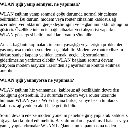
WLAN ışığı yanıp sönüyor, ne yapılmalı?
WLAN ışığının yanıp sönmesi çoğu durumda normal bir çalışma
belirtisidir. Bu durum, modem veya router cihazının kablosuz ağ
üzerinden veri aktarımı gerçekleştirdiğini ve bağlantının aktif olduğunu
gösterir. Özellikle internete bağlı cihazlar veri alışverişi yaparken
WLAN göstergesi belirli aralıklarla yanıp sönebilir.
Ancak bağlantı kopmaları, internet yavaşlığı veya erişim problemleri
yaşanıyorsa modem yeniden başlatılabilir. Modem ve router cihazını
birkaç saniye kapatıp yeniden açmak, geçici ağ sorunlarının
giderilmesine yardımcı olabilir. WLAN bağlantı sorunu devam
ediyorsa modem arayüzü üzerinden ağ ayarlarının kontrol edilmesi
önerilir.
WLAN ışığı yanmıyorsa ne yapılmalı?
WLAN ışığının hiç yanmaması, kablosuz ağ özelliğinin devre dışı
olduğunu gösterebilir. Bu durumda modem veya router üzerinde
bulunan WLAN ya da Wi-Fi tuşuna birkaç saniye basılı tutularak
kablosuz ağ yeniden aktif hale getirilebilir.
Sorun devam ederse modem yönetim paneline giriş yapılarak kablosuz
ağ ayarları kontrol edilmelidir. Bazı durumlarda yazılımsal hatalar veya
yanlış yapılandırmalar WLAN bağlantısının kapanmasına neden