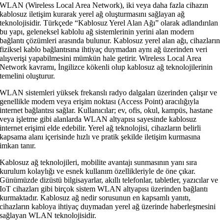
WLAN (Wireless Local Area Network), iki veya daha fazla cihazın
kablosuz iletişim kurarak yerel ağ oluşturmasını sağlayan ağ
teknolojisidir. Türkçede “Kablosuz Yerel Alan Ağı” olarak adlandırılan
bu yapı, geleneksel kablolu ağ sistemlerinin yerini alan modern
bağlantı çözümleri arasında bulunur. Kablosuz yerel alan ağı, cihazları
fiziksel kablo bağlantısına ihtiyaç duymadan aynı ağ üzerinden veri
alışverişi yapabilmesini mümkün hale getirir. Wireless Local Area
Network kavramı, İngilizce kökenli olup kablosuz ağ teknolojilerinin
temelini oluşturur.
WLAN sistemleri yüksek frekanslı radyo dalgaları üzerinden çalışır ve
genellikle modem veya erişim noktası (Access Point) aracılığıyla
internet bağlantısı sağlar. Kullanıcılar; ev, ofis, okul, kampüs, hastane
veya işletme gibi alanlarda WLAN altyapısı sayesinde kablosuz
internet erişimi elde edebilir. Yerel ağ teknolojisi, cihazların belirli
kapsama alanı içerisinde hızlı ve pratik şekilde iletişim kurmasına
imkan tanır.
Kablosuz ağ teknolojileri, mobilite avantajı sunmasının yanı sıra
kurulum kolaylığı ve esnek kullanım özellikleriyle de öne çıkar.
Günümüzde dizüstü bilgisayarlar, akıllı telefonlar, tabletler, yazıcılar ve
IoT cihazları gibi birçok sistem WLAN altyapısı üzerinden bağlantı
kurmaktadır. Kablosuz ağ nedir sorusunun en kapsamlı yanıtı,
cihazların kabloya ihtiyaç duymadan yerel ağ üzerinde haberleşmesini
sağlayan WLAN teknolojisidir.