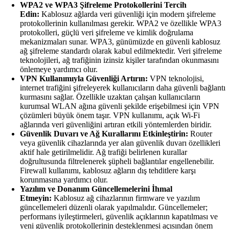
WPA2 ve WPA3 Şifreleme Protokollerini Tercih
Edin:
Kablosuz ağlarda veri güvenliği için modern şifreleme
protokollerinin kullanılması gerekir. WPA2 ve özellikle WPA3
protokolleri, güçlü veri şifreleme ve kimlik doğrulama
mekanizmaları sunar. WPA3, günümüzde en güvenli kablosuz
ağ şifreleme standardı olarak kabul edilmektedir. Veri şifreleme
teknolojileri, ağ trafiğinin izinsiz kişiler tarafından okunmasını
önlemeye yardımcı olur.
VPN Kullanımıyla Güvenliği Artırın:
VPN teknolojisi,
internet trafiğini şifreleyerek kullanıcıların daha güvenli bağlantı
kurmasını sağlar. Özellikle uzaktan çalışan kullanıcıların
kurumsal WLAN ağına güvenli şekilde erişebilmesi için VPN
çözümleri büyük önem taşır. VPN kullanımı, açık Wi-Fi
ağlarında veri güvenliğini artıran etkili yöntemlerden biridir.
Güvenlik Duvarı ve Ağ Kurallarını Etkinleştirin:
Router
veya güvenlik cihazlarında yer alan güvenlik duvarı özellikleri
aktif hale getirilmelidir. Ağ trafiği belirlenen kurallar
doğrultusunda filtrelenerek şüpheli bağlantılar engellenebilir.
Firewall kullanımı, kablosuz ağların dış tehditlere karşı
korunmasına yardımcı olur.
Yazılım ve Donanım Güncellemelerini İhmal
Etmeyin:
Kablosuz ağ cihazlarının firmware ve yazılım
güncellemeleri düzenli olarak yapılmalıdır. Güncellemeler;
performans iyileştirmeleri, güvenlik açıklarının kapatılması ve
yeni güvenlik protokollerinin desteklenmesi açısından önem