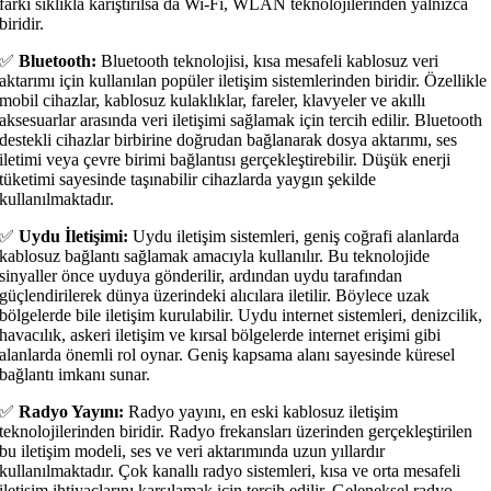
farkı sıklıkla karıştırılsa da Wi-Fi, WLAN teknolojilerinden yalnızca
biridir.
✅
Bluetooth:
Bluetooth teknolojisi, kısa mesafeli kablosuz veri
aktarımı için kullanılan popüler iletişim sistemlerinden biridir. Özellikle
mobil cihazlar, kablosuz kulaklıklar, fareler, klavyeler ve akıllı
aksesuarlar arasında veri iletişimi sağlamak için tercih edilir. Bluetooth
destekli cihazlar birbirine doğrudan bağlanarak dosya aktarımı, ses
iletimi veya çevre birimi bağlantısı gerçekleştirebilir. Düşük enerji
tüketimi sayesinde taşınabilir cihazlarda yaygın şekilde
kullanılmaktadır.
✅
Uydu İletişimi:
Uydu iletişim sistemleri, geniş coğrafi alanlarda
kablosuz bağlantı sağlamak amacıyla kullanılır. Bu teknolojide
sinyaller önce uyduya gönderilir, ardından uydu tarafından
güçlendirilerek dünya üzerindeki alıcılara iletilir. Böylece uzak
bölgelerde bile iletişim kurulabilir. Uydu internet sistemleri, denizcilik,
havacılık, askeri iletişim ve kırsal bölgelerde internet erişimi gibi
alanlarda önemli rol oynar. Geniş kapsama alanı sayesinde küresel
bağlantı imkanı sunar.
✅
Radyo Yayını:
Radyo yayını, en eski kablosuz iletişim
teknolojilerinden biridir. Radyo frekansları üzerinden gerçekleştirilen
bu iletişim modeli, ses ve veri aktarımında uzun yıllardır
kullanılmaktadır. Çok kanallı radyo sistemleri, kısa ve orta mesafeli
iletişim ihtiyaçlarını karşılamak için tercih edilir. Geleneksel radyo