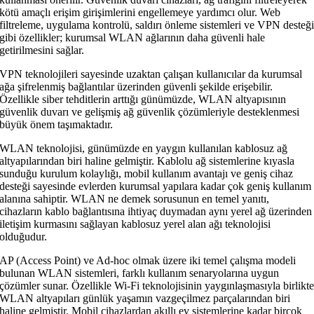
kötü amaçlı erişim girişimlerini engellemeye yardımcı olur. Web
filtreleme, uygulama kontrolü, saldırı önleme sistemleri ve VPN desteğ
gibi özellikler; kurumsal WLAN ağlarının daha güvenli hale
getirilmesini sağlar.
VPN teknolojileri sayesinde uzaktan çalışan kullanıcılar da kurumsal
ağa şifrelenmiş bağlantılar üzerinden güvenli şekilde erişebilir.
Özellikle siber tehditlerin arttığı günümüzde, WLAN altyapısının
güvenlik duvarı ve gelişmiş ağ güvenlik çözümleriyle desteklenmesi
büyük önem taşımaktadır.
WLAN teknolojisi, günümüzde en yaygın kullanılan kablosuz ağ
altyapılarından biri haline gelmiştir. Kablolu ağ sistemlerine kıyasla
sunduğu kurulum kolaylığı, mobil kullanım avantajı ve geniş cihaz
desteği sayesinde evlerden kurumsal yapılara kadar çok geniş kullanım
alanına sahiptir. WLAN ne demek sorusunun en temel yanıtı,
cihazların kablo bağlantısına ihtiyaç duymadan aynı yerel ağ üzerinden
iletişim kurmasını sağlayan kablosuz yerel alan ağı teknolojisi
olduğudur.
AP (Access Point) ve Ad-hoc olmak üzere iki temel çalışma modeli
bulunan WLAN sistemleri, farklı kullanım senaryolarına uygun
çözümler sunar. Özellikle Wi-Fi teknolojisinin yaygınlaşmasıyla birlikt
WLAN altyapıları günlük yaşamın vazgeçilmez parçalarından biri
haline gelmiştir. Mobil cihazlardan akıllı ev sistemlerine kadar birçok