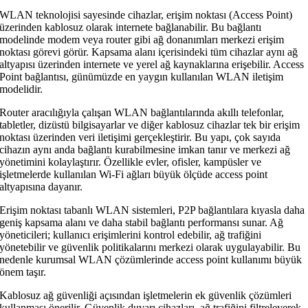
WLAN teknolojisi sayesinde cihazlar, erişim noktası (Access Point)
üzerinden kablosuz olarak internete bağlanabilir. Bu bağlantı
modelinde modem veya router gibi ağ donanımları merkezi erişim
noktası görevi görür. Kapsama alanı içerisindeki tüm cihazlar aynı ağ
altyapısı üzerinden internete ve yerel ağ kaynaklarına erişebilir. Access
Point bağlantısı, günümüzde en yaygın kullanılan WLAN iletişim
modelidir.
Router aracılığıyla çalışan WLAN bağlantılarında akıllı telefonlar,
tabletler, dizüstü bilgisayarlar ve diğer kablosuz cihazlar tek bir erişim
noktası üzerinden veri iletişimi gerçekleştirir. Bu yapı, çok sayıda
cihazın aynı anda bağlantı kurabilmesine imkan tanır ve merkezi ağ
yönetimini kolaylaştırır. Özellikle evler, ofisler, kampüsler ve
işletmelerde kullanılan Wi-Fi ağları büyük ölçüde access point
altyapısına dayanır.
Erişim noktası tabanlı WLAN sistemleri, P2P bağlantılara kıyasla daha
geniş kapsama alanı ve daha stabil bağlantı performansı sunar. Ağ
yöneticileri; kullanıcı erişimlerini kontrol edebilir, ağ trafiğini
yönetebilir ve güvenlik politikalarını merkezi olarak uygulayabilir. Bu
nedenle kurumsal WLAN çözümlerinde access point kullanımı büyük
önem taşır.
Kablosuz ağ güvenliği açısından işletmelerin ek güvenlik çözümleri
kullanması önerilir. Güvenlik duvarı cihazları, ağ trafiğini filtreleyerek