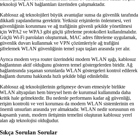
teknoloji WLAN bağlantıları üzerinden çalışmaktadır.
Kablosuz ağ teknolojileri büyük avantajlar sunsa da güvenlik tarafında
dikkatli yapılandırma gerektirir. Yetkisiz erişimlerin önlenmesi, veri
güvenliğinin korunması ve ağ trafiğinin güvenli şekilde yönetilmesi
için WPA2 ve WPA3 gibi güçlü şifreleme protokolleri kullanılmalıdır.
Güçlü Wi-Fi parolaları oluşturmak, MAC adres filtreleme uygulamak,
güvenlik duvarı kullanmak ve VPN çözümleriyle ağ trafiğini
şifrelemek WLAN güvenliğinin temel yapı taşları arasında yer alır.
Ayrıca modem veya router üzerindeki modem WLAN ışığı, kablosuz
bağlantının aktif olduğunu gösteren temel göstergelerden biridir. Ağ
bağlantısında yaşanan sorunlarda WLAN göstergeleri kontrol edilerek
bağlantı durumu hakkında hızlı şekilde bilgi edinilebilir.
Kablosuz ağ teknolojilerinin gelişmeye devam etmesiyle birlikte
WLAN altyapıları hem bireysel hem de kurumsal kullanımda daha
kritik hale gelmektedir. Bu nedenle performans kadar ağ güvenliği,
erişim kontrolü ve veri koruması da modern WLAN sistemlerinin en
önemli unsurları arasında yer almaktadır. WLAN nedir sorusunun en
kapsamlı yanıtı, modern iletişimin temelini oluşturan kablosuz yerel
alan ağı teknolojisi olduğudur.
Sıkça Sorulan Sorular