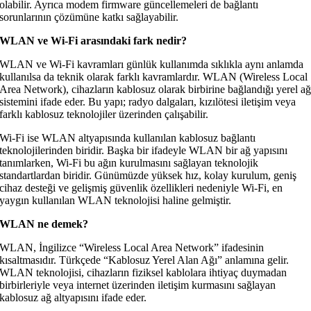
olabilir. Ayrıca modem firmware güncellemeleri de bağlantı
sorunlarının çözümüne katkı sağlayabilir.
WLAN ve Wi-Fi arasındaki fark nedir?
WLAN ve Wi-Fi kavramları günlük kullanımda sıklıkla aynı anlamda
kullanılsa da teknik olarak farklı kavramlardır. WLAN (Wireless Local
Area Network), cihazların kablosuz olarak birbirine bağlandığı yerel a
sistemini ifade eder. Bu yapı; radyo dalgaları, kızılötesi iletişim veya
farklı kablosuz teknolojiler üzerinden çalışabilir.
Wi-Fi ise WLAN altyapısında kullanılan kablosuz bağlantı
teknolojilerinden biridir. Başka bir ifadeyle WLAN bir ağ yapısını
tanımlarken, Wi-Fi bu ağın kurulmasını sağlayan teknolojik
standartlardan biridir. Günümüzde yüksek hız, kolay kurulum, geniş
cihaz desteği ve gelişmiş güvenlik özellikleri nedeniyle Wi-Fi, en
yaygın kullanılan WLAN teknolojisi haline gelmiştir.
WLAN ne demek?
WLAN, İngilizce “Wireless Local Area Network” ifadesinin
kısaltmasıdır. Türkçede “Kablosuz Yerel Alan Ağı” anlamına gelir.
WLAN teknolojisi, cihazların fiziksel kablolara ihtiyaç duymadan
birbirleriyle veya internet üzerinden iletişim kurmasını sağlayan
kablosuz ağ altyapısını ifade eder.