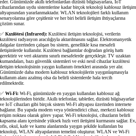
eder. Günümüzde akıllı telefonlardan dizüstü bilgisayarlara, IoT
cihazlarından uydu sistemlerine kadar birçok teknoloji kablosuz iletişi
altyapısından yararlanmaktadır. WLAN teknolojileri farklı kullanım
senaryolarına göre çeşitlenir ve her biri belirli iletişim ihtiyaçlarına
çözüm sunar.
✅
Kızılötesi (Infrared):
Kızılötesi iletişim teknolojisi, verilerin
kızılötesi radyasyon aracılığıyla aktarılmasını sağlar. Elektromanyetik
dalgalar üzerinden çalışan bu sistem, genellikle kısa mesafeli
iletişimlerde kullanılır. Kızılötesi bağlantılar doğrudan görüş hattı
gerektirir ve veri aktarımı sınırlı mesafelerde gerçekleşir. TV uzaktan
kumandaları, bazı güvenlik sistemleri ve eski nesil cihazlar kızılötesi
iletişim teknolojisinin yaygın kullanım örnekleri arasında yer alır.
Günümüzde daha modern kablosuz teknolojilerin yaygınlaşmasıyla
kullanım alanı azalmış olsa da belirli sistemlerde hala tercih
edilmektedir.
✅
Wi-Fi:
Wi-Fi, günümüzde en yaygın kullanılan kablosuz ağ
teknolojilerinden biridir. Akıllı telefonlar, tabletler, dizüstü bilgisayarlar
ve IoT cihazları gibi birçok sistem Wi-Fi altyapısı üzerinden internete
bağlanır. Bu yapıda modem veya yönlendirici cihaz, merkezi kablosuz
erişim noktası olarak görev yapar. Wi-Fi teknolojisi, cihazların belirli
kapsama alanı içerisinde yüksek hızlı veri iletişimi kurmasını sağlar. Ev
ofis, okul, kafe ve kamu alanlarında yaygın şekilde kullanılan bu
teknoloji, WLAN altyapılarının temelini oluşturur. WLAN ve Wi-Fi