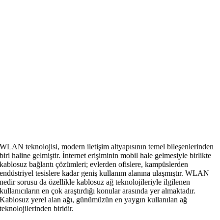
WLAN teknolojisi, modern iletişim altyapısının temel bileşenlerinden
biri haline gelmiştir. İnternet erişiminin mobil hale gelmesiyle birlikte
kablosuz bağlantı çözümleri; evlerden ofislere, kampüslerden
endüstriyel tesislere kadar geniş kullanım alanına ulaşmıştır. WLAN
nedir sorusu da özellikle kablosuz ağ teknolojileriyle ilgilenen
kullanıcıların en çok araştırdığı konular arasında yer almaktadır.
Kablosuz yerel alan ağı, günümüzün en yaygın kullanılan ağ
teknolojilerinden biridir.