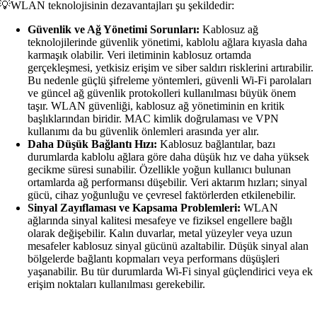
💡WLAN teknolojisinin dezavantajları şu şekildedir:
Güvenlik ve Ağ Yönetimi Sorunları:
Kablosuz ağ
teknolojilerinde güvenlik yönetimi, kablolu ağlara kıyasla daha
karmaşık olabilir. Veri iletiminin kablosuz ortamda
gerçekleşmesi, yetkisiz erişim ve siber saldırı risklerini artırabilir.
Bu nedenle güçlü şifreleme yöntemleri, güvenli Wi-Fi parolaları
ve güncel ağ güvenlik protokolleri kullanılması büyük önem
taşır. WLAN güvenliği, kablosuz ağ yönetiminin en kritik
başlıklarından biridir. MAC kimlik doğrulaması ve VPN
kullanımı da bu güvenlik önlemleri arasında yer alır.
Daha Düşük Bağlantı Hızı:
Kablosuz bağlantılar, bazı
durumlarda kablolu ağlara göre daha düşük hız ve daha yüksek
gecikme süresi sunabilir. Özellikle yoğun kullanıcı bulunan
ortamlarda ağ performansı düşebilir. Veri aktarım hızları; sinyal
gücü, cihaz yoğunluğu ve çevresel faktörlerden etkilenebilir.
Sinyal Zayıflaması ve Kapsama Problemleri:
WLAN
ağlarında sinyal kalitesi mesafeye ve fiziksel engellere bağlı
olarak değişebilir. Kalın duvarlar, metal yüzeyler veya uzun
mesafeler kablosuz sinyal gücünü azaltabilir. Düşük sinyal alan
bölgelerde bağlantı kopmaları veya performans düşüşleri
yaşanabilir. Bu tür durumlarda Wi-Fi sinyal güçlendirici veya ek
erişim noktaları kullanılması gerekebilir.