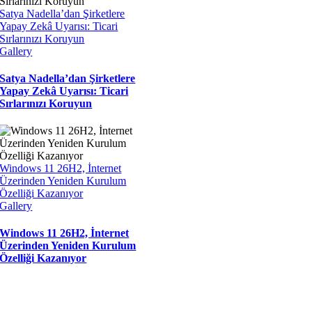
Satya Nadella’dan Şirketlere
Yapay Zekâ Uyarısı: Ticari
Sırlarınızı Koruyun
Gallery
Satya Nadella’dan Şirketlere
Yapay Zekâ Uyarısı: Ticari
Sırlarınızı Koruyun
Windows 11 26H2, İnternet
Üzerinden Yeniden Kurulum
Özelliği Kazanıyor
Gallery
Windows 11 26H2, İnternet
Üzerinden Yeniden Kurulum
Özelliği Kazanıyor