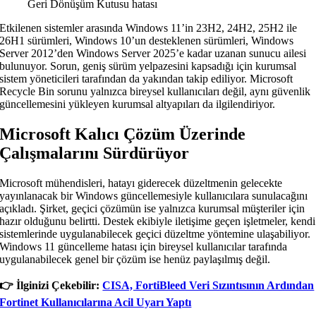
Geri Dönüşüm Kutusu hatası
Etkilenen sistemler arasında Windows 11’in 23H2, 24H2, 25H2 ile
26H1 sürümleri, Windows 10’un desteklenen sürümleri, Windows
Server 2012’den Windows Server 2025’e kadar uzanan sunucu ailesi
bulunuyor. Sorun, geniş sürüm yelpazesini kapsadığı için kurumsal
sistem yöneticileri tarafından da yakından takip ediliyor. Microsoft
Recycle Bin sorunu yalnızca bireysel kullanıcıları değil, aynı güvenlik
güncellemesini yükleyen kurumsal altyapıları da ilgilendiriyor.
Microsoft Kalıcı Çözüm Üzerinde
Çalışmalarını Sürdürüyor
Microsoft mühendisleri, hatayı giderecek düzeltmenin gelecekte
yayınlanacak bir Windows güncellemesiyle kullanıcılara sunulacağını
açıkladı. Şirket, geçici çözümün ise yalnızca kurumsal müşteriler için
hazır olduğunu belirtti. Destek ekibiyle iletişime geçen işletmeler, kendi
sistemlerinde uygulanabilecek geçici düzeltme yöntemine ulaşabiliyor.
Windows 11 güncelleme hatası için bireysel kullanıcılar tarafında
uygulanabilecek genel bir çözüm ise henüz paylaşılmış değil.
👉️ İlginizi Çekebilir:
CISA, FortiBleed Veri Sızıntısının Ardından
Fortinet Kullanıcılarına Acil Uyarı Yaptı