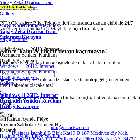
Yapay Zekâ Uyarısı: Ticari
TSTACK Hakkında
Sırlarınızı Koruyun
Gallery
TSTACK sizlere Bilgi Teknolojileri konusunda uzman ekibi ile 24/7
Satya Nadella’dan Şirketlere
izmet vermek için hazır! Detaylı bilgi için bize ulaşın.
Yapay Zekâ Uyarısı: Ticari
Sırlarınızı Koruyun
etay görüntüle
Güncel kalın & Hiçbir detayı kaçırmayın!
Listemize kaydolarak tüm gelişmelerden ilk siz haberdar olun.
Windows 11 26H2, İnternet
Üzerinden Yeniden Kurulum
Özelliği Kazanıyor
alebiniz alınmıştır. Artık siz de itstack ve teknoloji gelişmelerinden
Gallery
ürekli haberdar olacaksınız!
×
Windows 11 26H2, İnternet
alebinizi göndermeye çalışırken bir hata oluştu. Lütfen daha sonra tekra
Üzerinden Yeniden Kurulum
eneyin.
Özelliği Kazanıyor
×
Üye Ol
info@itstack.com.tr
Business İstanbul B Blok Kat19 D:187 Merdivenköy Mah.
Haziran Ayında Fidye Yazılımı
Yumurtacı Abdi Bey Cd, Merdivenköy, Dikyol Sk. No:2/A, 34732