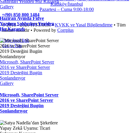
Saldırıları Yeniden Hız Kazandı
Kadıköy/İstanbul
Gallery
Pazartesi – Cuma 9:00-18:00
+(90) 850 800 1484
Haziran Ayında Fidye
Yazılımı Saldırıları Yeniden
© 2018 - 2026 ITSTACK •
KVKK ve Yasal Bilgilendirme
• Tüm
Hız Kazandı
hakları saklıdır • Powered by
Corrplus
Page load link
Go to Top
Microsoft, SharePoint Server
2016 ve SharePoint Server
2019 Desteğini Bugün
Sonlandırıyor
Gallery
Microsoft, SharePoint Server
2016 ve SharePoint Server
2019 Desteğini Bugün
Sonlandırıyor