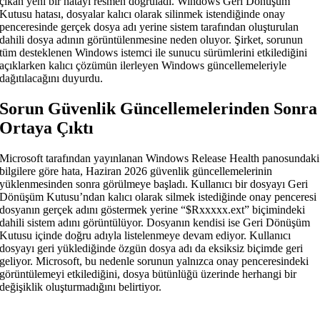
çıkan yeni bir hatayı resmen doğruladı. Windows Geri Dönüşüm
Kutusu hatası, dosyalar kalıcı olarak silinmek istendiğinde onay
penceresinde gerçek dosya adı yerine sistem tarafından oluşturulan
dahili dosya adının görüntülenmesine neden oluyor. Şirket, sorunun
tüm desteklenen Windows istemci ile sunucu sürümlerini etkilediğini
açıklarken kalıcı çözümün ilerleyen Windows güncellemeleriyle
dağıtılacağını duyurdu.
Sorun Güvenlik Güncellemelerinden Sonra
Ortaya Çıktı
Microsoft tarafından yayınlanan Windows Release Health panosundaki
bilgilere göre hata, Haziran 2026 güvenlik güncellemelerinin
yüklenmesinden sonra görülmeye başladı. Kullanıcı bir dosyayı Geri
Dönüşüm Kutusu’ndan kalıcı olarak silmek istediğinde onay penceresi
dosyanın gerçek adını göstermek yerine “$Rxxxxx.ext” biçimindeki
dahili sistem adını görüntülüyor. Dosyanın kendisi ise Geri Dönüşüm
Kutusu içinde doğru adıyla listelenmeye devam ediyor. Kullanıcı
dosyayı geri yüklediğinde özgün dosya adı da eksiksiz biçimde geri
geliyor. Microsoft, bu nedenle sorunun yalnızca onay penceresindeki
görüntülemeyi etkilediğini, dosya bütünlüğü üzerinde herhangi bir
değişiklik oluşturmadığını belirtiyor.