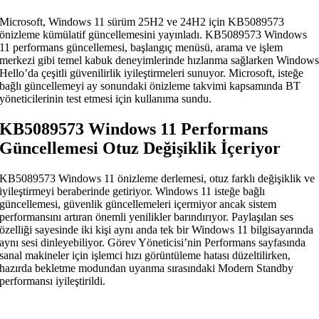
Microsoft, Windows 11 sürüm 25H2 ve 24H2 için KB5089573
önizleme kümülatif güncellemesini yayınladı. KB5089573 Windows
11 performans güncellemesi, başlangıç menüsü, arama ve işlem
merkezi gibi temel kabuk deneyimlerinde hızlanma sağlarken Window
Hello’da çeşitli güvenilirlik iyileştirmeleri sunuyor. Microsoft, isteğe
bağlı güncellemeyi ay sonundaki önizleme takvimi kapsamında BT
yöneticilerinin test etmesi için kullanıma sundu.
KB5089573 Windows 11 Performans
Güncellemesi Otuz Değişiklik İçeriyor
KB5089573 Windows 11 önizleme derlemesi, otuz farklı değişiklik ve
iyileştirmeyi beraberinde getiriyor. Windows 11 isteğe bağlı
güncellemesi, güvenlik güncellemeleri içermiyor ancak sistem
performansını artıran önemli yenilikler barındırıyor. Paylaşılan ses
özelliği sayesinde iki kişi aynı anda tek bir Windows 11 bilgisayarında
aynı sesi dinleyebiliyor. Görev Yöneticisi’nin Performans sayfasında
sanal makineler için işlemci hızı görüntüleme hatası düzeltilirken,
hazırda bekletme modundan uyanma sırasındaki Modern Standby
performansı iyileştirildi.