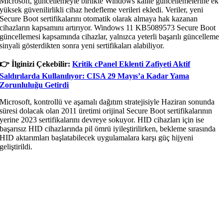
Microsoft, güncellemeyle birlikte Windows kalite güncellemelerine ek
yüksek güvenilirlikli cihaz hedefleme verileri ekledi. Veriler, yeni
Secure Boot sertifikalarını otomatik olarak almaya hak kazanan
cihazların kapsamını artırıyor. Windows 11 KB5089573 Secure Boot
güncellemesi kapsamında cihazlar, yalnızca yeterli başarılı güncelleme
sinyali gösterdikten sonra yeni sertifikaları alabiliyor.
👉️ İlginizi Çekebilir:
Kritik cPanel Eklenti Zafiyeti Aktif
Saldırılarda Kullanılıyor: CISA 29 Mayıs’a Kadar Yama
Zorunluluğu Getirdi
Microsoft, kontrollü ve aşamalı dağıtım stratejisiyle Haziran sonunda
süresi dolacak olan 2011 üretimi orijinal Secure Boot sertifikalarının
yerine 2023 sertifikalarını devreye sokuyor. HID cihazları için ise
başarısız HID cihazlarında pil ömrü iyileştirilirken, bekleme sırasında
HID aktarımları başlatabilecek uygulamalara karşı güç hijyeni
geliştirildi.