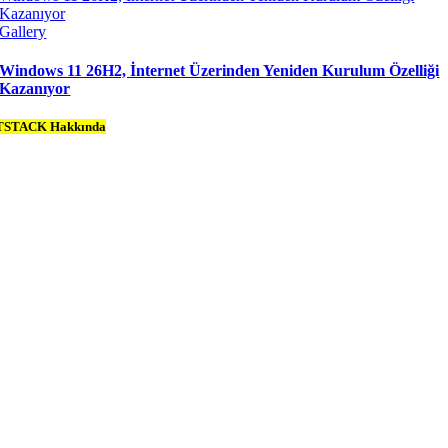
Kazanıyor
Gallery
Windows 11 26H2, İnternet Üzerinden Yeniden Kurulum Özelliği
Kazanıyor
TSTACK Hakkında