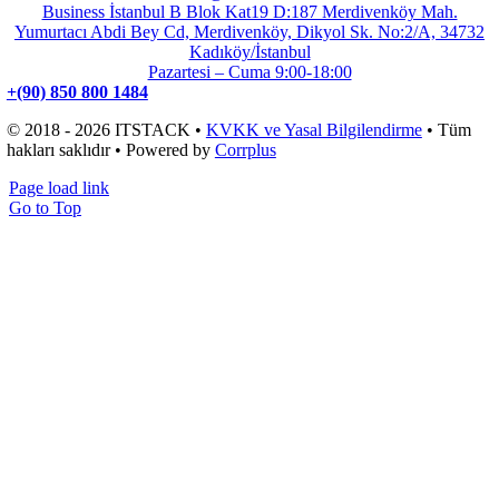
Business İstanbul B Blok Kat19 D:187 Merdivenköy Mah.
Yumurtacı Abdi Bey Cd, Merdivenköy, Dikyol Sk. No:2/A, 34732
Kadıköy/İstanbul
Pazartesi – Cuma 9:00-18:00
+(90) 850 800 1484
© 2018 - 2026 ITSTACK •
KVKK ve Yasal Bilgilendirme
• Tüm
hakları saklıdır • Powered by
Corrplus
Page load link
Go to Top