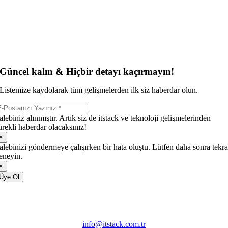
Güncel kalın & Hiçbir detayı kaçırmayın!
Listemize kaydolarak tüm gelişmelerden ilk siz haberdar olun.
alebiniz alınmıştır. Artık siz de itstack ve teknoloji gelişmelerinden
ürekli haberdar olacaksınız!
×
alebinizi göndermeye çalışırken bir hata oluştu. Lütfen daha sonra tekra
eneyin.
×
Üye Ol
info@itstack.com.tr