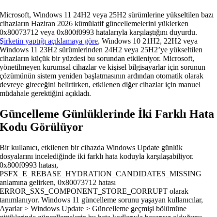
Microsoft, Windows 11 24H2 veya 25H2 sürümlerine yükseltilen bazı
cihazların Haziran 2026 kümülatif güncellemelerini yüklerken
0x80073712 veya 0x800f0993 hatalarıyla karşılaştığını duyurdu.
Şirketin yaptığı açıklamaya göre
, Windows 10 21H2, 22H2 veya
Windows 11 23H2 sürümlerinden 24H2 veya 25H2’ye yükseltilen
cihazların küçük bir yüzdesi bu sorundan etkileniyor. Microsoft,
yönetilmeyen kurumsal cihazlar ve kişisel bilgisayarlar için sorunun
çözümünün sistem yeniden başlatmasının ardından otomatik olarak
devreye gireceğini belirtirken, etkilenen diğer cihazlar için manuel
müdahale gerektiğini açıkladı.
Güncelleme Günlüklerinde İki Farklı Hata
Kodu Görülüyor
Bir kullanıcı, etkilenen bir cihazda Windows Update günlük
dosyalarını incelediğinde iki farklı hata koduyla karşılaşabiliyor.
0x800f0993 hatası,
PSFX_E_REBASE_HYDRATION_CANDIDATES_MISSING
anlamına gelirken, 0x80073712 hatası
ERROR_SXS_COMPONENT_STORE_CORRUPT olarak
tanımlanıyor. Windows 11 güncelleme sorunu yaşayan kullanıcılar,
Ayarlar > Windows Update > Güncelleme geçmişi bölümüne