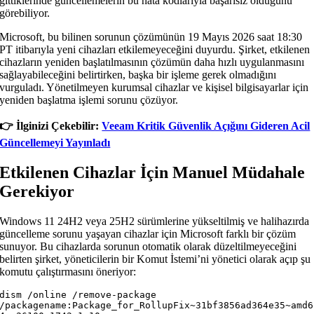
gittiklerinde güncellemelerin bu hata kodlarıyla başarısız olduğunu
görebiliyor.
Microsoft, bu bilinen sorunun çözümünün 19 Mayıs 2026 saat 18:30
PT itibarıyla yeni cihazları etkilemeyeceğini duyurdu. Şirket, etkilenen
cihazların yeniden başlatılmasının çözümün daha hızlı uygulanmasını
sağlayabileceğini belirtirken, başka bir işleme gerek olmadığını
vurguladı. Yönetilmeyen kurumsal cihazlar ve kişisel bilgisayarlar için
yeniden başlatma işlemi sorunu çözüyor.
👉️ İlginizi Çekebilir:
Veeam Kritik Güvenlik Açığını Gideren Acil
Güncellemeyi Yayınladı
Etkilenen Cihazlar İçin Manuel Müdahale
Gerekiyor
Windows 11 24H2 veya 25H2 sürümlerine yükseltilmiş ve halihazırda
güncelleme sorunu yaşayan cihazlar için Microsoft farklı bir çözüm
sunuyor. Bu cihazlarda sorunun otomatik olarak düzeltilmeyeceğini
belirten şirket, yöneticilerin bir Komut İstemi’ni yönetici olarak açıp şu
komutu çalıştırmasını öneriyor:
dism /online /remove-package 
/packagename:Package_for_RollupFix~31bf3856ad364e35~amd6