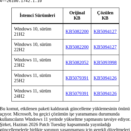
4~~26100.1742.1.10
Orijinal
Çözülen
İstemci Sürümleri
KB
KB
Windows 10, sürüm
KB5082200
KB5094127
21H2
Windows 10, sürüm
KB5082200
KB5094127
22H2
Windows 11, sürüm
KB5082052
KB5093998
23H2
Windows 11, sürüm
KB5079391
KB5094126
25H2
Windows 11, sürüm
KB5079391
KB5094126
24H2
Bu komut, etkilenen paketi kaldırarak güncelleme yüklemesinin önünü
açıyor. Microsoft, bu geçici çözümün işe yaramaması durumunda
kullanıcıların Windows 11 yerinde yükseltme yapmasını tavsiye ediyor.
Şirket, Haziran 2026 Patch Tuesday kapsamında yayınladığı
güncellemelerle birlikte sorunun yaşanmaması için gerekli düzeltmeleri