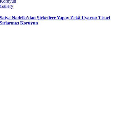
Koruyun
Gallery
Satya Nadella’dan Şirketlere Yapay Zekâ Uyarısı: Ticari
Sırlarınızı Koruyun