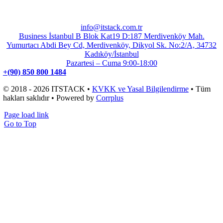
info@itstack.com.tr
Business İstanbul B Blok Kat19 D:187 Merdivenköy Mah.
Yumurtacı Abdi Bey Cd, Merdivenköy, Dikyol Sk. No:2/A, 34732
Kadıköy/İstanbul
Pazartesi – Cuma 9:00-18:00
+(90) 850 800 1484
© 2018 - 2026 ITSTACK •
KVKK ve Yasal Bilgilendirme
• Tüm
hakları saklıdır • Powered by
Corrplus
Page load link
Go to Top