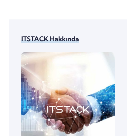
Ticari
Desteğini
Sırlarınızı
Bugün
Koruyun
Sonlandırıyor
ITSTACK Hakkında