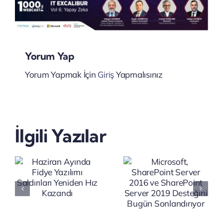
Yorum Yap
Yorum Yapmak İçin
Giriş
Yapmalısınız
Microsoft,
Satya
SharePoint
Nadella’d
İlgili Yazılar
Server
Şirketlere
2016 ve
Yapay
SharePoint
Zekâ
ı
Server
Uyarısı:
2019