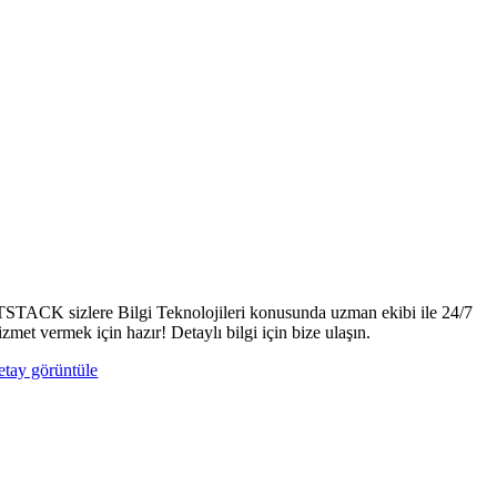
TSTACK sizlere Bilgi Teknolojileri konusunda uzman ekibi ile 24/7
izmet vermek için hazır! Detaylı bilgi için bize ulaşın.
etay görüntüle