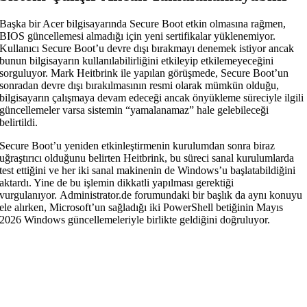
Başka bir Acer bilgisayarında Secure Boot etkin olmasına rağmen,
BIOS güncellemesi almadığı için yeni sertifikalar yüklenemiyor.
Kullanıcı Secure Boot’u devre dışı bırakmayı denemek istiyor ancak
bunun bilgisayarın kullanılabilirliğini etkileyip etkilemeyeceğini
sorguluyor. Mark Heitbrink ile yapılan görüşmede, Secure Boot’un
sonradan devre dışı bırakılmasının resmi olarak mümkün olduğu,
bilgisayarın çalışmaya devam edeceği ancak önyükleme süreciyle ilgili
güncellemeler varsa sistemin “yamalanamaz” hale gelebileceği
belirtildi.
Secure Boot’u yeniden etkinleştirmenin kurulumdan sonra biraz
uğraştırıcı olduğunu belirten Heitbrink, bu süreci sanal kurulumlarda
test ettiğini ve her iki sanal makinenin de Windows’u başlatabildiğini
aktardı. Yine de bu işlemin dikkatli yapılması gerektiği
vurgulanıyor. Administrator.de forumundaki bir başlık da aynı konuyu
ele alırken, Microsoft’un sağladığı iki PowerShell betiğinin Mayıs
2026 Windows güncellemeleriyle birlikte geldiğini doğruluyor.