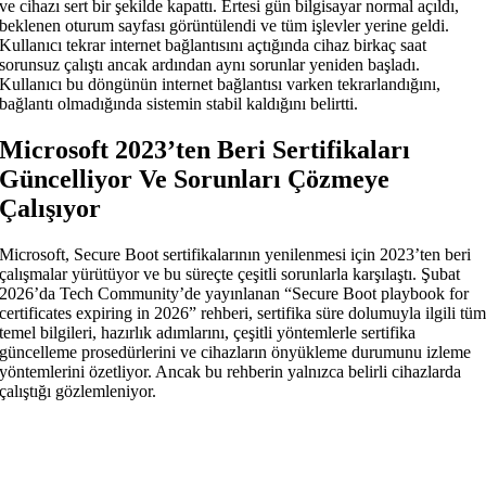
ve cihazı sert bir şekilde kapattı. Ertesi gün bilgisayar normal açıldı,
beklenen oturum sayfası görüntülendi ve tüm işlevler yerine geldi.
Kullanıcı tekrar internet bağlantısını açtığında cihaz birkaç saat
sorunsuz çalıştı ancak ardından aynı sorunlar yeniden başladı.
Kullanıcı bu döngünün internet bağlantısı varken tekrarlandığını,
bağlantı olmadığında sistemin stabil kaldığını belirtti.
Microsoft 2023’ten Beri Sertifikaları
Güncelliyor Ve Sorunları Çözmeye
Çalışıyor
Microsoft, Secure Boot sertifikalarının yenilenmesi için 2023’ten beri
çalışmalar yürütüyor ve bu süreçte çeşitli sorunlarla karşılaştı. Şubat
2026’da Tech Community’de yayınlanan “Secure Boot playbook for
certificates expiring in 2026” rehberi, sertifika süre dolumuyla ilgili tü
temel bilgileri, hazırlık adımlarını, çeşitli yöntemlerle sertifika
güncelleme prosedürlerini ve cihazların önyükleme durumunu izleme
yöntemlerini özetliyor. Ancak bu rehberin yalnızca belirli cihazlarda
çalıştığı gözlemleniyor.