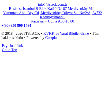
info@itstack.com.tr
Business İstanbul B Blok Kat19 D:187 Merdivenköy Mah.
Yumurtacı Abdi Bey Cd, Merdivenköy, Dikyol Sk. No:2/A, 34732
Kadıköy/İstanbul
Pazartesi – Cuma 9:00-18:00
+(90) 850 800 1484
© 2018 - 2026 ITSTACK •
KVKK ve Yasal Bilgilendirme
• Tüm
hakları saklıdır • Powered by
Corrplus
Page load link
Go to Top