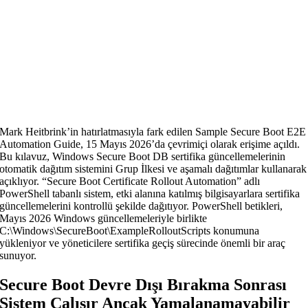
Mark Heitbrink’in hatırlatmasıyla fark edilen Sample Secure Boot E2E
Automation Guide, 15 Mayıs 2026’da çevrimiçi olarak erişime açıldı.
Bu kılavuz, Windows Secure Boot DB sertifika güncellemelerinin
otomatik dağıtım sistemini Grup İlkesi ve aşamalı dağıtımlar kullanarak
açıklıyor. “Secure Boot Certificate Rollout Automation” adlı
PowerShell tabanlı sistem, etki alanına katılmış bilgisayarlara sertifika
güncellemelerini kontrollü şekilde dağıtıyor. PowerShell betikleri,
Mayıs 2026 Windows güncellemeleriyle birlikte
C:\Windows\SecureBoot\ExampleRolloutScripts konumuna
yükleniyor ve yöneticilere sertifika geçiş sürecinde önemli bir araç
sunuyor.
Secure Boot Devre Dışı Bırakma Sonrası
Sistem Çalışır Ancak Yamalanamayabilir