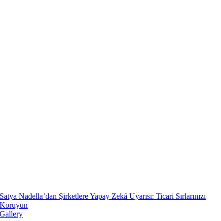
Satya Nadella’dan Şirketlere Yapay Zekâ Uyarısı: Ticari Sırlarınızı
Koruyun
Gallery