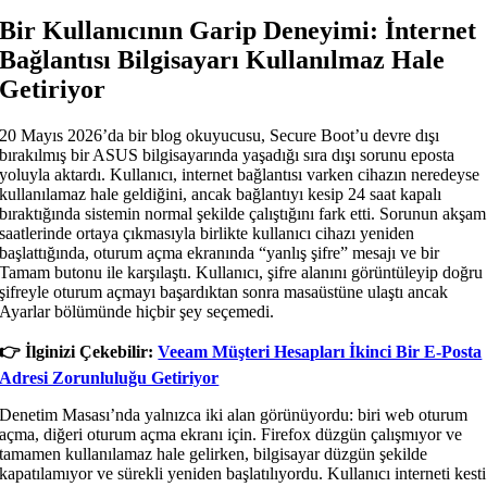
Bir Kullanıcının Garip Deneyimi: İnternet
Bağlantısı Bilgisayarı Kullanılmaz Hale
Getiriyor
20 Mayıs 2026’da bir blog okuyucusu, Secure Boot’u devre dışı
bırakılmış bir ASUS bilgisayarında yaşadığı sıra dışı sorunu eposta
yoluyla aktardı. Kullanıcı, internet bağlantısı varken cihazın neredeyse
kullanılamaz hale geldiğini, ancak bağlantıyı kesip 24 saat kapalı
bıraktığında sistemin normal şekilde çalıştığını fark etti. Sorunun akşam
saatlerinde ortaya çıkmasıyla birlikte kullanıcı cihazı yeniden
başlattığında, oturum açma ekranında “yanlış şifre” mesajı ve bir
Tamam butonu ile karşılaştı. Kullanıcı, şifre alanını görüntüleyip doğru
şifreyle oturum açmayı başardıktan sonra masaüstüne ulaştı ancak
Ayarlar bölümünde hiçbir şey seçemedi.
👉️ İlginizi Çekebilir:
Veeam Müşteri Hesapları İkinci Bir E-Posta
Adresi Zorunluluğu Getiriyor
Denetim Masası’nda yalnızca iki alan görünüyordu: biri web oturum
açma, diğeri oturum açma ekranı için. Firefox düzgün çalışmıyor ve
tamamen kullanılamaz hale gelirken, bilgisayar düzgün şekilde
kapatılamıyor ve sürekli yeniden başlatılıyordu. Kullanıcı interneti kesti