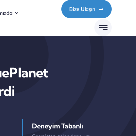
Bize Ulaşın
mızda
uePlanet
rdi
Deneyim Tabanlı