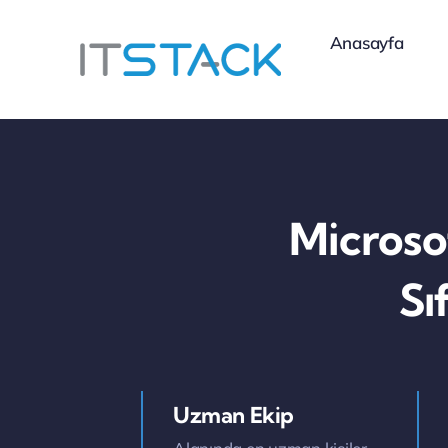
Skip
Anasayfa
to
content
Microso
Sı
Uzman Ekip