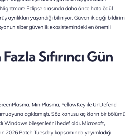
ile Nightmare Eclipse arasında daha önce hata ödül
üş ayrılıkları yaşandığı biliniyor. Güvenlik açığı bildirim
inasyonun siber güvenlik ekosistemindeki en önemli
azla Sıfırıncı Gün
GreenPlasma, MiniPlasma, YellowKey ile UnDefend
kamuoyuna açıklamıştı. Söz konusu açıkların bir bölümü
klı Windows bileşenlerini hedef aldı. Microsoft,
iran 2026 Patch Tuesday kapsamında yayımladığı