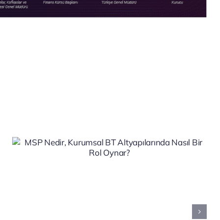
IT Visibility (BT
Görünürlüğü) Nedir?
Kurumsal BT Yönetiminde
Neden Temel Bir
Gerekliliktir?