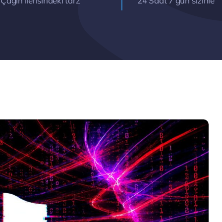
Çağın ilerisindeki tarz
24 Saat 7 gün sizinle