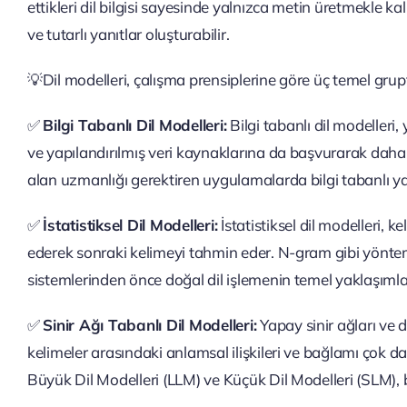
ettikleri dil bilgisi sayesinde yalnızca metin üretmekl
ve tutarlı yanıtlar oluşturabilir.
💡Dil modelleri, çalışma prensiplerine göre üç temel grupt
✅
Bilgi Tabanlı Dil Modelleri:
Bilgi tabanlı dil modelleri, y
ve yapılandırılmış veri kaynaklarına da başvurarak daha 
alan uzmanlığı gerektiren uygulamalarda bilgi tabanlı ya
✅
İstatistiksel Dil Modelleri:
İstatistiksel dil modelleri, k
ederek sonraki kelimeyi tahmin eder. N-gram gibi yönte
sistemlerinden önce doğal dil işlemenin temel yaklaşımlar
✅
Sinir Ağı Tabanlı Dil Modelleri:
Yapay sinir ağları ve 
kelimeler arasındaki anlamsal ilişkileri ve bağlamı çok d
Büyük Dil Modelleri (LLM) ve Küçük Dil Modelleri (SLM), 