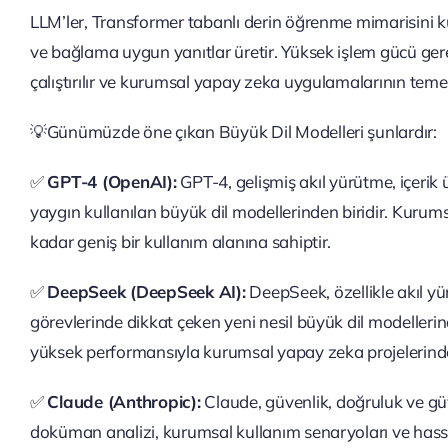
LLM’ler, Transformer tabanlı derin öğrenme mimarisini kul
ve bağlama uygun yanıtlar üretir. Yüksek işlem gücü gerek
çalıştırılır ve kurumsal yapay zeka uygulamalarının temel 
💡Günümüzde öne çıkan Büyük Dil Modelleri şunlardır:
✅
GPT-4 (OpenAI):
GPT-4, gelişmiş akıl yürütme, içerik 
yaygın kullanılan büyük dil modellerinden biridir. Kur
kadar geniş bir kullanım alanına sahiptir.
✅
DeepSeek (DeepSeek AI):
DeepSeek, özellikle akıl yü
görevlerinde dikkat çeken yeni nesil büyük dil modellerin
yüksek performansıyla kurumsal yapay zeka projelerinde 
✅
Claude (Anthropic):
Claude, güvenlik, doğruluk ve güve
doküman analizi, kurumsal kullanım senaryoları ve hassa