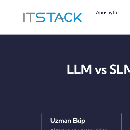
Skip
Anasayfa
to
content
LLM vs SLM
Uzman Ekip