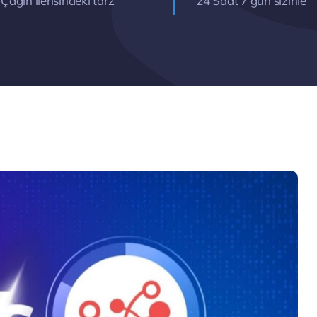
Çağın ilerisindeki tarz
24 Saat 7 gün sizinle