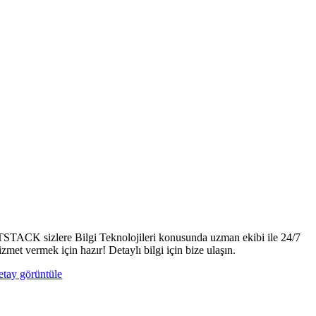
TSTACK sizlere Bilgi Teknolojileri konusunda uzman ekibi ile 24/7
izmet vermek için hazır! Detaylı bilgi için bize ulaşın.
etay görüntüle