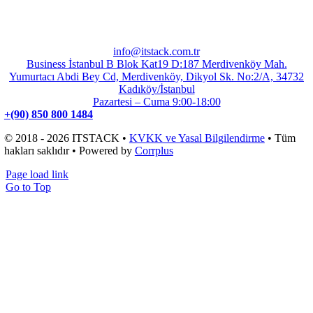
info@itstack.com.tr
Business İstanbul B Blok Kat19 D:187 Merdivenköy Mah.
Yumurtacı Abdi Bey Cd, Merdivenköy, Dikyol Sk. No:2/A, 34732
Kadıköy/İstanbul
Pazartesi – Cuma 9:00-18:00
+(90) 850 800 1484
© 2018 - 2026 ITSTACK •
KVKK ve Yasal Bilgilendirme
• Tüm
hakları saklıdır • Powered by
Corrplus
Page load link
Go to Top