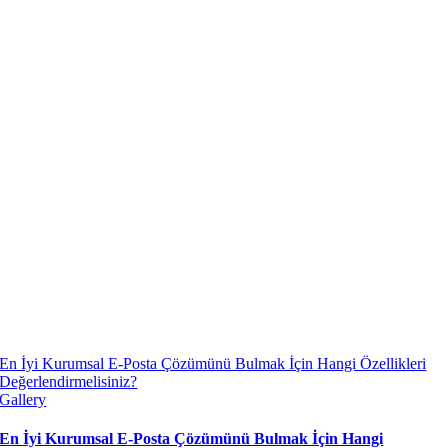
En İyi Kurumsal E-Posta Çözümünü Bulmak İçin Hangi Özellikleri
Değerlendirmelisiniz?
Gallery
En İyi Kurumsal E-Posta Çözümünü Bulmak İçin Hangi