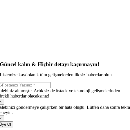
Güncel kalın & Hiçbir detayı kaçırmayın!
Listemize kaydolarak tüm gelişmelerden ilk siz haberdar olun.
alebiniz alınmıştır. Artık siz de itstack ve teknoloji gelişmelerinden
ürekli haberdar olacaksınız!
×
alebinizi göndermeye çalışırken bir hata oluştu. Lütfen daha sonra tekra
eneyin.
×
Üye Ol