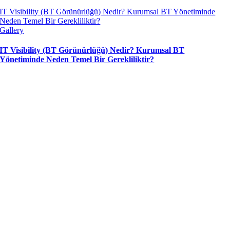
IT Visibility (BT Görünürlüğü) Nedir? Kurumsal BT Yönetiminde
Neden Temel Bir Gerekliliktir?
Gallery
IT Visibility (BT Görünürlüğü) Nedir? Kurumsal BT
Yönetiminde Neden Temel Bir Gerekliliktir?