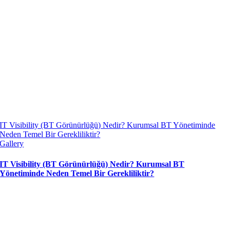
IT Visibility (BT Görünürlüğü) Nedir? Kurumsal BT Yönetiminde
Neden Temel Bir Gerekliliktir?
Gallery
IT Visibility (BT Görünürlüğü) Nedir? Kurumsal BT
Yönetiminde Neden Temel Bir Gerekliliktir?