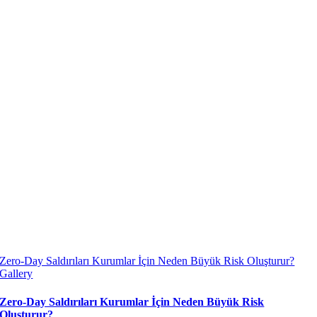
Zero-Day Saldırıları Kurumlar İçin Neden Büyük Risk Oluşturur?
Gallery
Zero-Day Saldırıları Kurumlar İçin Neden Büyük Risk
Oluşturur?