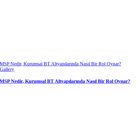
MSP Nedir, Kurumsal BT Altyapılarında Nasıl Bir Rol Oynar?
Gallery
MSP Nedir, Kurumsal BT Altyapılarında Nasıl Bir Rol Oynar?