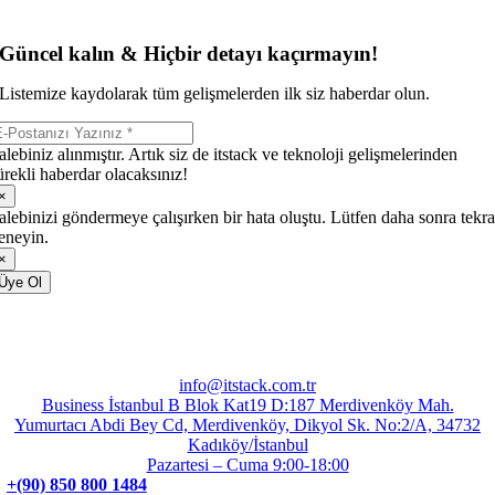
Güncel kalın & Hiçbir detayı kaçırmayın!
Listemize kaydolarak tüm gelişmelerden ilk siz haberdar olun.
alebiniz alınmıştır. Artık siz de itstack ve teknoloji gelişmelerinden
ürekli haberdar olacaksınız!
×
alebinizi göndermeye çalışırken bir hata oluştu. Lütfen daha sonra tekra
eneyin.
×
Üye Ol
info@itstack.com.tr
Business İstanbul B Blok Kat19 D:187 Merdivenköy Mah.
Yumurtacı Abdi Bey Cd, Merdivenköy, Dikyol Sk. No:2/A, 34732
Kadıköy/İstanbul
Pazartesi – Cuma 9:00-18:00
+(90) 850 800 1484