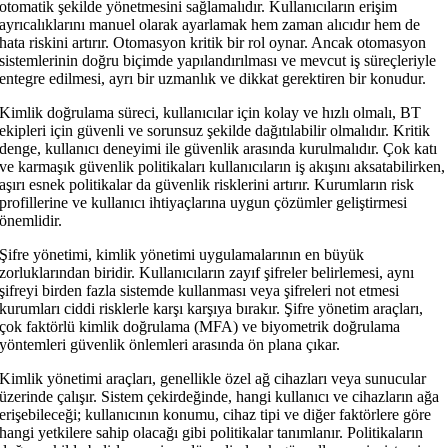
otomatik şekilde yönetmesini sağlamalıdır. Kullanıcıların erişim
ayrıcalıklarını manuel olarak ayarlamak hem zaman alıcıdır hem de
hata riskini artırır. Otomasyon kritik bir rol oynar. Ancak otomasyon
sistemlerinin doğru biçimde yapılandırılması ve mevcut iş süreçleriyle
entegre edilmesi, ayrı bir uzmanlık ve dikkat gerektiren bir konudur.
Kimlik doğrulama süreci, kullanıcılar için kolay ve hızlı olmalı, BT
ekipleri için güvenli ve sorunsuz şekilde dağıtılabilir olmalıdır. Kritik
denge, kullanıcı deneyimi ile güvenlik arasında kurulmalıdır. Çok katı
ve karmaşık güvenlik politikaları kullanıcıların iş akışını aksatabilirken,
aşırı esnek politikalar da güvenlik risklerini artırır. Kurumların risk
profillerine ve kullanıcı ihtiyaçlarına uygun çözümler geliştirmesi
önemlidir.
Şifre yönetimi, kimlik yönetimi uygulamalarının en büyük
zorluklarından biridir. Kullanıcıların zayıf şifreler belirlemesi, aynı
şifreyi birden fazla sistemde kullanması veya şifreleri not etmesi
kurumları ciddi risklerle karşı karşıya bırakır. Şifre yönetim araçları,
çok faktörlü kimlik doğrulama (MFA) ve biyometrik doğrulama
yöntemleri güvenlik önlemleri arasında ön plana çıkar.
Kimlik yönetimi araçları, genellikle özel ağ cihazları veya sunucular
üzerinde çalışır. Sistem çekirdeğinde, hangi kullanıcı ve cihazların ağa
erişebileceği; kullanıcının konumu, cihaz tipi ve diğer faktörlere göre
hangi yetkilere sahip olacağı gibi politikalar tanımlanır. Politikaların