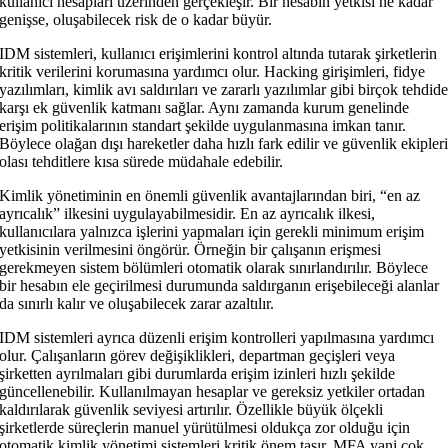
kullanıcı hesapları üzerinden gerçekleşir. Bir hesabın yetkisi ne kadar
genişse, oluşabilecek risk de o kadar büyür.
IDM sistemleri, kullanıcı erişimlerini kontrol altında tutarak şirketlerin
kritik verilerini korumasına yardımcı olur. Hacking girişimleri, fidye
yazılımları, kimlik avı saldırıları ve zararlı yazılımlar gibi birçok tehdid
karşı ek güvenlik katmanı sağlar. Aynı zamanda kurum genelinde
erişim politikalarının standart şekilde uygulanmasına imkan tanır.
Böylece olağan dışı hareketler daha hızlı fark edilir ve güvenlik ekipler
olası tehditlere kısa sürede müdahale edebilir.
Kimlik yönetiminin en önemli güvenlik avantajlarından biri, “en az
ayrıcalık” ilkesini uygulayabilmesidir. En az ayrıcalık ilkesi,
kullanıcılara yalnızca işlerini yapmaları için gerekli minimum erişim
yetkisinin verilmesini öngörür. Örneğin bir çalışanın erişmesi
gerekmeyen sistem bölümleri otomatik olarak sınırlandırılır. Böylece
bir hesabın ele geçirilmesi durumunda saldırganın erişebileceği alanlar
da sınırlı kalır ve oluşabilecek zarar azaltılır.
IDM sistemleri ayrıca düzenli erişim kontrolleri yapılmasına yardımcı
olur. Çalışanların görev değişiklikleri, departman geçişleri veya
şirketten ayrılmaları gibi durumlarda erişim izinleri hızlı şekilde
güncellenebilir. Kullanılmayan hesaplar ve gereksiz yetkiler ortadan
kaldırılarak güvenlik seviyesi artırılır. Özellikle büyük ölçekli
şirketlerde süreçlerin manuel yürütülmesi oldukça zor olduğu için
otomatik kimlik yönetimi sistemleri kritik önem taşır. MFA yani çok