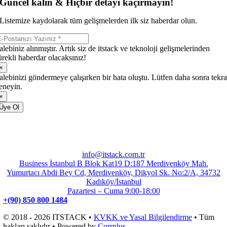
Güncel kalın & Hiçbir detayı kaçırmayın!
Listemize kaydolarak tüm gelişmelerden ilk siz haberdar olun.
alebiniz alınmıştır. Artık siz de itstack ve teknoloji gelişmelerinden
ürekli haberdar olacaksınız!
×
alebinizi göndermeye çalışırken bir hata oluştu. Lütfen daha sonra tekra
eneyin.
×
Üye Ol
info@itstack.com.tr
Business İstanbul B Blok Kat19 D:187 Merdivenköy Mah.
Yumurtacı Abdi Bey Cd, Merdivenköy, Dikyol Sk. No:2/A, 34732
Kadıköy/İstanbul
Pazartesi – Cuma 9:00-18:00
+(90) 850 800 1484
© 2018 - 2026 ITSTACK •
KVKK ve Yasal Bilgilendirme
• Tüm
hakları saklıdır • Powered by
Corrplus