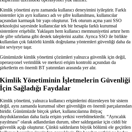
Kimlik yönetimi aynı zamanda kullanıcı deneyimini iyileştirir. Farklı
sistemler için ayrı kullanıcı adı ve şifre kullanılması, kullanıcılar
açısından karmaşık bir yapı oluşturur. Tek oturum açma yani SSO
teknolojisi sayesinde kullanıcılar tek bir hesapla farklı kurumsal
sistemlere erişebilir. Yaklaşım hem kullanıcı memnuniyetini artırır hem
de şifre sıfırlama gibi destek taleplerini azaltır. Ayrıca SSO ile birlikte
kullanılan çok faktörlü kimlik doğrulama yöntemleri güvenliği daha da
üst seviyeye taşır.
Günümüzde kimlik yönetimi çözümleri yalnızca güvenlik için değil,
operasyonel verimlilik ve merkezi erişim kontrolü açısından da
şirketlerin en önemli BT yatırımları arasında yer alır.
Kimlik Yönetiminin İşletmelerin Güvenliği
İçin Sağladığı Faydalar
Kimlik yönetimi, yalnızca kullanıcı erişimlerini düzenleyen bir sistem
değil, aynı zamanda kurumsal siber güvenliğin en önemli parçalarından
biridir. Günümüzde birçok şirket, kullanıcılarına ihtiyaç
duyduklarından daha fazla erişim yetkisi verebilmektedir. “Ayrıcalık
yayılması” olarak adlandırılan durum, siber saldırganlar için ciddi bir
güvenlik açığı oluşturur. Çünkü saldırıların büyük bölümü ele geçirilen