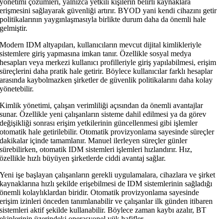
yönetimi çözümleri, yalnızca yetkili kişilerin belirli kaynaklara
erişmesini sağlayarak güvenliği artırır. BYOD yani kendi cihazını getir
politikalarının yaygınlaşmasıyla birlikte durum daha da önemli hale
gelmiştir.
Modern IDM altyapıları, kullanıcıların mevcut dijital kimlikleriyle
sistemlere giriş yapmasına imkan tanır. Özellikle sosyal medya
hesapları veya merkezi kullanıcı profilleriyle giriş yapılabilmesi, erişim
süreçlerini daha pratik hale getirir. Böylece kullanıcılar farklı hesaplar
arasında kaybolmazken şirketler de güvenlik politikalarını daha kolay
yönetebilir.
Kimlik yönetimi, çalışan verimliliği açısından da önemli avantajlar
sunar. Özellikle yeni çalışanların sisteme dahil edilmesi ya da görev
değişikliği sonrası erişim yetkilerinin güncellenmesi gibi işlemler
otomatik hale getirilebilir. Otomatik provizyonlama sayesinde süreçler
dakikalar içinde tamamlanır. Manuel ilerleyen süreçler günler
sürebilirken, otomatik IDM sistemleri işlemleri hızlandırır. Hız,
özellikle hızlı büyüyen şirketlerde ciddi avantaj sağlar.
Yeni işe başlayan çalışanların gerekli uygulamalara, cihazlara ve şirket
kaynaklarına hızlı şekilde erişebilmesi de IDM sistemlerinin sağladığı
önemli kolaylıklardan biridir. Otomatik provizyonlama sayesinde
erişim izinleri önceden tanımlanabilir ve çalışanlar ilk günden itibaren
sistemleri aktif şekilde kullanabilir. Böylece zaman kaybı azalır, BT
ekiplerinin üzerindeki operasyonel yük hafifler.