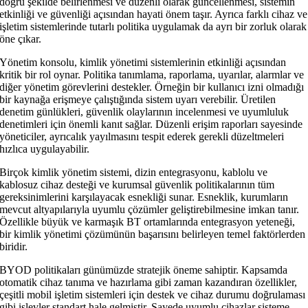
doğru şekilde belirlenmesi ve düzenli olarak güncellenmesi, sistemin
etkinliği ve güvenliği açısından hayati önem taşır. Ayrıca farklı cihaz ve
işletim sistemlerinde tutarlı politika uygulamak da ayrı bir zorluk olarak
öne çıkar.
Yönetim konsolu, kimlik yönetimi sistemlerinin etkinliği açısından
kritik bir rol oynar. Politika tanımlama, raporlama, uyarılar, alarmlar ve
diğer yönetim görevlerini destekler. Örneğin bir kullanıcı izni olmadığı
bir kaynağa erişmeye çalıştığında sistem uyarı verebilir. Üretilen
denetim günlükleri, güvenlik olaylarının incelenmesi ve uyumluluk
denetimleri için önemli kanıt sağlar. Düzenli erişim raporları sayesinde
yöneticiler, ayrıcalık yayılmasını tespit ederek gerekli düzeltmeleri
hızlıca uygulayabilir.
Birçok kimlik yönetim sistemi, dizin entegrasyonu, kablolu ve
kablosuz cihaz desteği ve kurumsal güvenlik politikalarının tüm
gereksinimlerini karşılayacak esnekliği sunar. Esneklik, kurumların
mevcut altyapılarıyla uyumlu çözümler geliştirebilmesine imkan tanır.
Özellikle büyük ve karmaşık BT ortamlarında entegrasyon yeteneği,
bir kimlik yönetimi çözümünün başarısını belirleyen temel faktörlerden
biridir.
BYOD politikaları günümüzde stratejik öneme sahiptir. Kapsamda
otomatik cihaz tanıma ve hazırlama gibi zaman kazandıran özellikler,
çeşitli mobil işletim sistemleri için destek ve cihaz durumu doğrulaması
gibi işlevler standart hale gelmiştir. Sayede uyumlu cihazlar sisteme