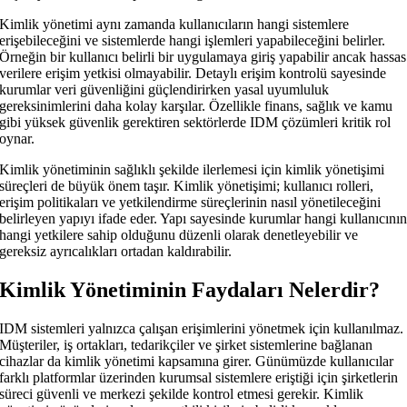
Kimlik yönetimi aynı zamanda kullanıcıların hangi sistemlere
erişebileceğini ve sistemlerde hangi işlemleri yapabileceğini belirler.
Örneğin bir kullanıcı belirli bir uygulamaya giriş yapabilir ancak hassas
verilere erişim yetkisi olmayabilir. Detaylı erişim kontrolü sayesinde
kurumlar veri güvenliğini güçlendirirken yasal uyumluluk
gereksinimlerini daha kolay karşılar. Özellikle finans, sağlık ve kamu
gibi yüksek güvenlik gerektiren sektörlerde IDM çözümleri kritik rol
oynar.
Kimlik yönetiminin sağlıklı şekilde ilerlemesi için kimlik yönetişimi
süreçleri de büyük önem taşır. Kimlik yönetişimi; kullanıcı rolleri,
erişim politikaları ve yetkilendirme süreçlerinin nasıl yönetileceğini
belirleyen yapıyı ifade eder. Yapı sayesinde kurumlar hangi kullanıcını
hangi yetkilere sahip olduğunu düzenli olarak denetleyebilir ve
gereksiz ayrıcalıkları ortadan kaldırabilir.
Kimlik Yönetiminin Faydaları Nelerdir?
IDM sistemleri yalnızca çalışan erişimlerini yönetmek için kullanılmaz.
Müşteriler, iş ortakları, tedarikçiler ve şirket sistemlerine bağlanan
cihazlar da kimlik yönetimi kapsamına girer. Günümüzde kullanıcılar
farklı platformlar üzerinden kurumsal sistemlere eriştiği için şirketlerin
süreci güvenli ve merkezi şekilde kontrol etmesi gerekir. Kimlik