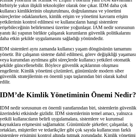
birbiriyle yakın ilişkili teknolojiler olarak öne çıkar. IDM daha çok
kullanıcı kimliklerinin oluşturulması, doğrulanması ve yönetimi
süreçlerine odaklanırken, kimlik erişim ve yönetimi kavramı erişim
yetkilerinin kontrol edilmesi ve kullanıcıların hangi sistemlere
erişebileceğinin belirlenmesi üzerine yoğunlaşır. IAM nedir sorusunun
yanıtı iki yapının birlikte çalışarak kurumların güvenlik politikalarını
daha etkin şekilde uygulamasını sağladığı yönündedir.
IDM sistemleri aynı zamanda kullanıcı yaşam döngüsünün tamamını
yönetir. Bir çalışanın sisteme dahil edilmesi, görev değişikliği yaşaması
veya kurumdan ayrılması gibi süreçlerde kullanıcı yetkileri otomatik
şekilde güncellenebilir. Böylece güvenlik açıklarının oluşması
engellenir. Kimlik yönetimi çözümleri, günümüzde modern siber
güvenlik stratejilerinin en önemli yapı taşlarından biri olarak kabul
edilir.
IDM’de Kimlik Yönetiminin Önemi Nedir?
IDM nedir sorusunun en önemli yanıtlarından biri, sistemlerin güvenlik
üzerindeki etkisinde gizlidir. IDM sistemlerinin temel amacı, yalnızca
yetkili kullanıcıların belirli uygulamalara, sistemlere ve kurumsal
kaynaklara erişmesini sağlamaktır. Günümüzde şirketler; çalışanlar, iş
ortakları, müşteriler ve tedarikçiler gibi çok sayıda kullanıcının farklı
sistemlere erişimini kontrol altında tutmak zorundadır. Kimlik yönetimi