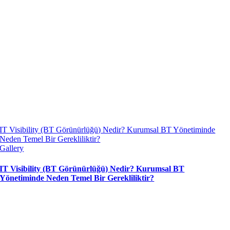
IT Visibility (BT Görünürlüğü) Nedir? Kurumsal BT Yönetiminde
Neden Temel Bir Gerekliliktir?
Gallery
IT Visibility (BT Görünürlüğü) Nedir? Kurumsal BT
Yönetiminde Neden Temel Bir Gerekliliktir?