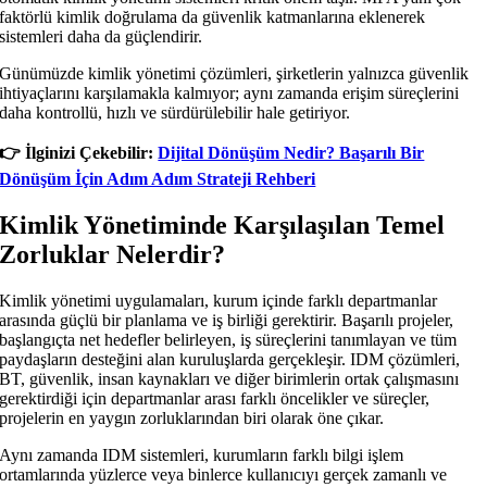
faktörlü kimlik doğrulama da güvenlik katmanlarına eklenerek
sistemleri daha da güçlendirir.
Günümüzde kimlik yönetimi çözümleri, şirketlerin yalnızca güvenlik
ihtiyaçlarını karşılamakla kalmıyor; aynı zamanda erişim süreçlerini
daha kontrollü, hızlı ve sürdürülebilir hale getiriyor.
👉️ İlginizi Çekebilir:
Dijital Dönüşüm Nedir? Başarılı Bir
Dönüşüm İçin Adım Adım Strateji Rehberi
Kimlik Yönetiminde Karşılaşılan Temel
Zorluklar Nelerdir?
Kimlik yönetimi uygulamaları, kurum içinde farklı departmanlar
arasında güçlü bir planlama ve iş birliği gerektirir. Başarılı projeler,
başlangıçta net hedefler belirleyen, iş süreçlerini tanımlayan ve tüm
paydaşların desteğini alan kuruluşlarda gerçekleşir. IDM çözümleri,
BT, güvenlik, insan kaynakları ve diğer birimlerin ortak çalışmasını
gerektirdiği için departmanlar arası farklı öncelikler ve süreçler,
projelerin en yaygın zorluklarından biri olarak öne çıkar.
Aynı zamanda IDM sistemleri, kurumların farklı bilgi işlem
ortamlarında yüzlerce veya binlerce kullanıcıyı gerçek zamanlı ve