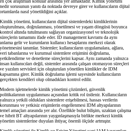
en çok araştırılan konular arasında yer almaktadır. Kimlik yönetimi
nedir sorusunun yanıtı da noktada devreye girer ve kullanıcıların dijital
ortamlarda nasıl yönetildiğini açıklar.
Kimlik yönetimi, kullanıcıların dijital sistemlerdeki kimliklerinin
oluşturulması, doğrulanması, yönetilmesi ve yaşam döngüsü boyunca
kontrol altında tutulmasını sağlayan organizasyonel ve teknolojik
süreçlerin tamamını ifade eder. ID management kavramı da aynı
anlama gelir ve kurumların kullanıcı hesaplarını merkezi olarak
yönetmesini tanımlar. Sistemler; kullanıcıların uygulamalara, ağlara,
veri tabanlarına ve kurumsal sistemlere erişimini doğrulama,
yetkilendirme ve denetleme süreçlerini kapsar. Aynı zamanda yalnızca
insan kullanıcıları değil, sistemler arasında çalışan otomasyon süreçleri
ve yazılım servisleri için oluşturulan yönetilen kimlikler de IDM
kapsamına girer. Kimlik doğrulama işlemi sayesinde kullanıcıların
gerçekten kendileri olup olmadıkları kontrol edilir.
Modern işletmelerde kimlik yönetimi çözümleri, güvenlik
politikalarının uygulanması açısından kritik rol üstlenir. Kullanıcıların
yalnızca yetkili oldukları sistemlere erişebilmesi, hassas verilerin
korunması ve yetkisiz erişimlerin engellenmesi IDM altyapılarının
temel amaçları arasında yer alır. Özellikle bulut bilişim, uzaktan çalışm
ve hibrit BT altyapılarının yaygınlaşmasıyla birlikte merkezi kimlik
yönetim sistemlerine duyulan ihtiyaç önemli ölçüde artmıştır.
Kimlik yönetimi ile Kimlik ve Erişim Yönetimi yani IAM kavramları