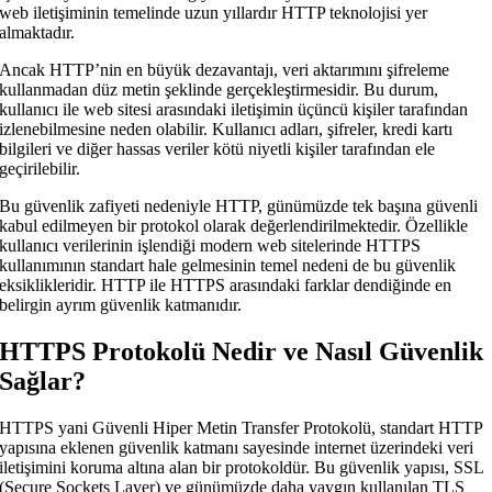
web iletişiminin temelinde uzun yıllardır HTTP teknolojisi yer
almaktadır.
Ancak HTTP’nin en büyük dezavantajı, veri aktarımını şifreleme
kullanmadan düz metin şeklinde gerçekleştirmesidir. Bu durum,
kullanıcı ile web sitesi arasındaki iletişimin üçüncü kişiler tarafından
izlenebilmesine neden olabilir. Kullanıcı adları, şifreler, kredi kartı
bilgileri ve diğer hassas veriler kötü niyetli kişiler tarafından ele
geçirilebilir.
Bu güvenlik zafiyeti nedeniyle HTTP, günümüzde tek başına güvenli
kabul edilmeyen bir protokol olarak değerlendirilmektedir. Özellikle
kullanıcı verilerinin işlendiği modern web sitelerinde HTTPS
kullanımının standart hale gelmesinin temel nedeni de bu güvenlik
eksiklikleridir. HTTP ile HTTPS arasındaki farklar dendiğinde en
belirgin ayrım güvenlik katmanıdır.
HTTPS Protokolü Nedir ve Nasıl Güvenlik
Sağlar?
HTTPS yani Güvenli Hiper Metin Transfer Protokolü, standart HTTP
yapısına eklenen güvenlik katmanı sayesinde internet üzerindeki veri
iletişimini koruma altına alan bir protokoldür. Bu güvenlik yapısı, SSL
(Secure Sockets Layer) ve günümüzde daha yaygın kullanılan TLS