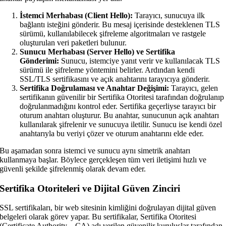
İstemci Merhabası (Client Hello):
Tarayıcı, sunucuya ilk
bağlantı isteğini gönderir. Bu mesaj içerisinde desteklenen TLS
sürümü, kullanılabilecek şifreleme algoritmaları ve rastgele
oluşturulan veri paketleri bulunur.
Sunucu Merhabası (Server Hello) ve Sertifika
Gönderimi:
Sunucu, istemciye yanıt verir ve kullanılacak TLS
sürümü ile şifreleme yöntemini belirler. Ardından kendi
SSL/TLS sertifikasını ve açık anahtarını tarayıcıya gönderir.
Sertifika Doğrulaması ve Anahtar Değişimi:
Tarayıcı, gelen
sertifikanın güvenilir bir Sertifika Otoritesi tarafından doğrulanıp
doğrulanmadığını kontrol eder. Sertifika geçerliyse tarayıcı bir
oturum anahtarı oluşturur. Bu anahtar, sunucunun açık anahtarı
kullanılarak şifrelenir ve sunucuya iletilir. Sunucu ise kendi özel
anahtarıyla bu veriyi çözer ve oturum anahtarını elde eder.
Bu aşamadan sonra istemci ve sunucu aynı simetrik anahtarı
kullanmaya başlar. Böylece gerçekleşen tüm veri iletişimi hızlı ve
güvenli şekilde şifrelenmiş olarak devam eder.
Sertifika Otoriteleri ve Dijital Güven Zinciri
SSL sertifikaları, bir web sitesinin kimliğini doğrulayan dijital güven
belgeleri olarak görev yapar. Bu sertifikalar, Sertifika Otoritesi
(Certificate Authority – CA) adı verilen güvenilir kuruluşlar tarafından