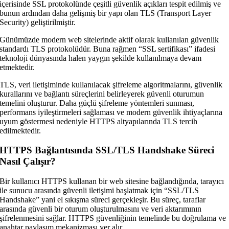
içerisinde SSL protokolünde çeşitli güvenlik açıkları tespit edilmiş ve
bunun ardından daha gelişmiş bir yapı olan TLS (Transport Layer
Security) geliştirilmiştir.
Günümüzde modern web sitelerinde aktif olarak kullanılan güvenlik
standardı TLS protokolüdür. Buna rağmen “SSL sertifikası” ifadesi
teknoloji dünyasında halen yaygın şekilde kullanılmaya devam
etmektedir.
TLS, veri iletişiminde kullanılacak şifreleme algoritmalarını, güvenlik
kurallarını ve bağlantı süreçlerini belirleyerek güvenli oturumun
temelini oluşturur. Daha güçlü şifreleme yöntemleri sunması,
performans iyileştirmeleri sağlaması ve modern güvenlik ihtiyaçlarına
uyum göstermesi nedeniyle HTTPS altyapılarında TLS tercih
edilmektedir.
HTTPS Bağlantısında SSL/TLS Handshake Süreci
Nasıl Çalışır?
Bir kullanıcı HTTPS kullanan bir web sitesine bağlandığında, tarayıcı
ile sunucu arasında güvenli iletişimi başlatmak için “SSL/TLS
Handshake” yani el sıkışma süreci gerçekleşir. Bu süreç, taraflar
arasında güvenli bir oturum oluşturulmasını ve veri aktarımının
şifrelenmesini sağlar. HTTPS güvenliğinin temelinde bu doğrulama ve
anahtar paylaşım mekanizması yer alır.