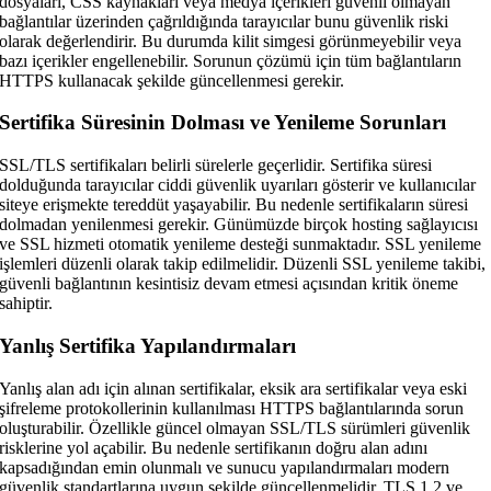
dosyaları, CSS kaynakları veya medya içerikleri güvenli olmayan
bağlantılar üzerinden çağrıldığında tarayıcılar bunu güvenlik riski
olarak değerlendirir. Bu durumda kilit simgesi görünmeyebilir veya
bazı içerikler engellenebilir. Sorunun çözümü için tüm bağlantıların
HTTPS kullanacak şekilde güncellenmesi gerekir.
Sertifika Süresinin Dolması ve Yenileme Sorunları
SSL/TLS sertifikaları belirli sürelerle geçerlidir. Sertifika süresi
dolduğunda tarayıcılar ciddi güvenlik uyarıları gösterir ve kullanıcılar
siteye erişmekte tereddüt yaşayabilir. Bu nedenle sertifikaların süresi
dolmadan yenilenmesi gerekir. Günümüzde birçok hosting sağlayıcısı
ve SSL hizmeti otomatik yenileme desteği sunmaktadır. SSL yenileme
işlemleri düzenli olarak takip edilmelidir. Düzenli SSL yenileme takibi,
güvenli bağlantının kesintisiz devam etmesi açısından kritik öneme
sahiptir.
Yanlış Sertifika Yapılandırmaları
Yanlış alan adı için alınan sertifikalar, eksik ara sertifikalar veya eski
şifreleme protokollerinin kullanılması HTTPS bağlantılarında sorun
oluşturabilir. Özellikle güncel olmayan SSL/TLS sürümleri güvenlik
risklerine yol açabilir. Bu nedenle sertifikanın doğru alan adını
kapsadığından emin olunmalı ve sunucu yapılandırmaları modern
güvenlik standartlarına uygun şekilde güncellenmelidir. TLS 1.2 ve