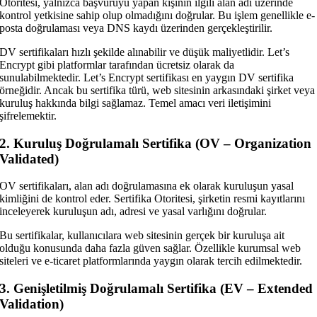
Otoritesi, yalnızca başvuruyu yapan kişinin ilgili alan adı üzerinde
kontrol yetkisine sahip olup olmadığını doğrular. Bu işlem genellikle e-
posta doğrulaması veya DNS kaydı üzerinden gerçekleştirilir.
DV sertifikaları hızlı şekilde alınabilir ve düşük maliyetlidir. Let’s
Encrypt gibi platformlar tarafından ücretsiz olarak da
sunulabilmektedir. Let’s Encrypt sertifikası en yaygın DV sertifika
örneğidir. Ancak bu sertifika türü, web sitesinin arkasındaki şirket veya
kuruluş hakkında bilgi sağlamaz. Temel amacı veri iletişimini
şifrelemektir.
2. Kuruluş Doğrulamalı Sertifika (OV – Organization
Validated)
OV sertifikaları, alan adı doğrulamasına ek olarak kuruluşun yasal
kimliğini de kontrol eder. Sertifika Otoritesi, şirketin resmi kayıtlarını
inceleyerek kuruluşun adı, adresi ve yasal varlığını doğrular.
Bu sertifikalar, kullanıcılara web sitesinin gerçek bir kuruluşa ait
olduğu konusunda daha fazla güven sağlar. Özellikle kurumsal web
siteleri ve e-ticaret platformlarında yaygın olarak tercih edilmektedir.
3. Genişletilmiş Doğrulamalı Sertifika (EV – Extended
Validation)