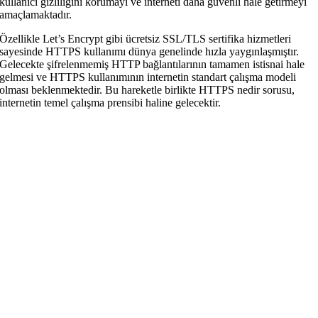
kullanıcı gizliliğini korumayı ve interneti daha güvenli hale getirmeyi
amaçlamaktadır.
Özellikle Let’s Encrypt gibi ücretsiz SSL/TLS sertifika hizmetleri
sayesinde HTTPS kullanımı dünya genelinde hızla yaygınlaşmıştır.
Gelecekte şifrelenmemiş HTTP bağlantılarının tamamen istisnai hale
gelmesi ve HTTPS kullanımının internetin standart çalışma modeli
olması beklenmektedir. Bu hareketle birlikte HTTPS nedir sorusu,
internetin temel çalışma prensibi haline gelecektir.