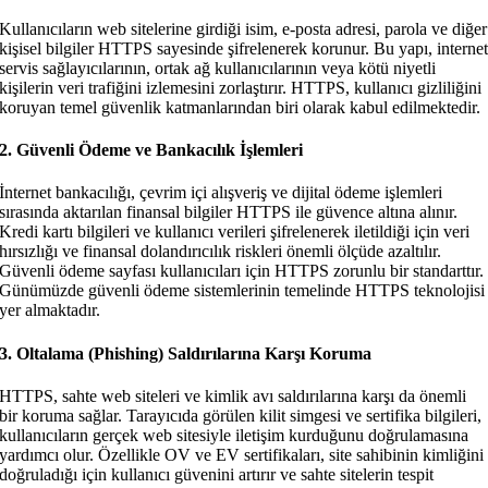
Kullanıcıların web sitelerine girdiği isim, e-posta adresi, parola ve diğer
kişisel bilgiler HTTPS sayesinde şifrelenerek korunur. Bu yapı, interne
servis sağlayıcılarının, ortak ağ kullanıcılarının veya kötü niyetli
kişilerin veri trafiğini izlemesini zorlaştırır. HTTPS, kullanıcı gizliliğini
koruyan temel güvenlik katmanlarından biri olarak kabul edilmektedir.
2. Güvenli Ödeme ve Bankacılık İşlemleri
İnternet bankacılığı, çevrim içi alışveriş ve dijital ödeme işlemleri
sırasında aktarılan finansal bilgiler HTTPS ile güvence altına alınır.
Kredi kartı bilgileri ve kullanıcı verileri şifrelenerek iletildiği için veri
hırsızlığı ve finansal dolandırıcılık riskleri önemli ölçüde azaltılır.
Güvenli ödeme sayfası kullanıcıları için HTTPS zorunlu bir standarttır.
Günümüzde güvenli ödeme sistemlerinin temelinde HTTPS teknolojisi
yer almaktadır.
3. Oltalama (Phishing) Saldırılarına Karşı Koruma
HTTPS, sahte web siteleri ve kimlik avı saldırılarına karşı da önemli
bir koruma sağlar. Tarayıcıda görülen kilit simgesi ve sertifika bilgileri,
kullanıcıların gerçek web sitesiyle iletişim kurduğunu doğrulamasına
yardımcı olur. Özellikle OV ve EV sertifikaları, site sahibinin kimliğini
doğruladığı için kullanıcı güvenini artırır ve sahte sitelerin tespit