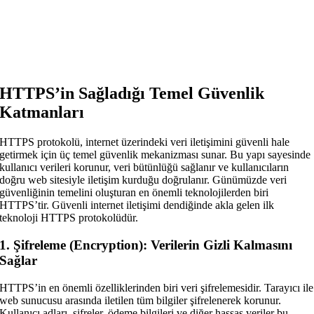
HTTPS’in Sağladığı Temel Güvenlik
Katmanları
HTTPS protokolü, internet üzerindeki veri iletişimini güvenli hale
getirmek için üç temel güvenlik mekanizması sunar. Bu yapı sayesinde
kullanıcı verileri korunur, veri bütünlüğü sağlanır ve kullanıcıların
doğru web sitesiyle iletişim kurduğu doğrulanır. Günümüzde veri
güvenliğinin temelini oluşturan en önemli teknolojilerden biri
HTTPS’tir. Güvenli internet iletişimi dendiğinde akla gelen ilk
teknoloji HTTPS protokolüdür.
1. Şifreleme (Encryption): Verilerin Gizli Kalmasını
Sağlar
HTTPS’in en önemli özelliklerinden biri veri şifrelemesidir. Tarayıcı ile
web sunucusu arasında iletilen tüm bilgiler şifrelenerek korunur.
Kullanıcı adları, şifreler, ödeme bilgileri ve diğer hassas veriler bu