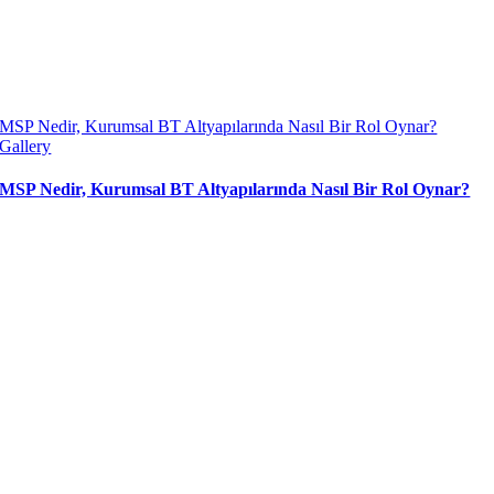
MSP Nedir, Kurumsal BT Altyapılarında Nasıl Bir Rol Oynar?
Gallery
MSP Nedir, Kurumsal BT Altyapılarında Nasıl Bir Rol Oynar?