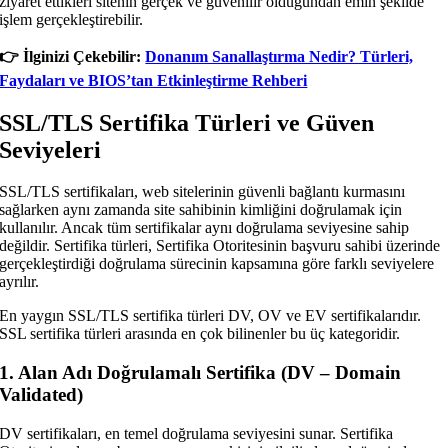
ziyaret ettikleri sitenin gerçek ve güvenilir olduğundan emin şekilde
işlem gerçekleştirebilir.
👉️ İlginizi Çekebilir:
Donanım Sanallaştırma Nedir? Türleri,
Faydaları ve BIOS’tan Etkinleştirme Rehberi
SSL/TLS Sertifika Türleri ve Güven
Seviyeleri
SSL/TLS sertifikaları, web sitelerinin güvenli bağlantı kurmasını
sağlarken aynı zamanda site sahibinin kimliğini doğrulamak için
kullanılır. Ancak tüm sertifikalar aynı doğrulama seviyesine sahip
değildir. Sertifika türleri, Sertifika Otoritesinin başvuru sahibi üzerinde
gerçekleştirdiği doğrulama sürecinin kapsamına göre farklı seviyelere
ayrılır.
En yaygın SSL/TLS sertifika türleri DV, OV ve EV sertifikalarıdır.
SSL sertifika türleri arasında en çok bilinenler bu üç kategoridir.
1. Alan Adı Doğrulamalı Sertifika (DV – Domain
Validated)
DV sertifikaları, en temel doğrulama seviyesini sunar. Sertifika