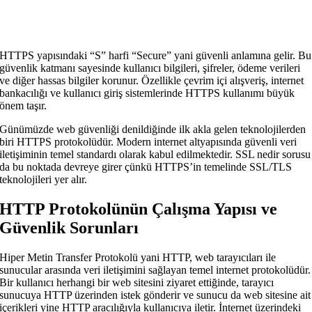
HTTPS yapısındaki “S” harfi “Secure” yani güvenli anlamına gelir. Bu
güvenlik katmanı sayesinde kullanıcı bilgileri, şifreler, ödeme verileri
ve diğer hassas bilgiler korunur. Özellikle çevrim içi alışveriş, internet
bankacılığı ve kullanıcı giriş sistemlerinde HTTPS kullanımı büyük
önem taşır.
Günümüzde web güvenliği denildiğinde ilk akla gelen teknolojilerden
biri HTTPS protokolüdür. Modern internet altyapısında güvenli veri
iletişiminin temel standardı olarak kabul edilmektedir. SSL nedir sorusu
da bu noktada devreye girer çünkü HTTPS’in temelinde SSL/TLS
teknolojileri yer alır.
HTTP Protokolünün Çalışma Yapısı ve
Güvenlik Sorunları
Hiper Metin Transfer Protokolü yani HTTP, web tarayıcıları ile
sunucular arasında veri iletişimini sağlayan temel internet protokolüdür.
Bir kullanıcı herhangi bir web sitesini ziyaret ettiğinde, tarayıcı
sunucuya HTTP üzerinden istek gönderir ve sunucu da web sitesine ait
içerikleri yine HTTP aracılığıyla kullanıcıya iletir. İnternet üzerindeki