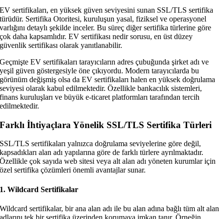
EV sertifikaları, en yüksek güven seviyesini sunan SSL/TLS sertifika
türüdür. Sertifika Otoritesi, kuruluşun yasal, fiziksel ve operasyonel
varlığını detaylı şekilde inceler. Bu süreç diğer sertifika türlerine göre
çok daha kapsamlıdır. EV sertifikası nedir sorusu, en üst düzey
güvenlik sertifikası olarak yanıtlanabilir.
Geçmişte EV sertifikaları tarayıcıların adres çubuğunda şirket adı ve
yeşil güven göstergesiyle öne çıkıyordu. Modern tarayıcılarda bu
görünüm değişmiş olsa da EV sertifikaları halen en yüksek doğrulama
seviyesi olarak kabul edilmektedir. Özellikle bankacılık sistemleri,
finans kuruluşları ve büyük e-ticaret platformları tarafından tercih
edilmektedir.
Farklı İhtiyaçlara Yönelik SSL/TLS Sertifika Türleri
SSL/TLS sertifikaları yalnızca doğrulama seviyelerine göre değil,
kapsadıkları alan adı yapılarına göre de farklı türlere ayrılmaktadır.
Özellikle çok sayıda web sitesi veya alt alan adı yöneten kurumlar için
özel sertifika çözümleri önemli avantajlar sunar.
1. Wildcard Sertifikalar
Wildcard sertifikalar, bir ana alan adı ile bu alan adına bağlı tüm alt ala
adlarını tek bir sertifika üzerinden korumaya imkan tanır. Örneğin