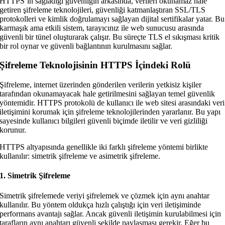
HTTPS’in sağladığı güvenliğin arkasında, verileri okunamaz hale
getiren şifreleme teknolojileri, güvenliği katmanlaştıran SSL/TLS
protokolleri ve kimlik doğrulamayı sağlayan dijital sertifikalar yatar. Bu
karmaşık ama etkili sistem, tarayıcınız ile web sunucusu arasında
güvenli bir tünel oluşturarak çalışır. Bu süreçte TLS el sıkışması kritik
bir rol oynar ve güvenli bağlantının kurulmasını sağlar.
Şifreleme Teknolojisinin HTTPS İçindeki Rolü
Şifreleme, internet üzerinden gönderilen verilerin yetkisiz kişiler
tarafından okunamayacak hale getirilmesini sağlayan temel güvenlik
yöntemidir. HTTPS protokolü de kullanıcı ile web sitesi arasındaki veri
iletişimini korumak için şifreleme teknolojilerinden yararlanır. Bu yapı
sayesinde kullanıcı bilgileri güvenli biçimde iletilir ve veri gizliliği
korunur.
HTTPS altyapısında genellikle iki farklı şifreleme yöntemi birlikte
kullanılır: simetrik şifreleme ve asimetrik şifreleme.
1. Simetrik Şifreleme
Simetrik şifrelemede veriyi şifrelemek ve çözmek için aynı anahtar
kullanılır. Bu yöntem oldukça hızlı çalıştığı için veri iletişiminde
performans avantajı sağlar. Ancak güvenli iletişimin kurulabilmesi için
tarafların aynı anahtarı güvenli şekilde paylaşması gerekir. Eğer bu