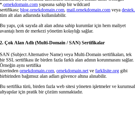
*.
ornekdomain.com
yapısına sahip bir wildcard
sertifikası;
blog.ornekdomain.com
,
mail.ornekdomain.com
veya
destek
tüm alt alan adlarında kullanılabilir.
Bu yapı, çok sayıda alt alan adına sahip kurumlar için hem maliyet
avantajı hem de merkezi yönetim kolaylığı sağlar.
2. Çok Alan Adlı (Multi-Domain / SAN) Sertifikalar
SAN (Subject Alternative Name) veya Multi-Domain sertifikaları, tek
bir SSL sertifikası ile birden fazla farklı alan adının korunmasını sağlar.
Örneğin aynı sertifika
üzerinden
ornekdomain.com
,
ornekdomain.net
ve
farklisite.org
gibi
birbirinden bağımsız alan adları güvence altına alınabilir.
Bu sertifika türü, birden fazla web sitesi yöneten işletmeler ve kurumsa
altyapılar için pratik bir çözüm sunmaktadır.