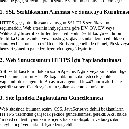
nedenle geçiş sürecinin planlı şekilde yürütülmesi büyük önem taşır.
1. SSL Sertifikasının Alınması ve Sunucuya Kurulmas
HTTPS geçişinin ilk aşaması, uygun SSL/TLS sertifikasının
seçilmesidir. Web sitesinin ihtiyaçlarına göre DV, OV, EV veya
Wildcard gibi sertifika türleri tercih edilebilir. Sertifika, güvenilir bir
Sertifika Otoritesinden veya hosting sağlayıcısından temin edildikten
sonra web sunucusuna yüklenir. Bu işlem genellikle cPanel, Plesk vey
benzeri yönetim panelleri üzerinden gerçekleştirilir.
2. Web Sunucusunun HTTPS İçin Yapılandırılması
SSL sertifikası kurulduktan sonra Apache, Nginx veya kullanılan diğer
web sunucularının HTTPS bağlantılarını kabul edecek şekilde
yapılandırılması gerekir. Bu aşamada genellikle 443 portu aktif hale
getirilir ve sertifika dosyalarının yolları sisteme tanımlanır.
3. Site İçindeki Bağlantıların Güncellenmesi
Web sitesinde bulunan resim, CSS, JavaScript ve dahili bağlantıların
HTTPS üzerinden çalışacak şekilde güncellenmesi gerekir. Aksi halde
“mixed content” yani karma içerik hataları oluşabilir ve tarayıcılar
siteyi tam güvenli olarak işaretlemeyebilir.