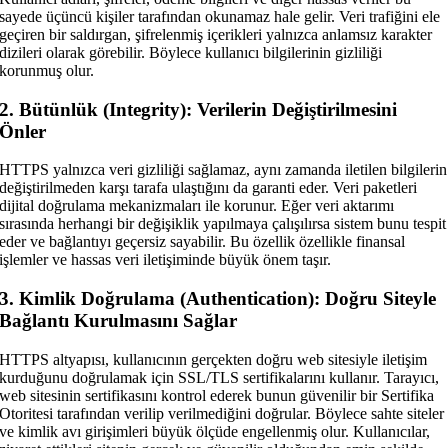
sayede üçüncü kişiler tarafından okunamaz hale gelir. Veri trafiğini ele
geçiren bir saldırgan, şifrelenmiş içerikleri yalnızca anlamsız karakter
dizileri olarak görebilir. Böylece kullanıcı bilgilerinin gizliliği
korunmuş olur.
2. Bütünlük (Integrity): Verilerin Değiştirilmesini
Önler
HTTPS yalnızca veri gizliliği sağlamaz, aynı zamanda iletilen bilgilerin
değiştirilmeden karşı tarafa ulaştığını da garanti eder. Veri paketleri
dijital doğrulama mekanizmaları ile korunur. Eğer veri aktarımı
sırasında herhangi bir değişiklik yapılmaya çalışılırsa sistem bunu tespit
eder ve bağlantıyı geçersiz sayabilir. Bu özellik özellikle finansal
işlemler ve hassas veri iletişiminde büyük önem taşır.
3. Kimlik Doğrulama (Authentication): Doğru Siteyle
Bağlantı Kurulmasını Sağlar
HTTPS altyapısı, kullanıcının gerçekten doğru web sitesiyle iletişim
kurduğunu doğrulamak için SSL/TLS sertifikalarını kullanır. Tarayıcı,
web sitesinin sertifikasını kontrol ederek bunun güvenilir bir Sertifika
Otoritesi tarafından verilip verilmediğini doğrular. Böylece sahte siteler
ve kimlik avı girişimleri büyük ölçüde engellenmiş olur. Kullanıcılar,