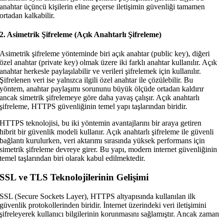
anahtar üçüncü kişilerin eline geçerse iletişimin güvenliği tamamen
ortadan kalkabilir.
2. Asimetrik Şifreleme (Açık Anahtarlı Şifreleme)
Asimetrik şifreleme yönteminde biri açık anahtar (public key), diğeri
özel anahtar (private key) olmak üzere iki farklı anahtar kullanılır. Açık
anahtar herkesle paylaşılabilir ve verileri şifrelemek için kullanılır.
Şifrelenen veri ise yalnızca ilgili özel anahtar ile çözülebilir. Bu
yöntem, anahtar paylaşımı sorununu büyük ölçüde ortadan kaldırır
ancak simetrik şifrelemeye göre daha yavaş çalışır. Açık anahtarlı
şifreleme, HTTPS güvenliğinin temel yapı taşlarından biridir.
HTTPS teknolojisi, bu iki yöntemin avantajlarını bir araya getiren
hibrit bir güvenlik modeli kullanır. Açık anahtarlı şifreleme ile güvenli
bağlantı kurulurken, veri aktarımı sırasında yüksek performans için
simetrik şifreleme devreye girer. Bu yapı, modern internet güvenliğinin
temel taşlarından biri olarak kabul edilmektedir.
SSL ve TLS Teknolojilerinin Gelişimi
SSL (Secure Sockets Layer), HTTPS altyapısında kullanılan ilk
güvenlik protokollerinden biridir. İnternet üzerindeki veri iletişimini
şifreleyerek kullanıcı bilgilerinin korunmasını sağlamıştır. Ancak zama