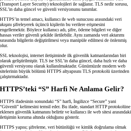
(Transport Layer Security) teknolojileri ile sağlanır. TLS nedir sorusu,
SSL’in daha güncel ve güvenli versiyonunu tanımlar.
HTTPS’in temel amacı, kullanıcı ile web sunucusu arasındaki veri
akışını şifreleyerek üçüncü kişilerin bu verilere erişmesini
engellemektir. Böylece kullanıcı adı, şifre, ödeme bilgileri ve diğer
hassas veriler güvenli şekilde iletilebilir. Aynı zamanda veri aktarımı
sırasında bilgilerin değiştirilmesi veya manipüle edilmesi de önlenmiş
olur.
SSL teknolojisi, internet iletişiminde ilk güvenlik katmanlarından biri
olarak geliştirilmiştir. TLS ise SSL’in daha güncel, daha hızlı ve daha
güvenli versiyonu olarak kullanılmaktadır. Günümüzde modern web
sitelerinin büyük bölümü HTTPS altyapısını TLS protokolü üzerinden
çalıştırmaktadır.
HTTPS’teki “S” Harfi Ne Anlama Gelir?
HTTPS ifadesinin sonundaki “S” harfi, İngilizce “Secure” yani
“Güvenli” kelimesini temsil eder. Bu ifade, standart HTTP protokolüne
eklenen güvenlik katmanını belirtir ve kullanıcı ile web sitesi arasındak
iletişimin koruma altında olduğunu gösterir.
HTTPS yapısı; şifreleme, veri bütünlüğü ve kimlik doğrulama olmak