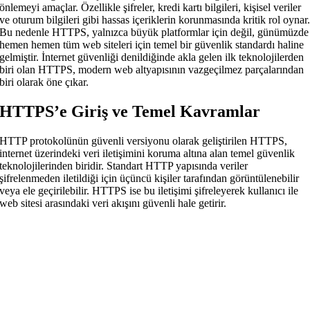
önlemeyi amaçlar. Özellikle şifreler, kredi kartı bilgileri, kişisel veriler
ve oturum bilgileri gibi hassas içeriklerin korunmasında kritik rol oynar
Bu nedenle HTTPS, yalnızca büyük platformlar için değil, günümüzde
hemen hemen tüm web siteleri için temel bir güvenlik standardı haline
gelmiştir. İnternet güvenliği denildiğinde akla gelen ilk teknolojilerden
biri olan HTTPS, modern web altyapısının vazgeçilmez parçalarından
biri olarak öne çıkar.
HTTPS’e Giriş ve Temel Kavramlar
HTTP protokolünün güvenli versiyonu olarak geliştirilen HTTPS,
internet üzerindeki veri iletişimini koruma altına alan temel güvenlik
teknolojilerinden biridir. Standart HTTP yapısında veriler
şifrelenmeden iletildiği için üçüncü kişiler tarafından görüntülenebilir
veya ele geçirilebilir. HTTPS ise bu iletişimi şifreleyerek kullanıcı ile
web sitesi arasındaki veri akışını güvenli hale getirir.