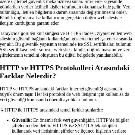
üzere üç temel güvenlik mekanizması sunar. Şifreleme sayesinde
gönderilen veriler üçüncü kişiler tarafından okunamaz hale gelir. Veri
bütünlüğü, iletilen bilgilerin aktarım sırasında değiştirilmesini önler.
Kimlik doğrulama ise kullanıcının gerçekten doğru web sitesiyle
iletişim kurduğunu garanti eder.
Tarayıcıda görülen kilit simgesi ve HTTPS ifadesi, ziyaret edilen web
sitesinin güvenli bağlantı kullandığını gösteren temel işaretler arasında
yer alır. Bu güvenlik yapısının temelinde ise SSL sertifikaları bulunur.
SSL sertifikası nedir sorusu, web sitesi kimlik doğrulamasının ve veri
şifrelemenin temelini oluşturan bu dijital belgelerle yanıtlanabilir.
HTTP ve HTTPS Protokolleri Arasındaki
Farklar Nelerdir?
HTTP ve HTTPS arasındaki farklar, internet güvenliği açısından
büyük önem taşır. Her iki protokol de web iletişimi için kullanılsa da
veri güvenliği konusunda önemli ayrılıklar bulunur.
💡HTTP ile HTTPS arasındaki temel farklar şunlardır:
Güvenlik:
En önemli fark veri güvenliğidir. HTTP’de bilgiler
şifrelenmeden iletilir. HTTPS ise SSL/TLS teknolojileri
kullanarak veri iletişimini şifreler ve üçüncü kişilerin verilere