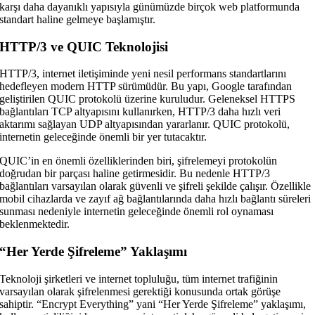
karşı daha dayanıklı yapısıyla günümüzde birçok web platformunda
standart haline gelmeye başlamıştır.
HTTP/3 ve QUIC Teknolojisi
HTTP/3, internet iletişiminde yeni nesil performans standartlarını
hedefleyen modern HTTP sürümüdür. Bu yapı, Google tarafından
geliştirilen QUIC protokolü üzerine kuruludur. Geleneksel HTTPS
bağlantıları TCP altyapısını kullanırken, HTTP/3 daha hızlı veri
aktarımı sağlayan UDP altyapısından yararlanır. QUIC protokolü,
internetin geleceğinde önemli bir yer tutacaktır.
QUIC’in en önemli özelliklerinden biri, şifrelemeyi protokolün
doğrudan bir parçası haline getirmesidir. Bu nedenle HTTP/3
bağlantıları varsayılan olarak güvenli ve şifreli şekilde çalışır. Özellikle
mobil cihazlarda ve zayıf ağ bağlantılarında daha hızlı bağlantı süreleri
sunması nedeniyle internetin geleceğinde önemli rol oynaması
beklenmektedir.
“Her Yerde Şifreleme” Yaklaşımı
Teknoloji şirketleri ve internet topluluğu, tüm internet trafiğinin
varsayılan olarak şifrelenmesi gerektiği konusunda ortak görüşe
sahiptir. “Encrypt Everything” yani “Her Yerde Şifreleme” yaklaşımı,