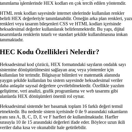
tanımlama işlemlerinde HEX kodları en çok tercih edilen yöntemdir.
HTML renk kodları sayesinde internet sitelerinde kullanılan renkler
belirli HEX değerleriyle tanımlanabilir. Örneğin arka plan renkleri, yaz
renkleri veya tasarım bileşenleri CSS ve HTML kodları içerisinde
heksadesimal değerler kullanılarak belirlenmektedir. Bu yapı, dijital
tasarımlarda renklerin tutarlı ve standart şekilde kullanılmasına imkan
tanımaktadır.
HEC Kodu Özellikleri Nelerdir?
Heksadesimal kod çözücü, HEX formatındaki sayıların ondalık sayı
sistemine dönüştürülmesini sağlayan araç veya yöntemler için
kullanılan bir terimdir. Bilgisayar bilimleri ve matematik alanında
yaygın şekilde kullanılan bu sistem sayesinde heksadesimal veriler
daha anlaşılır sayısal değerlere çevrilebilmektedir. Özellikle yazılım
geliştirme, veri analizi, grafik programlama ve web tasarımı gibi
alanlarda HEX dönüşümleri önemli rol oynar.
Heksadesimal sistemde her basamak toplam 16 farklı değeri temsil
etmektedir. Bu nedenle sistem içerisinde 0 ile 9 arasındaki rakamların
yanı sıra A, B, C, D, E ve F harfleri de kullanılmaktadır. Harfler
sırasıyla 10 ile 15 arasındaki değerleri ifade eder. Böylece uzun ikili
veriler daha kısa ve okunabilir hale getirilebilir.