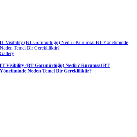
IT Visibility (BT Görünürlüğü) Nedir? Kurumsal BT Yönetiminde
Neden Temel Bir Gerekliliktir?
Gallery
IT Visibility (BT Görünürlüğü) Nedir? Kurumsal BT
Yönetiminde Neden Temel Bir Gerekliliktir?