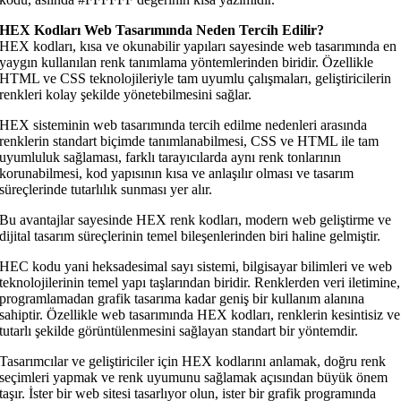
HEX Kodları Web Tasarımında Neden Tercih Edilir?
HEX kodları, kısa ve okunabilir yapıları sayesinde web tasarımında en
yaygın kullanılan renk tanımlama yöntemlerinden biridir. Özellikle
HTML ve CSS teknolojileriyle tam uyumlu çalışmaları, geliştiricilerin
renkleri kolay şekilde yönetebilmesini sağlar.
HEX sisteminin web tasarımında tercih edilme nedenleri arasında
renklerin standart biçimde tanımlanabilmesi, CSS ve HTML ile tam
uyumluluk sağlaması, farklı tarayıcılarda aynı renk tonlarının
korunabilmesi, kod yapısının kısa ve anlaşılır olması ve tasarım
süreçlerinde tutarlılık sunması yer alır.
Bu avantajlar sayesinde HEX renk kodları, modern web geliştirme ve
dijital tasarım süreçlerinin temel bileşenlerinden biri haline gelmiştir.
HEC kodu yani heksadesimal sayı sistemi, bilgisayar bilimleri ve web
teknolojilerinin temel yapı taşlarından biridir. Renklerden veri iletimine,
programlamadan grafik tasarıma kadar geniş bir kullanım alanına
sahiptir. Özellikle web tasarımında HEX kodları, renklerin kesintisiz ve
tutarlı şekilde görüntülenmesini sağlayan standart bir yöntemdir.
Tasarımcılar ve geliştiriciler için HEX kodlarını anlamak, doğru renk
seçimleri yapmak ve renk uyumunu sağlamak açısından büyük önem
taşır. İster bir web sitesi tasarlıyor olun, ister bir grafik programında