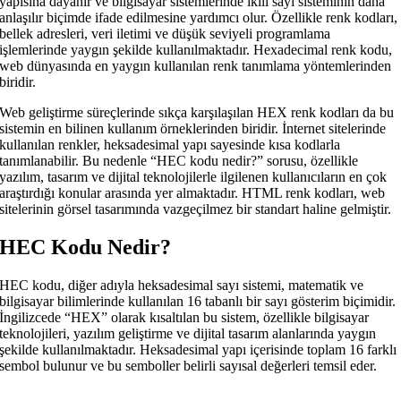
yapısına dayanır ve bilgisayar sistemlerinde ikili sayı sisteminin daha
anlaşılır biçimde ifade edilmesine yardımcı olur. Özellikle renk kodları,
bellek adresleri, veri iletimi ve düşük seviyeli programlama
işlemlerinde yaygın şekilde kullanılmaktadır. Hexadecimal renk kodu,
web dünyasında en yaygın kullanılan renk tanımlama yöntemlerinden
biridir.
Web geliştirme süreçlerinde sıkça karşılaşılan HEX renk kodları da bu
sistemin en bilinen kullanım örneklerinden biridir. İnternet sitelerinde
kullanılan renkler, heksadesimal yapı sayesinde kısa kodlarla
tanımlanabilir. Bu nedenle “HEC kodu nedir?” sorusu, özellikle
yazılım, tasarım ve dijital teknolojilerle ilgilenen kullanıcıların en çok
araştırdığı konular arasında yer almaktadır. HTML renk kodları, web
sitelerinin görsel tasarımında vazgeçilmez bir standart haline gelmiştir.
HEC Kodu Nedir?
HEC kodu, diğer adıyla heksadesimal sayı sistemi, matematik ve
bilgisayar bilimlerinde kullanılan 16 tabanlı bir sayı gösterim biçimidir.
İngilizcede “HEX” olarak kısaltılan bu sistem, özellikle bilgisayar
teknolojileri, yazılım geliştirme ve dijital tasarım alanlarında yaygın
şekilde kullanılmaktadır. Heksadesimal yapı içerisinde toplam 16 farklı
sembol bulunur ve bu semboller belirli sayısal değerleri temsil eder.