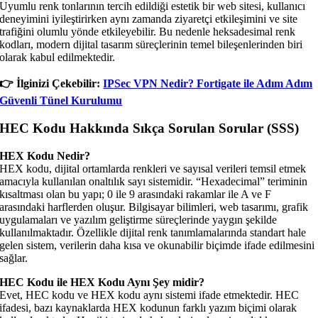
Uyumlu renk tonlarının tercih edildiği estetik bir web sitesi, kullanıcı
deneyimini iyileştirirken aynı zamanda ziyaretçi etkileşimini ve site
trafiğini olumlu yönde etkileyebilir. Bu nedenle heksadesimal renk
kodları, modern dijital tasarım süreçlerinin temel bileşenlerinden biri
olarak kabul edilmektedir.
👉️ İlginizi Çekebilir:
IPSec VPN Nedir? Fortigate ile Adım Adım
Güvenli Tünel Kurulumu
HEC Kodu Hakkında Sıkça Sorulan Sorular (SSS)
HEX Kodu Nedir?
HEX kodu, dijital ortamlarda renkleri ve sayısal verileri temsil etmek
amacıyla kullanılan onaltılık sayı sistemidir. “Hexadecimal” teriminin
kısaltması olan bu yapı; 0 ile 9 arasındaki rakamlar ile A ve F
arasındaki harflerden oluşur. Bilgisayar bilimleri, web tasarımı, grafik
uygulamaları ve yazılım geliştirme süreçlerinde yaygın şekilde
kullanılmaktadır. Özellikle dijital renk tanımlamalarında standart hale
gelen sistem, verilerin daha kısa ve okunabilir biçimde ifade edilmesini
sağlar.
HEC Kodu ile HEX Kodu Aynı Şey midir?
Evet, HEC kodu ve HEX kodu aynı sistemi ifade etmektedir. HEC
ifadesi, bazı kaynaklarda HEX kodunun farklı yazım biçimi olarak