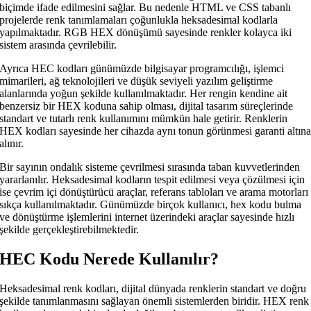
biçimde ifade edilmesini sağlar. Bu nedenle HTML ve CSS tabanlı
projelerde renk tanımlamaları çoğunlukla heksadesimal kodlarla
yapılmaktadır. RGB HEX dönüşümü sayesinde renkler kolayca iki
sistem arasında çevrilebilir.
Ayrıca HEC kodları günümüzde bilgisayar programcılığı, işlemci
mimarileri, ağ teknolojileri ve düşük seviyeli yazılım geliştirme
alanlarında yoğun şekilde kullanılmaktadır. Her rengin kendine ait
benzersiz bir HEX koduna sahip olması, dijital tasarım süreçlerinde
standart ve tutarlı renk kullanımını mümkün hale getirir. Renklerin
HEX kodları sayesinde her cihazda aynı tonun görünmesi garanti altın
alınır.
Bir sayının ondalık sisteme çevrilmesi sırasında taban kuvvetlerinden
yararlanılır. Heksadesimal kodların tespit edilmesi veya çözülmesi için
ise çevrim içi dönüştürücü araçlar, referans tabloları ve arama motorları
sıkça kullanılmaktadır. Günümüzde birçok kullanıcı, hex kodu bulma
ve dönüştürme işlemlerini internet üzerindeki araçlar sayesinde hızlı
şekilde gerçekleştirebilmektedir.
HEC Kodu Nerede Kullanılır?
Heksadesimal renk kodları, dijital dünyada renklerin standart ve doğru
şekilde tanımlanmasını sağlayan önemli sistemlerden biridir. HEX renk