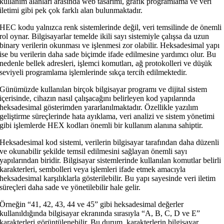
kullanım alanları arasında web tasarımı, grafik programlama ve veri
iletimi gibi pek çok farklı alan bulunmaktadır.
HEC kodu yalnızca renk sistemlerinde değil, veri temsilinde de önemli
rol oynar. Bilgisayarlar temelde ikili sayı sistemiyle çalışsa da uzun
binary verilerin okunması ve işlenmesi zor olabilir. Heksadesimal yapı
ise bu verilerin daha sade biçimde ifade edilmesine yardımcı olur. Bu
nedenle bellek adresleri, işlemci komutları, ağ protokolleri ve düşük
seviyeli programlama işlemlerinde sıkça tercih edilmektedir.
Günümüzde kullanılan birçok bilgisayar programı ve dijital sistem
içerisinde, cihazın nasıl çalışacağını belirleyen kod yapılarında
heksadesimal gösterimden yararlanılmaktadır. Özellikle yazılım
geliştirme süreçlerinde hata ayıklama, veri analizi ve sistem yönetimi
gibi işlemlerde HEX kodları önemli bir kullanım alanına sahiptir.
Heksadesimal kod sistemi, verilerin bilgisayar tarafından daha düzenli
ve okunabilir şekilde temsil edilmesini sağlayan önemli sayı
yapılarından biridir. Bilgisayar sistemlerinde kullanılan komutlar belirli
karakterleri, sembolleri veya işlemleri ifade etmek amacıyla
heksadesimal karşılıklarla gösterilebilir. Bu yapı sayesinde veri iletim
süreçleri daha sade ve yönetilebilir hale gelir.
Örneğin “41, 42, 43, 44 ve 45” gibi heksadesimal değerler
kullanıldığında bilgisayar ekranında sırasıyla “A, B, C, D ve E”
karakterleri görüntülenebilir. Bu durum, karakterlerin bilgisayar