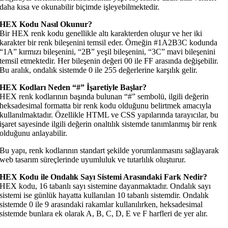
daha kısa ve okunabilir biçimde işleyebilmektedir.
HEX Kodu Nasıl Okunur?
Bir HEX renk kodu genellikle altı karakterden oluşur ve her iki
karakter bir renk bileşenini temsil eder. Örneğin #1A2B3C kodunda
“1A” kırmızı bileşenini, “2B” yeşil bileşenini, “3C” mavi bileşenini
temsil etmektedir. Her bileşenin değeri 00 ile FF arasında değişebilir.
Bu aralık, ondalık sistemde 0 ile 255 değerlerine karşılık gelir.
HEX Kodları Neden “#” İşaretiyle Başlar?
HEX renk kodlarının başında bulunan “#” sembolü, ilgili değerin
heksadesimal formatta bir renk kodu olduğunu belirtmek amacıyla
kullanılmaktadır. Özellikle HTML ve CSS yapılarında tarayıcılar, bu
işaret sayesinde ilgili değerin onaltılık sistemde tanımlanmış bir renk
olduğunu anlayabilir.
Bu yapı, renk kodlarının standart şekilde yorumlanmasını sağlayarak
web tasarım süreçlerinde uyumluluk ve tutarlılık oluşturur.
HEX Kodu ile Ondalık Sayı Sistemi Arasındaki Fark Nedir?
HEX kodu, 16 tabanlı sayı sistemine dayanmaktadır. Ondalık sayı
sistemi ise günlük hayatta kullanılan 10 tabanlı sistemdir. Ondalık
sistemde 0 ile 9 arasındaki rakamlar kullanılırken, heksadesimal
sistemde bunlara ek olarak A, B, C, D, E ve F harfleri de yer alır.