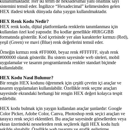
kullanılmaktadır. Her iki terim de heksadesimal yani onaltılık sayı
sistemini temsil eder. İngilizce “Hexadecimal” kelimesinden gelen
HEX ifadesi teknik dünyada daha yaygın kullanılmaktadır.
HEX Renk Kodu Nedir?
HEX renk kodu, dijital platformlarda renklerin tanımlanması için
kullanılan özel kod yapısıdır. Bu kodlar genellikle #RRGGBB
formatında gösterilir. Kod içerisinde yer alan karakterler kırmızı (Red),
yeşil (Green) ve mavi (Blue) renk değerlerini temsil eder.
Örneğin kırmızı renk #FF0000, beyaz renk #FFFFFF, siyah renk
#000000 olarak gösterilir. Bu sistem sayesinde web siteleri, mobil
uygulamalar ve tasarım programlarında renkler standart biçimde
kullanılabilir.
HEX Kodu Nasıl Bulunur?
Bir rengin HEX kodunu öğrenmek için çeşitli çevrim içi araçlar ve
tasarım uygulamaları kullanılabilir. Özellikle renk seçme araçları
sayesinde ekrandaki herhangi bir rengin HEX değeri kolayca tespit
edilebilir.
HEX kodu bulmak için yaygın kullanılan araçlar şunlardır: Google
Color Picker, Adobe Color, Canva, Photoshop renk seçici araçları ve
tarayıcı renk seçici eklentileri. Bu araçlar sayesinde görsellerden veya
ekran üzerindeki nesnelerden renk seçilerek ilgili HEX kodu hızlı
şekilde alınabilir. Özellikle web tasarımı ve grafik geliştirme