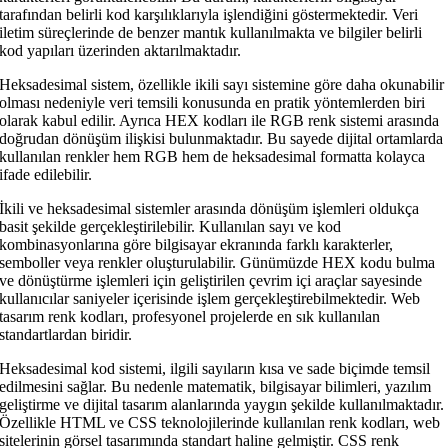
tarafından belirli kod karşılıklarıyla işlendiğini göstermektedir. Veri
iletim süreçlerinde de benzer mantık kullanılmakta ve bilgiler belirli
kod yapıları üzerinden aktarılmaktadır.
Heksadesimal sistem, özellikle ikili sayı sistemine göre daha okunabilir
olması nedeniyle veri temsili konusunda en pratik yöntemlerden biri
olarak kabul edilir. Ayrıca HEX kodları ile RGB renk sistemi arasında
doğrudan dönüşüm ilişkisi bulunmaktadır. Bu sayede dijital ortamlarda
kullanılan renkler hem RGB hem de heksadesimal formatta kolayca
ifade edilebilir.
İkili ve heksadesimal sistemler arasında dönüşüm işlemleri oldukça
basit şekilde gerçekleştirilebilir. Kullanılan sayı ve kod
kombinasyonlarına göre bilgisayar ekranında farklı karakterler,
semboller veya renkler oluşturulabilir. Günümüzde HEX kodu bulma
ve dönüştürme işlemleri için geliştirilen çevrim içi araçlar sayesinde
kullanıcılar saniyeler içerisinde işlem gerçekleştirebilmektedir. Web
tasarım renk kodları, profesyonel projelerde en sık kullanılan
standartlardan biridir.
Heksadesimal kod sistemi, ilgili sayıların kısa ve sade biçimde temsil
edilmesini sağlar. Bu nedenle matematik, bilgisayar bilimleri, yazılım
geliştirme ve dijital tasarım alanlarında yaygın şekilde kullanılmaktadır.
Özellikle HTML ve CSS teknolojilerinde kullanılan renk kodları, web
sitelerinin görsel tasarımında standart haline gelmiştir. CSS renk