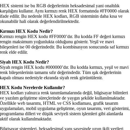
HEX sistemi ise bu RGB değerlerinin heksadesimal yani onaltılık
karşılığını kullanır. Aynı kırmızı renk HEX formatında #FF0000 olarak
ifade edilir. Bu nedenle HEX kodları, RGB sisteminin daha kısa ve
okunabilir hali olarak değerlendirilmektedir.
Kırmızı HEX Kodu Nedir?
Kırmızı rengin HEX kodu #FF0000’dır. Bu kodda FF değeri kırmızı
rengin maksimum yoğunlukta olduğunu gösterir. Yeşil ve mavi
bileşenleri ise 00 değerindedir. Bu kombinasyon sonucunda saf kırmızı
renk elde edilir.
Siyah HEX Kodu Nedir?
Siyah rengin HEX kodu #000000’dır. Bu kodda kırmızı, yeşil ve mavi
renk bileşenlerinin tamamı sıfır değerindedir. Tüm ışık değerlerinin
kapalı olması nedeniyle ekranda siyah renk görüntülenir.
HEX Kodu Nerelerde Kullanılır?
HEX kodları yalnızca renk tanımlamalarında değil, bilgisayar bilimleri
ve yazılım geliştirme süreçlerinde de yaygın şekilde kullanılmaktadır.
Özellikle web tasarımı, HTML ve CSS kodlaması, grafik tasarım
uygulamaları, mobil uygulama geliştirme, oyun tasarımı, veri gösterimi,
programlama dilleri ve düşük seviyeli sistem işlemleri gibi alanlarda
aktif olarak kullanılmaktadır.
Bilgisayar sistemleri, heksadesimal yapı sayesinde uzun ikili verileri