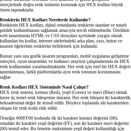
süreçlerinde doğru renk tonlarını korumak için HEX kodları büyük
önem taşımaktadır.
Renklerin HEX Kodları Nerelerde Kullanılır?
Renklerin HEX kodları, dijital ortamlarda renklerin standart ve tutarlı
şekilde kullanılmasını sağlamak amacıyla tercih edilmektedir. Özellikle
web tasarımında HTML ve CSS dosyaları içerisinde yaygın olarak
kullanılan bu kodlar, internet sitelerindeki arka plan, yazı, buton ve
tasarım öğelerinin renklerini belirlemek için kullanılır.
Bunun yanı sıra grafik tasarım programları, mobil uygulama geliştirme
süreçleri, oyun tasarımları ve kullanıcı arayüzü çalışmalarında da HEX
renk kodlarından yararlanılmaktadır. Her renk için özel bir HEX değeri
tanımlanması, farklı platformlarda aynı renk tonunun korunmasını
sağlar.
Renk Kodları HEX Sisteminde Nasıl Çalışır?
HEX renk sistemi, kırmızı (Red), yeşil (Green) ve mavi (Blue) olmak
üzere üç temel renk bileşenine dayanır. Her renk bileşeni iki karakterlik
heksadesimal değer ile temsil edilir. Böylece toplamda altı karakterden
oluşan bir renk kodu elde edilir.
Örneğin #00FF00 kodunda ilk iki karakter kırmızı değerini (00),
ortadaki iki karakter yeşil değerini (FF), son iki karakter mavi değerini
(00) temsil eder. Bu örnekte maksimum yeşil değeri kullanıldığı için