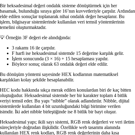
Bir heksadesimal değeri ondalık sisteme dönüştürmek için her
basamak, bulunduğu sıraya göre 16’nın kuvvetleriyle çarpılır. Ardında
elde edilen sonuçlar toplanarak nihai ondalık değer hesaplanır. Bu
işlem, bilgisayar sistemlerinde kullanılan veri temsil yöntemlerinin
temelini oluşturmaktadır.
💡 Örneğin 3F değeri ele alındığında:
3 rakamı 16 ile çarpılır.
F harfi ise heksadesimal sistemde 15 değerine karşılık gelir.
İşlem sonucunda (3 × 16) + 15 hesaplaması yapılır.
Böylece sonuç olarak 63 ondalık değeri elde edilir.
Bu dönüşüm yöntemi sayesinde HEX kodlarının matematiksel
karşılıkları kolay şekilde hesaplanabilir.
HEC kodu hakkında sıkça merak edilen konulardan biri de kaç bitten
oluştuğudur. Heksadesimal sistemde her bir karakter toplam 4 bitlik
veriyi temsil eder. Bu yapı “nibble” olarak adlandırılır. Nibble, dijital
sistemlerde kullanılan 4 bit uzunluğundaki bilgi birimine verilen
isimdir. İki adet nibble birleştiğinde ise 8 bitlik bir bayt oluşur.
Heksadesimal yapı; ikili sayı sistemi, RGB renk değerleri ve veri iletim
süreçleriyle doğrudan ilişkilidir. Özellikle web tasarımı alanında
kullanılan HEX renk kodları, RGB renk değerlerinin daha kısa