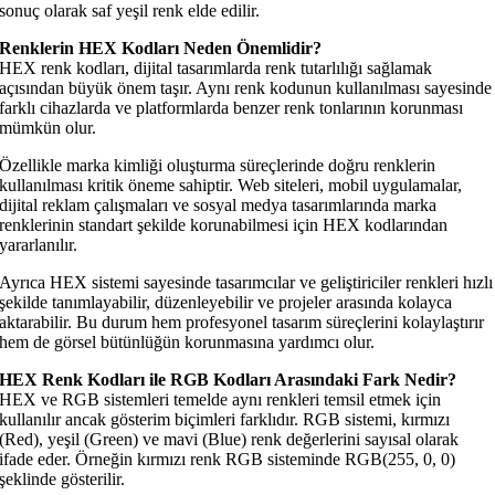
sonuç olarak saf yeşil renk elde edilir.
Renklerin HEX Kodları Neden Önemlidir?
HEX renk kodları, dijital tasarımlarda renk tutarlılığı sağlamak
açısından büyük önem taşır. Aynı renk kodunun kullanılması sayesinde
farklı cihazlarda ve platformlarda benzer renk tonlarının korunması
mümkün olur.
Özellikle marka kimliği oluşturma süreçlerinde doğru renklerin
kullanılması kritik öneme sahiptir. Web siteleri, mobil uygulamalar,
dijital reklam çalışmaları ve sosyal medya tasarımlarında marka
renklerinin standart şekilde korunabilmesi için HEX kodlarından
yararlanılır.
Ayrıca HEX sistemi sayesinde tasarımcılar ve geliştiriciler renkleri hızlı
şekilde tanımlayabilir, düzenleyebilir ve projeler arasında kolayca
aktarabilir. Bu durum hem profesyonel tasarım süreçlerini kolaylaştırır
hem de görsel bütünlüğün korunmasına yardımcı olur.
HEX Renk Kodları ile RGB Kodları Arasındaki Fark Nedir?
HEX ve RGB sistemleri temelde aynı renkleri temsil etmek için
kullanılır ancak gösterim biçimleri farklıdır. RGB sistemi, kırmızı
(Red), yeşil (Green) ve mavi (Blue) renk değerlerini sayısal olarak
ifade eder. Örneğin kırmızı renk RGB sisteminde RGB(255, 0, 0)
şeklinde gösterilir.