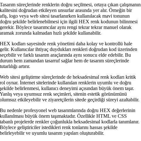
Tasarım süreçlerinde renklerin doğru seçilmesi, ortaya çıkan çalışmanın
kalitesini doğrudan etkileyen unsurlar arasında yer alır. Örneğin bir
afiş, logo veya web sitesi tasarlanırken kullanılacak mavi tonunun
doğru şekilde belirlenebilmesi için ilgili HEX renk kodunun bilinmesi
gerekir. Böylece tasarımcılar aynı rengi tekrar tekrar manuel olarak
aramak zorunda kalmadan hızlı şekilde kullanabilir.
HEX kodları sayesinde renk yönetimi daha kolay ve kontrollü hale
gelir. Kullanıcılar ihtiyaç duydukları renkleri doğrudan kod üzerinden
seçebilir ve farklı tasarım araçlarında aynı sonucu elde edebilir. Bu
durum hem zamandan tasarruf sağlar hem de tasarım süreçlerinde
tutarlılığı artırır.
Web sitesi geliştirme süreçlerinde de heksadesimal renk kodları kritik
rol oynar. İnternet sitelerinde kullanılan renklerin uyumlu ve doğru
şekilde belirlenmesi, kullanıcı deneyimi açısından büyük önem taşır.
Yanlış veya uyumsuz renk seçimleri, sitenin estetik görünümünü
olumsuz etkileyebilir ve ziyaretçilerin sitede geçirdiği süreyi azaltabilir.
Bu nedenle profesyonel web tasarımlarında doğru HEX değerlerinin
kullanılması büyük önem taşımaktadır. Özellikle HTML ve CSS
tabanlı projelerde renkler çoğunlukla heksadesimal kodlarla tanımlanır.
Böylece geliştiriciler istedikleri renk tonlarını hassas şekilde
belirleyebilir ve uyumlu tasarım yapıları oluşturabilir.