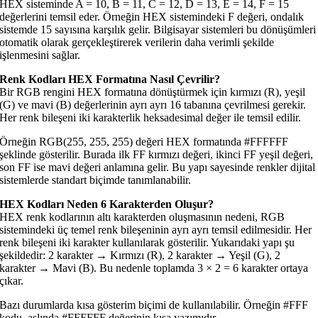
HEX sisteminde A = 10, B = 11, C = 12, D = 13, E = 14, F = 15
değerlerini temsil eder. Örneğin HEX sistemindeki F değeri, ondalık
sistemde 15 sayısına karşılık gelir. Bilgisayar sistemleri bu dönüşümleri
otomatik olarak gerçekleştirerek verilerin daha verimli şekilde
işlenmesini sağlar.
Renk Kodları HEX Formatına Nasıl Çevrilir?
Bir RGB rengini HEX formatına dönüştürmek için kırmızı (R), yeşil
(G) ve mavi (B) değerlerinin ayrı ayrı 16 tabanına çevrilmesi gerekir.
Her renk bileşeni iki karakterlik heksadesimal değer ile temsil edilir.
Örneğin RGB(255, 255, 255) değeri HEX formatında #FFFFFF
şeklinde gösterilir. Burada ilk FF kırmızı değeri, ikinci FF yeşil değeri,
son FF ise mavi değeri anlamına gelir. Bu yapı sayesinde renkler dijital
sistemlerde standart biçimde tanımlanabilir.
HEX Kodları Neden 6 Karakterden Oluşur?
HEX renk kodlarının altı karakterden oluşmasının nedeni, RGB
sistemindeki üç temel renk bileşeninin ayrı ayrı temsil edilmesidir. Her
renk bileşeni iki karakter kullanılarak gösterilir. Yukarıdaki yapı şu
şekildedir: 2 karakter → Kırmızı (R), 2 karakter → Yeşil (G), 2
karakter → Mavi (B). Bu nedenle toplamda 3 × 2 = 6 karakter ortaya
çıkar.
Bazı durumlarda kısa gösterim biçimi de kullanılabilir. Örneğin #FFF
kodu, aslında #FFFFFF değerinin kısa yazımıdır.