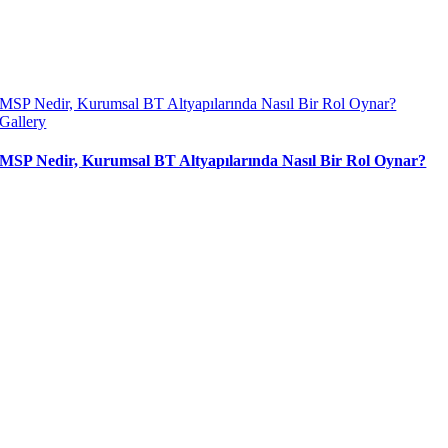
MSP Nedir, Kurumsal BT Altyapılarında Nasıl Bir Rol Oynar?
Gallery
MSP Nedir, Kurumsal BT Altyapılarında Nasıl Bir Rol Oynar?