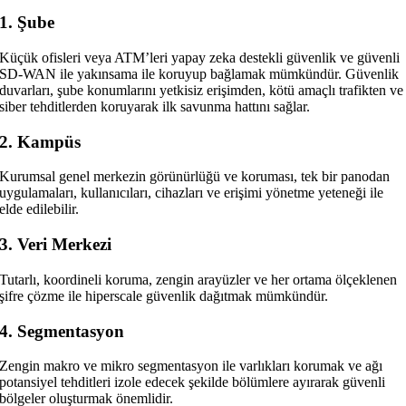
1. Şube
Küçük ofisleri veya ATM’leri yapay zeka destekli güvenlik ve güvenli
SD-WAN ile yakınsama ile koruyup bağlamak mümkündür. Güvenlik
duvarları, şube konumlarını yetkisiz erişimden, kötü amaçlı trafikten ve
siber tehditlerden koruyarak ilk savunma hattını sağlar.
2. Kampüs
Kurumsal genel merkezin görünürlüğü ve koruması, tek bir panodan
uygulamaları, kullanıcıları, cihazları ve erişimi yönetme yeteneği ile
elde edilebilir.
3. Veri Merkezi
Tutarlı, koordineli koruma, zengin arayüzler ve her ortama ölçeklenen
şifre çözme ile hiperscale güvenlik dağıtmak mümkündür.
4. Segmentasyon
Zengin makro ve mikro segmentasyon ile varlıkları korumak ve ağı
potansiyel tehditleri izole edecek şekilde bölümlere ayırarak güvenli
bölgeler oluşturmak önemlidir.