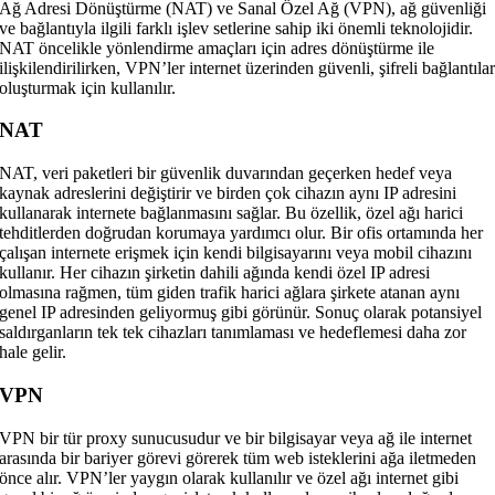
Ağ Adresi Dönüştürme (NAT) ve Sanal Özel Ağ (VPN), ağ güvenliği
ve bağlantıyla ilgili farklı işlev setlerine sahip iki önemli teknolojidir.
NAT öncelikle yönlendirme amaçları için adres dönüştürme ile
ilişkilendirilirken, VPN’ler internet üzerinden güvenli, şifreli bağlantıla
oluşturmak için kullanılır.
NAT
NAT, veri paketleri bir güvenlik duvarından geçerken hedef veya
kaynak adreslerini değiştirir ve birden çok cihazın aynı IP adresini
kullanarak internete bağlanmasını sağlar. Bu özellik, özel ağı harici
tehditlerden doğrudan korumaya yardımcı olur. Bir ofis ortamında her
çalışan internete erişmek için kendi bilgisayarını veya mobil cihazını
kullanır. Her cihazın şirketin dahili ağında kendi özel IP adresi
olmasına rağmen, tüm giden trafik harici ağlara şirkete atanan aynı
genel IP adresinden geliyormuş gibi görünür. Sonuç olarak potansiyel
saldırganların tek tek cihazları tanımlaması ve hedeflemesi daha zor
hale gelir.
VPN
VPN bir tür proxy sunucusudur ve bir bilgisayar veya ağ ile internet
arasında bir bariyer görevi görerek tüm web isteklerini ağa iletmeden
önce alır. VPN’ler yaygın olarak kullanılır ve özel ağı internet gibi