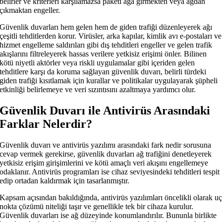
belirler ve kriterleri karşılamazsa paketi ağa girmekten veya ağdan
çıkmaktan engeller.
Güvenlik duvarları hem gelen hem de giden trafiği düzenleyerek ağı
çeşitli tehditlerden korur. Virüsler, arka kapılar, kimlik avı e-postaları ve
hizmet engelleme saldırıları gibi dış tehditleri engeller ve gelen trafik
akışlarını filtreleyerek hassas verilere yetkisiz erişimi önler. Bilinen
kötü niyetli aktörler veya riskli uygulamalar gibi içeriden gelen
tehditlere karşı da koruma sağlayan güvenlik duvarı, belirli türdeki
giden trafiği kısıtlamak için kurallar ve politikalar uygulayarak şüpheli
etkinliği belirlemeye ve veri sızıntısını azaltmaya yardımcı olur.
Güvenlik Duvarı ile Antivirüs Arasındaki
Farklar Nelerdir?
Güvenlik duvarı ve antivirüs yazılımı arasındaki fark nedir sorusuna
cevap vermek gerekirse, güvenlik duvarları ağ trafiğini denetleyerek
yetkisiz erişim girişimlerini ve kötü amaçlı veri akışını engellemeye
odaklanır. Antivirüs programları ise cihaz seviyesindeki tehditleri tespit
edip ortadan kaldırmak için tasarlanmıştır.
Kapsam açısından bakıldığında, antivirüs yazılımları öncelikli olarak u
nokta çözümü niteliği taşır ve genellikle tek bir cihaza kurulur.
Güvenlik duvarları ise ağ düzeyinde konumlandırılır. Bununla birlikte