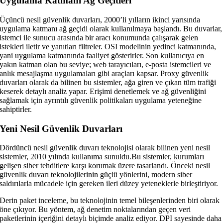
Uygulama Katmanı Ağ Geçitleri
Üçüncü nesil güvenlik duvarları, 2000’li yılların ikinci yarısında
uygulama katmanı ağ geçidi olarak kullanılmaya başlandı. Bu duvarlar,
istemci ile sunucu arasında bir aracı konumunda çalışarak gelen
istekleri iletir ve yanıtları filtreler. OSI modelinin yedinci katmanında,
yani uygulama katmanında faaliyet gösterirler. Son kullanıcıya en
yakın katman olan bu seviye; web tarayıcıları, e-posta istemcileri ve
anlık mesajlaşma uygulamaları gibi araçları kapsar. Proxy güvenlik
duvarları olarak da bilinen bu sistemler, ağa giren ve çıkan tüm trafiği
keserek detaylı analiz yapar. Erişimi denetlemek ve ağ güvenliğini
sağlamak için ayrıntılı güvenlik politikaları uygulama yeteneğine
sahiptirler.
Yeni Nesil Güvenlik Duvarları
Dördüncü nesil güvenlik duvarı teknolojisi olarak bilinen yeni nesil
sistemler, 2010 yılında kullanıma sunuldu.Bu sistemler, kurumları
gelişen siber tehditlere karşı korumak üzere tasarlandı. Önceki nesil
güvenlik duvarı teknolojilerinin güçlü yönlerini, modern siber
saldırılarla mücadele için gereken ileri düzey yeteneklerle birleştiriyor.
Derin paket inceleme, bu teknolojinin temel bileşenlerinden biri olarak
öne çıkıyor. Bu yöntem, ağ denetim noktalarından geçen veri
paketlerinin içeriğini detaylı biçimde analiz ediyor. DPI sayesinde daha