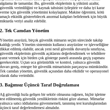
algılama ile tamamlar. Bu, güvenlik ekiplerinin iş yükünü azaltır,
güvenlik verimliliğini ve kaynak tahsisini iyileştirir ve daha iyi karar
verme için güvenlik yönetimini kolaylaştırır. Makine öğrenimi, kötü
amaçlı etkinlik gösterebilecek anormal kalıpları belirlemek için büyük
miktarda veriyi analiz edebilir.
2. Tek Camdan Yönetim
Yönetim arayüzü, birçok güvenlik mimarın seçim sürecinde takılıp
kaldığı yerdir. Yönetim sisteminin kullanıcı arayüzüne ve işlevselliğine
dikkat edilmiş olabilir, ancak yeni nesil güvenlik duvarıyla sınırlıysa,
güvenlik ekiplerinin güvenlik açıklarını değerlendirmek ve tehditlere
yanıt vermek için birden çok gösterge paneli arasında geçiş yapması
gerekecektir. Uçtan uca görünürlük ve kontrol, yalnızca güvenlik
duvarı geniş, entegre bir güvenlik mimarisinin parçasıysa mümkündür.
Tek camdan yönetim, güvenlik açısından daha etkilidir ve operasyonel
olarak daha verimlidir.
3. Bağımsız Üçüncü Taraf Doğrulaması
Ağ güvenliği hızla gelişen bir sektör olmasına rağmen, hiçbir işletme
test edilmemiş güvenlik yeniliklerinin riskini göze alamaz. Mimarlar
yalnızca satıcı iddialarına güvenmemeli, tanınmış test kuruluşlarından
üçüncü taraf değerlendirmesi almalıdır.