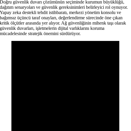
Doğru güvenlik duvarı çözümünün seçiminde kurumun büyüklüğü,
dağıtım senaryoları ve güvenlik gereksinimleri belirleyici rol oynuyor.
Yapay zeka destekli tehdit istihbaratı, merkezi yönetim konsolu ve
bağımsız üçüncü taraf onayları, değerlendirme sürecinde öne çıkan
kritik ölçütler arasında yer alıyor. Ağ güvenliğinin mihenk taşı olarak
güvenlik duvarları, işletmelerin dijital varlıklarını koruma
mücadelesinde stratejik önemini sürdürüyor.