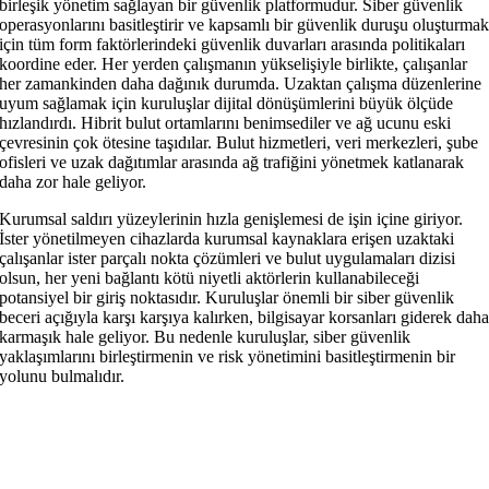
birleşik yönetim sağlayan bir güvenlik platformudur. Siber güvenlik
operasyonlarını basitleştirir ve kapsamlı bir güvenlik duruşu oluşturma
için tüm form faktörlerindeki güvenlik duvarları arasında politikaları
koordine eder. Her yerden çalışmanın yükselişiyle birlikte, çalışanlar
her zamankinden daha dağınık durumda. Uzaktan çalışma düzenlerine
uyum sağlamak için kuruluşlar dijital dönüşümlerini büyük ölçüde
hızlandırdı. Hibrit bulut ortamlarını benimsediler ve ağ ucunu eski
çevresinin çok ötesine taşıdılar. Bulut hizmetleri, veri merkezleri, şube
ofisleri ve uzak dağıtımlar arasında ağ trafiğini yönetmek katlanarak
daha zor hale geliyor.
Kurumsal saldırı yüzeylerinin hızla genişlemesi de işin içine giriyor.
İster yönetilmeyen cihazlarda kurumsal kaynaklara erişen uzaktaki
çalışanlar ister parçalı nokta çözümleri ve bulut uygulamaları dizisi
olsun, her yeni bağlantı kötü niyetli aktörlerin kullanabileceği
potansiyel bir giriş noktasıdır. Kuruluşlar önemli bir siber güvenlik
beceri açığıyla karşı karşıya kalırken, bilgisayar korsanları giderek dah
karmaşık hale geliyor. Bu nedenle kuruluşlar, siber güvenlik
yaklaşımlarını birleştirmenin ve risk yönetimini basitleştirmenin bir
yolunu bulmalıdır.