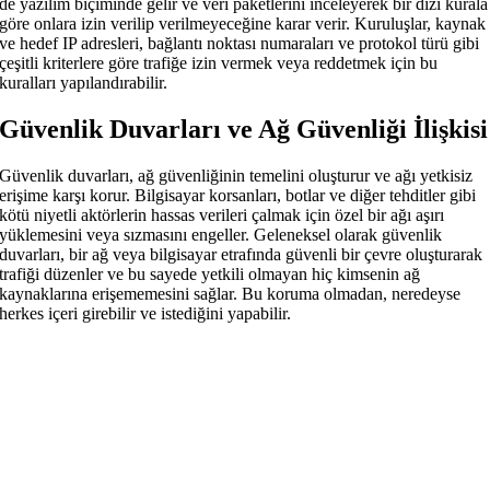
de yazılım biçiminde gelir ve veri paketlerini inceleyerek bir dizi kurala
göre onlara izin verilip verilmeyeceğine karar verir. Kuruluşlar, kaynak
ve hedef IP adresleri, bağlantı noktası numaraları ve protokol türü gibi
çeşitli kriterlere göre trafiğe izin vermek veya reddetmek için bu
kuralları yapılandırabilir.
Güvenlik Duvarları ve Ağ Güvenliği İlişkisi
Güvenlik duvarları, ağ güvenliğinin temelini oluşturur ve ağı yetkisiz
erişime karşı korur. Bilgisayar korsanları, botlar ve diğer tehditler gibi
kötü niyetli aktörlerin hassas verileri çalmak için özel bir ağı aşırı
yüklemesini veya sızmasını engeller. Geleneksel olarak güvenlik
duvarları, bir ağ veya bilgisayar etrafında güvenli bir çevre oluşturarak
trafiği düzenler ve bu sayede yetkili olmayan hiç kimsenin ağ
kaynaklarına erişememesini sağlar. Bu koruma olmadan, neredeyse
herkes içeri girebilir ve istediğini yapabilir.