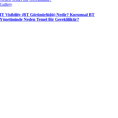
Gallery
IT Visibility (BT Görünürlüğü) Nedir? Kurumsal BT
Yönetiminde Neden Temel Bir Gerekliliktir?