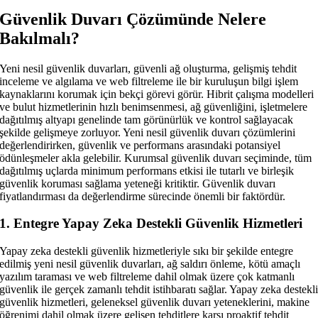
Güvenlik Duvarı Çözümünde Nelere
Bakılmalı?
Yeni nesil güvenlik duvarları, güvenli ağ oluşturma, gelişmiş tehdit
inceleme ve algılama ve web filtreleme ile bir kuruluşun bilgi işlem
kaynaklarını korumak için bekçi görevi görür. Hibrit çalışma modelleri
ve bulut hizmetlerinin hızlı benimsenmesi, ağ güvenliğini, işletmelere
dağıtılmış altyapı genelinde tam görünürlük ve kontrol sağlayacak
şekilde gelişmeye zorluyor. Yeni nesil güvenlik duvarı çözümlerini
değerlendirirken, güvenlik ve performans arasındaki potansiyel
ödünleşmeler akla gelebilir. Kurumsal güvenlik duvarı seçiminde, tüm
dağıtılmış uçlarda minimum performans etkisi ile tutarlı ve birleşik
güvenlik koruması sağlama yeteneği kritiktir. Güvenlik duvarı
fiyatlandırması da değerlendirme sürecinde önemli bir faktördür.
1. Entegre Yapay Zeka Destekli Güvenlik Hizmetleri
Yapay zeka destekli güvenlik hizmetleriyle sıkı bir şekilde entegre
edilmiş yeni nesil güvenlik duvarları, ağ saldırı önleme, kötü amaçlı
yazılım taraması ve web filtreleme dahil olmak üzere çok katmanlı
güvenlik ile gerçek zamanlı tehdit istihbaratı sağlar. Yapay zeka destekl
güvenlik hizmetleri, geleneksel güvenlik duvarı yeteneklerini, makine
öğrenimi dahil olmak üzere gelişen tehditlere karşı proaktif tehdit