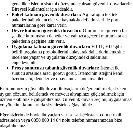
genellikle işletim sistemi düzeyinde çalışan güvenlik duvarlarıdır.
Bireysel kullanıcılar için idealdir.
Paket katmanı güvenlik duvarları:
Ağ trafiğini tek tek
paketler halinde inceler ve kaynak-hedef adresleri ile port
numaralarına göre karar verir.
Devre katmanı güvenlik duvarları:
Oturumların güvenli bir
şekilde kurulmasını denetler ve yalnızca geçerli oturumlara ait
paketlerin geçişine izin verir.
Uygulama katmanı güvenlik duvarları:
HTTP, FTP gibi
belirli uygulama protokollerini anlayarak daha derinlemesine
inceleme yapar ve uygulama düzeyindeki saldırıları
engelleyebilir.
Proxy sunucusu tabanlı güvenlik duvarları:
İstemci ile
sunucu arasında aracı görevi görür. İstemcinin isteğini kendi
üzerine alır, denetler ve onaylanırsa sunucuya iletir.
Kurumunuzun güvenlik duvarı ihtiyaçlarını değerlendirmek, size en
uygun çözümü belirlemek ve mevcut altyapınızı güçlendirmek için
uzman ekibimizle çalışabilirsiniz. Güvenlik duvarı seçimi, uygulanması
ve yönetimi konularında size destek sağlayabiliriz.
Eğer sizlerin de böyle ihtiyaçları var ise satis@itstack.com.tr mail
adresinden veya 0850 800 14 84 nolu telefon numaramızdan bize
ulaşabilirsiniz.