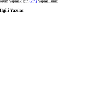
orum Yapmak İçin
Giriş
Yapmalısınız
İlgili Yazılar