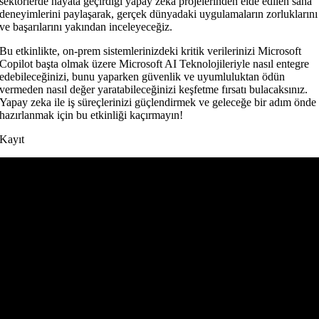
sektörlerde hayata geçirdiği yapay zeka projelerinden elde edilen saha
deneyimlerini paylaşarak, gerçek dünyadaki uygulamaların zorluklarını
ve başarılarını yakından inceleyeceğiz.
Bu etkinlikte, on-prem sistemlerinizdeki kritik verilerinizi Microsoft
Copilot başta olmak üzere Microsoft AI Teknolojileriyle nasıl entegre
edebileceğinizi, bunu yaparken güvenlik ve uyumluluktan ödün
vermeden nasıl değer yaratabileceğinizi keşfetme fırsatı bulacaksınız.
Yapay zeka ile iş süreçlerinizi güçlendirmek ve geleceğe bir adım önde
hazırlanmak için bu etkinliği kaçırmayın!
Kayıt