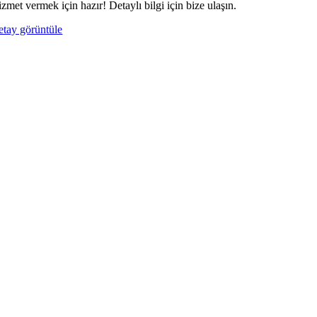
izmet vermek için hazır! Detaylı bilgi için bize ulaşın.
etay görüntüle