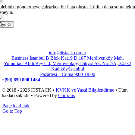
×
alebinizi göndermeye çalışırken bir hata oluştu. Lütfen daha sonra tekra
eneyin.
×
Üye Ol
info@itstack.com.tr
Business İstanbul B Blok Kat19 D:187 Merdivenköy Mah.
Yumurtacı Abdi Bey Cd, Merdivenköy, Dikyol Sk. No:2/A, 34732
Kadıköy/İstanbul
Pazartesi – Cuma 9:00-18:00
+(90) 850 800 1484
© 2018 - 2026 ITSTACK •
KVKK ve Yasal Bilgilendirme
• Tüm
hakları saklıdır • Powered by
Corrplus
Page load link
Go to Top