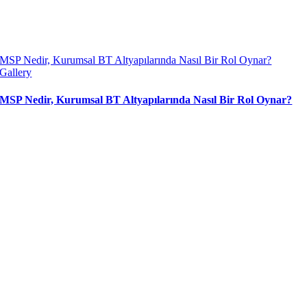
MSP Nedir, Kurumsal BT Altyapılarında Nasıl Bir Rol Oynar?
Gallery
MSP Nedir, Kurumsal BT Altyapılarında Nasıl Bir Rol Oynar?