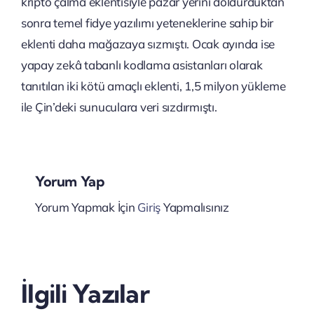
kripto çalma eklentisiyle pazar yerini doldurduktan
sonra temel fidye yazılımı yeteneklerine sahip bir
eklenti daha mağazaya sızmıştı. Ocak ayında ise
yapay zekâ tabanlı kodlama asistanları olarak
tanıtılan iki kötü amaçlı eklenti, 1,5 milyon yükleme
ile Çin’deki sunuculara veri sızdırmıştı.
Yorum Yap
Yorum Yapmak İçin
Giriş
Yapmalısınız
Microsoft,
Satya
SharePoint
Nadella’d
İlgili Yazılar
Server
Şirketlere