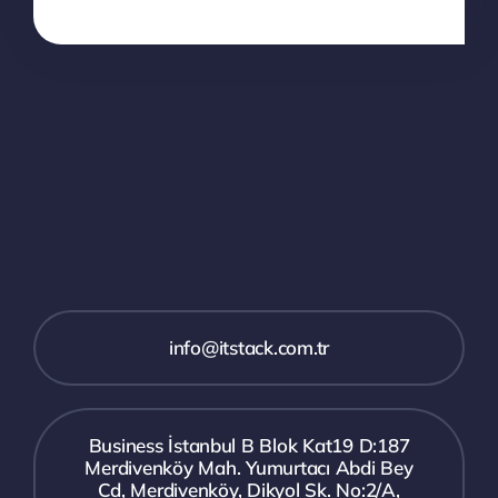
info@itstack.com.tr
Business İstanbul B Blok Kat19 D:187
Merdivenköy Mah. Yumurtacı Abdi Bey
Cd, Merdivenköy, Dikyol Sk. No:2/A,