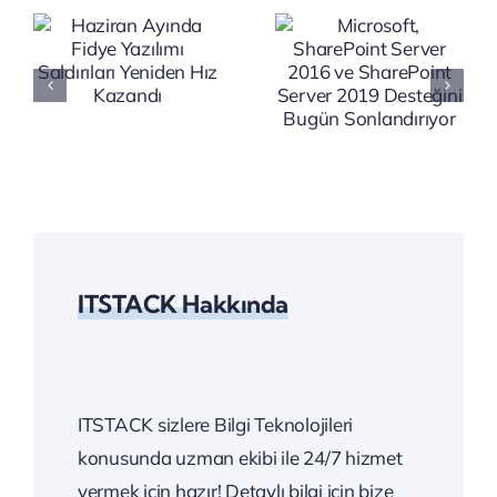
2016 ve
Yapay
SharePoint
Zekâ
ı
Server
Uyarısı:
2019
Ticari
Desteğini
Sırlarınızı
Bugün
Koruyun
Sonlandırıyor
ITSTACK Hakkında
ITSTACK sizlere Bilgi Teknolojileri
konusunda uzman ekibi ile 24/7 hizmet
vermek için hazır! Detaylı bilgi için bize