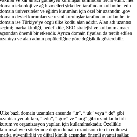
vakıflar ve kâr amacı gütmeyen kuruluşlar tarafından tercih edilir. .net
domain teknoloji ve ağ hizmetleri şirketleri tarafından kullanılır. .edu
domain üniversiteler ve eğitim kurumları için özel bir uzantıdır. .gov
domain devlet kurumları ve resmi kuruluşlar tarafından kullanılır. .tr
domain ise Türkiye’ye özgü ülke kodlu alan adıdır. Alan adı uzantısı
seçimi; marka kimliği, hedef kitle, SEO stratejisi ve kullanım amacı
açısından önemli bir etkendir. Ayrıca domain fiyatları da tercih edilen
uzantıya ve alan adının popülerliğine göre değişiklik gösterebilir.
Ülke bazlı domain uzantıları arasında “.tr”, “.uk” veya “.de” gibi
uzantılar yer alırken; “.edu”, “.gov” ve “.org” gibi uzantılar belirli
kurum ve organizasyon yapıları için kullanılmaktadır. Özellikle
kurumsal web sitelerinde doğru domain uzantısının tercih edilmesi
marka güvenilirliği ve dijital kimlik açısından önemli avantaj sağlar.