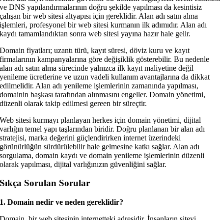
ve DNS yapılandırmalarının doğru şekilde yapılması da kesintisiz
çalışan bir web sitesi altyapısı için gereklidir. Alan adı satın alma
işlemleri, profesyonel bir web sitesi kurmanın ilk adımıdır. Alan adı
kaydı tamamlandıktan sonra web sitesi yayına hazır hale gelir.
Domain fiyatları; uzantı türü, kayıt süresi, döviz kuru ve kayıt
firmalarının kampanyalarına göre değişiklik gösterebilir. Bu nedenle
alan adı satın alma sürecinde yalnızca ilk kayıt maliyetine değil
yenileme ücretlerine ve uzun vadeli kullanım avantajlarına da dikkat
edilmelidir. Alan adı yenileme işlemlerinin zamanında yapılması,
domainin başkası tarafından alınmasını engeller. Domain yönetimi,
düzenli olarak takip edilmesi gereen bir süreçtir.
Web sitesi kurmayı planlayan herkes için domain yönetimi, dijital
varlığın temel yapı taşlarından biridir. Doğru planlanan bir alan adı
stratejisi, marka değerini güçlendirirken internet üzerindeki
görünürlüğün sürdürülebilir hale gelmesine katkı sağlar. Alan adı
sorgulama, domain kaydı ve domain yenileme işlemlerinin düzenli
olarak yapılması, dijital varlığınızın güvenliğini sağlar.
Sıkça Sorulan Sorular
1. Domain nedir ve neden gereklidir?
Domain, bir web sitesinin internetteki adresidir. İnsanların siteyi