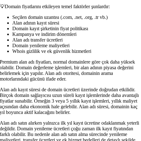
💡Domain fiyatlarını etkileyen temel faktörler şunlardır:
Seçilen domain uzantısı (.com, .net, .org, .tr vb.)
Alan adının kayıt süresi
Domain kayıt şirketinin fiyat politikası
Kampanya ve indirim dönemleri
Alan adı transfer ücretleri
Domain yenileme maliyetleri
Whois gizlilik ve ek güvenlik hizmetleri
Premium alan adı fiyatları, normal domainlere göre çok daha yüksek
olabilir. Domain değerleme işlemleri, bir alan adının piyasa değerini
belirlemek için yapılır. Alan adı otoritesi, domainin arama
motorlarındaki gücünü ifade eder.
Alan adı kayıt süresi de domain ücretleri üzerinde doğrudan etkilidir.
Birçok domain sağlayıcısı uzun süreli kayıt işlemlerinde daha avantajlı
fiyatlar sunabilir. Örneğin 3 veya 5 yıllık kayıt işlemleri, yıllık maliyet
açısından daha ekonomik hale gelebilir. Alan adı süresi, domainin kaç
yıl boyunca aktif kalacağını belirler.
Alan adı satın alırken yalnızca ilk yıl kayıt ücretine odaklanmak yeterli
değildir. Domain yenileme ücretleri çoğu zaman ilk kayıt fiyatından
farklı olabilir. Bu nedenle alan adı satın alma sürecinde yenileme
maliyetleri, transfer ücretleri ve ek hizmet bedelleri de detaylı şekilde