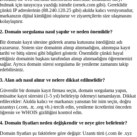
bulmak için tarayıcıya yazdığı isimdir (ornek.com gibi). Gereklidir
çünkü IP adreslerinin (88.240.120.25 gibi) akılda kalıcı versiyonudur,
markanızın dijital kimliğini oluşturur ve ziyaretçilerin size ulaşmasını
kolaylaştırır.
2. Domain sorgulama nasıl yapılır ve neden önemlidir?
Bir domain kayıt sitesine giderek arama kutusuna istediğiniz adı
yazarsınız. Sistem size domainin alınıp alınmadığını, alınmışsa kayıt
tarihi ve bitiş süresi gibi bilgileri gösterir. Önemlidir çünkü hayal
ettiğiniz domainin başkası tarafından alınıp alınmadığını öğrenmenizi
sağlar. Ayrıca domain süresi sorgulama ile yenileme zamanını takip
edebilirsiniz.
3. Alan adı nasıl alınır ve nelere dikkat edilmelidir?
Güvenilir bir domain kayıt firması seçin, domain sorgulama yapın,
müsaitse kayıt süresini (1-5 yıl) belirleyip ödemeyi tamamlayın. Dikkat
edilecekler: Akılda kalıcı ve markanızı yansıtan bir isim seçin, doğru
uzantıyı (.com, .tr, .org vb.) tercih edin, yenileme ücretlerini önceden
öğrenin ve WHOIS gizliliğini kontrol edin.
4. Domain fiyatları neden değişkendir ve neye göre belirlenir?
Domain fiyatları şu faktörlere göre değişir: Uzantı türü (.com ile .xyz