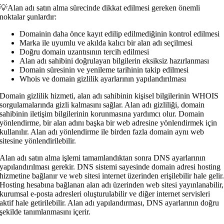
💡Alan adı satın alma sürecinde dikkat edilmesi gereken önemli
noktalar şunlardır:
Domainin daha önce kayıt edilip edilmediğinin kontrol edilmesi
Marka ile uyumlu ve akılda kalıcı bir alan adı seçilmesi
Doğru domain uzantısının tercih edilmesi
Alan adı sahibini doğrulayan bilgilerin eksiksiz hazırlanması
Domain süresinin ve yenileme tarihinin takip edilmesi
Whois ve domain gizlilik ayarlarının yapılandırılması
Domain gizlilik hizmeti, alan adı sahibinin kişisel bilgilerinin WHOIS
sorgulamalarında gizli kalmasını sağlar. Alan adı gizliliği, domain
sahibinin iletişim bilgilerinin korunmasına yardımcı olur. Domain
yönlendirme, bir alan adını başka bir web adresine yönlendirmek için
kullanılır. Alan adı yönlendirme ile birden fazla domain aynı web
sitesine yönlendirilebilir.
Alan adı satın alma işlemi tamamlandıktan sonra DNS ayarlarının
yapılandırılması gerekir. DNS sistemi sayesinde domain adresi hosting
hizmetine bağlanır ve web sitesi internet üzerinden erişilebilir hale gelir
Hosting hesabına bağlanan alan adı üzerinden web sitesi yayınlanabilir,
kurumsal e-posta adresleri oluşturulabilir ve diğer internet servisleri
aktif hale getirilebilir. Alan adı yapılandırması, DNS ayarlarının doğru
şekilde tanımlanmasını içerir.