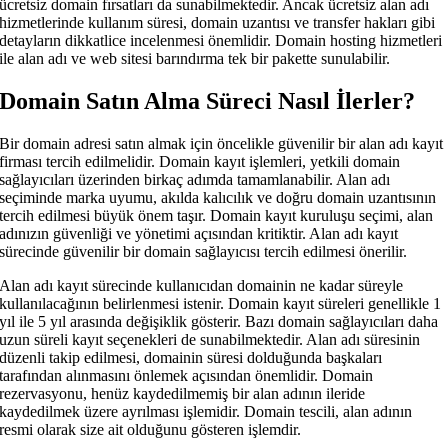
ücretsiz domain fırsatları da sunabilmektedir. Ancak ücretsiz alan adı
hizmetlerinde kullanım süresi, domain uzantısı ve transfer hakları gibi
detayların dikkatlice incelenmesi önemlidir. Domain hosting hizmetleri
ile alan adı ve web sitesi barındırma tek bir pakette sunulabilir.
Domain Satın Alma Süreci Nasıl İlerler?
Bir domain adresi satın almak için öncelikle güvenilir bir alan adı kayıt
firması tercih edilmelidir. Domain kayıt işlemleri, yetkili domain
sağlayıcıları üzerinden birkaç adımda tamamlanabilir. Alan adı
seçiminde marka uyumu, akılda kalıcılık ve doğru domain uzantısının
tercih edilmesi büyük önem taşır. Domain kayıt kuruluşu seçimi, alan
adınızın güvenliği ve yönetimi açısından kritiktir. Alan adı kayıt
sürecinde güvenilir bir domain sağlayıcısı tercih edilmesi önerilir.
Alan adı kayıt sürecinde kullanıcıdan domainin ne kadar süreyle
kullanılacağının belirlenmesi istenir. Domain kayıt süreleri genellikle 1
yıl ile 5 yıl arasında değişiklik gösterir. Bazı domain sağlayıcıları daha
uzun süreli kayıt seçenekleri de sunabilmektedir. Alan adı süresinin
düzenli takip edilmesi, domainin süresi dolduğunda başkaları
tarafından alınmasını önlemek açısından önemlidir. Domain
rezervasyonu, henüz kaydedilmemiş bir alan adının ileride
kaydedilmek üzere ayrılması işlemidir. Domain tescili, alan adının
resmi olarak size ait olduğunu gösteren işlemdir.