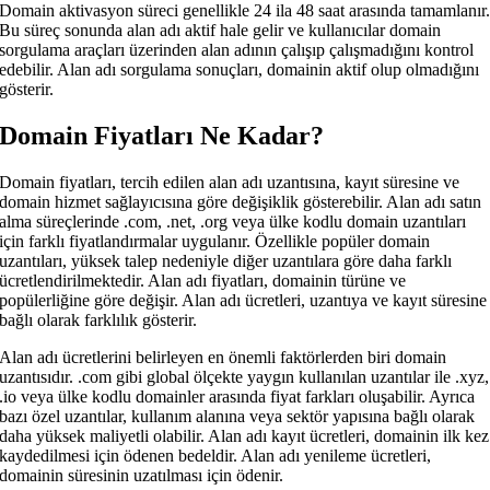
Domain aktivasyon süreci genellikle 24 ila 48 saat arasında tamamlanır
Bu süreç sonunda alan adı aktif hale gelir ve kullanıcılar domain
sorgulama araçları üzerinden alan adının çalışıp çalışmadığını kontrol
edebilir. Alan adı sorgulama sonuçları, domainin aktif olup olmadığını
gösterir.
Domain Fiyatları Ne Kadar?
Domain fiyatları, tercih edilen alan adı uzantısına, kayıt süresine ve
domain hizmet sağlayıcısına göre değişiklik gösterebilir. Alan adı satın
alma süreçlerinde .com, .net, .org veya ülke kodlu domain uzantıları
için farklı fiyatlandırmalar uygulanır. Özellikle popüler domain
uzantıları, yüksek talep nedeniyle diğer uzantılara göre daha farklı
ücretlendirilmektedir. Alan adı fiyatları, domainin türüne ve
popülerliğine göre değişir. Alan adı ücretleri, uzantıya ve kayıt süresine
bağlı olarak farklılık gösterir.
Alan adı ücretlerini belirleyen en önemli faktörlerden biri domain
uzantısıdır. .com gibi global ölçekte yaygın kullanılan uzantılar ile .xyz,
.io veya ülke kodlu domainler arasında fiyat farkları oluşabilir. Ayrıca
bazı özel uzantılar, kullanım alanına veya sektör yapısına bağlı olarak
daha yüksek maliyetli olabilir. Alan adı kayıt ücretleri, domainin ilk kez
kaydedilmesi için ödenen bedeldir. Alan adı yenileme ücretleri,
domainin süresinin uzatılması için ödenir.