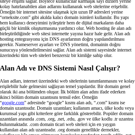
siteye erişimi sağlar. Böylece kullanıcılar karmaşık sayı dizileri yerine
kolay hatırlanabilen alan adlarını kullanarak web sitelerine erişebilir.
Örneğin bir internet sitesine ulaşmak için uzun IP adresleri yerine
“orneksite.com” gibi akılda kalıcı domain isimleri kullanılır. Bu yapı
hem kullanıcı deneyimini iyileştirir hem de dijital markaların daha
güçlü bir kimlik oluşturmasına yardımcı olur. Web hosting ile alan adı
birleştirildiğinde web sitesi internette yayına hazır hale gelir. Alan adı
hosting entegrasyonu için DNS ayarlarının doğru yapılandırılması
gerekir. Nameserver ayarları ve DNS yönetimi, domainin doğru
sunucuya yönlendirilmesini sağlar. Alan adı sistemi sayesinde internet
üzerindeki tüm web siteleri benzersiz bir kimliğe sahip olur.
Alan Adı ve DNS Sistemi Nasıl Çalışır?
Alan adları, internet üzerindeki web sitelerinin tanımlanmasını ve kolay
erişilebilir hale gelmesini sağlayan temel yapılardır. Bir domain genel
olarak iki ana bölümden oluşur. İlk bölüm alan adını ifade ederken
ikinci bölüm domain uzantısını temsil eder. Örneğin
“
google.com
” adresinde “google” kısmı alan adı, “.com” kısmı ise
domain uzantısıdır. Domain uzantıları; kullanım amacı, ülke kodu veya
kurumsal yapı gibi kriterlere göre farklılık gösterebilir. Popüler domain
uzantıları arasında .com, .org, .net, .edu, .gov ve ülke kodlu .tr uzantısı
bulunmaktadır. .com domain ticari web siteleri için en yaygın
kullanılan alan adı uzantısıdır. .org domain genellikle dernekler,