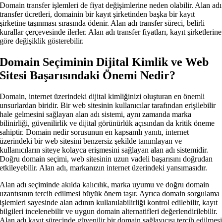
Domain transfer işlemleri de fiyat değişimlerine neden olabilir. Alan adı
transfer ücretleri, domainin bir kayıt şirketinden başka bir kayıt
şirketine taşınması sırasında ödenir. Alan adı transfer süreci, belirli
kurallar çerçevesinde ilerler. Alan adı transfer fiyatları, kayıt şirketlerine
göre değişiklik gösterebilir.
Domain Seçiminin Dijital Kimlik ve Web
Sitesi Başarısındaki Önemi Nedir?
Domain, internet üzerindeki dijital kimliğinizi oluşturan en önemli
unsurlardan biridir. Bir web sitesinin kullanıcılar tarafından erişilebilir
hale gelmesini sağlayan alan adı sistemi, aynı zamanda marka
bilinirliği, güvenilirlik ve dijital görünürlük açısından da kritik öneme
sahiptir. Domain nedir sorusunun en kapsamlı yanıtı, internet
üzerindeki bir web sitesini benzersiz şekilde tanımlayan ve
kullanıcıların siteye kolayca erişmesini sağlayan alan adı sistemidir.
Doğru domain seçimi, web sitesinin uzun vadeli başarısını doğrudan
etkileyebilir. Alan adı, markanızın internet üzerindeki yansımasıdır.
Alan adı seçiminde akılda kalıcılık, marka uyumu ve doğru domain
uzantısının tercih edilmesi büyük önem taşır. Ayrıca domain sorgulama
işlemleri sayesinde alan adının kullanılabilirliği kontrol edilebilir, kayıt
bilgileri incelenebilir ve uygun domain alternatifleri değerlendirilebilir.
Alan adı kayıt sürecinde güvenilir bir domain sağlayıcısı tercih edilmes