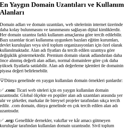
En Yaygın Domain Uzantıları ve Kullanım
Alanları
Domain adları ve domain uzantıları, web sitelerinin internet üzerinde
daha kolay bulunmasını ve tanınmasını sağlayan dijital kimliklerdir.
Her domain uzantısı farklı kullanım amaçlarına göre tercih edilebilir.
Bazı uzantılar ticari kullanıma uygunken bazıları eğitim kurumları,
devlet kuruluşları veya sivil toplum organizasyonları için özel olarak
kullanılmaktadır. Alan adı fiyatları da tercih edilen uzantıya göre
değişiklik göstermektedir. Premium domain olarak adlandırılan daha
önce alınmış değerli alan adları, normal domainlere göre çok daha
yüksek fiyatlarla satılabilir. Alan adı değerleme işlemleri ile domainin
piyasa değeri belirlenebilir.
💡Dünya genelinde en yaygın kullanılan domain örnekleri şunlardır:
✅
.com:
Ticari web siteleri için en yaygın kullanılan domain
uzantısıdır. Global ölçekte en popüler alan adı uzantıları arasında yer
alır ve şirketler, markalar ile bireysel projeler tarafından sıkça tercih
edilir. .com domain, dünya genelinde en çok tercih edilen alan adı
uzantısıdır.
✅
.org:
Genellikle dernekler, vakıflar ve kâr amacı gütmeyen
kuruluşlar tarafından kullanılan domain uzantısıdır. Sivil toplum