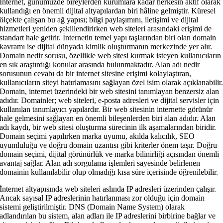
İnternet, günümüzde bireylerden kurumlara kadar herkesin aktif olarak
kullandığı en önemli dijital altyapılardan biri hâline gelmiştir. Küresel
ölçekte çalışan bu ağ yapısı; bilgi paylaşımını, iletişimi ve dijital
hizmetleri yeniden şekillendirirken web siteleri arasındaki erişimi de
standart hale getirir. İnternetin temel yapı taşlarından biri olan domain
kavramı ise dijital dünyada kimlik oluşturmanın merkezinde yer alır.
Domain nedir sorusu, özellikle web sitesi kurmak isteyen kullanıcıların
en sık araştırdığı konular arasında bulunmaktadır. Alan adı nedir
sorusunun cevabı da bir internet sitesine erişimi kolaylaştıran,
kullanıcıların siteyi hatırlamasını sağlayan özel isim olarak açıklanabilir
Domain, internet üzerindeki bir web sitesini tanımlayan benzersiz alan
adıdır. Domainler; web siteleri, e-posta adresleri ve dijital servisler için
kullanılan tanımlayıcı yapılardır. Bir web sitesinin internette görünür
hale gelmesini sağlayan en önemli bileşenlerden biri alan adıdır. Alan
adı kaydı, bir web sitesi oluşturma sürecinin ilk aşamalarından biridir.
Domain seçimi yapılırken marka uyumu, akılda kalıcılık, SEO
uyumluluğu ve doğru domain uzantısı gibi kriterler önem taşır. Doğru
domain seçimi, dijital görünürlük ve marka bilinirliği açısından önemli
avantaj sağlar. Alan adı sorgulama işlemleri sayesinde belirlenen
domainin kullanılabilir olup olmadığı kısa süre içerisinde öğrenilebilir.
İnternet altyapısında web siteleri aslında IP adresleri üzerinden çalışır.
Ancak sayısal IP adreslerinin hatırlanması zor olduğu için domain
sistemi geliştirilmiştir. DNS (Domain Name System) olarak
adlandırılan bu sistem, alan adları ile IP adreslerini birbirine bağlar ve