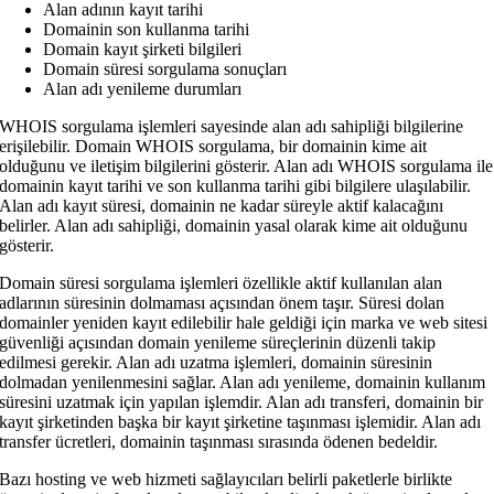
Alan adının kayıt tarihi
Domainin son kullanma tarihi
Domain kayıt şirketi bilgileri
Domain süresi sorgulama sonuçları
Alan adı yenileme durumları
WHOIS sorgulama işlemleri sayesinde alan adı sahipliği bilgilerine
erişilebilir. Domain WHOIS sorgulama, bir domainin kime ait
olduğunu ve iletişim bilgilerini gösterir. Alan adı WHOIS sorgulama ile
domainin kayıt tarihi ve son kullanma tarihi gibi bilgilere ulaşılabilir.
Alan adı kayıt süresi, domainin ne kadar süreyle aktif kalacağını
belirler. Alan adı sahipliği, domainin yasal olarak kime ait olduğunu
gösterir.
Domain süresi sorgulama işlemleri özellikle aktif kullanılan alan
adlarının süresinin dolmaması açısından önem taşır. Süresi dolan
domainler yeniden kayıt edilebilir hale geldiği için marka ve web sitesi
güvenliği açısından domain yenileme süreçlerinin düzenli takip
edilmesi gerekir. Alan adı uzatma işlemleri, domainin süresinin
dolmadan yenilenmesini sağlar. Alan adı yenileme, domainin kullanım
süresini uzatmak için yapılan işlemdir. Alan adı transferi, domainin bir
kayıt şirketinden başka bir kayıt şirketine taşınması işlemidir. Alan adı
transfer ücretleri, domainin taşınması sırasında ödenen bedeldir.
Bazı hosting ve web hizmeti sağlayıcıları belirli paketlerle birlikte