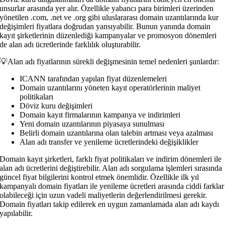
unsurlar arasında yer alır. Özellikle yabancı para birimleri üzerinden
yönetilen .com, .net ve .org gibi uluslararası domain uzantılarında kur
değişimleri fiyatlara doğrudan yansıyabilir. Bunun yanında domain
kayıt şirketlerinin düzenlediği kampanyalar ve promosyon dönemleri
de alan adı ücretlerinde farklılık oluşturabilir.
💡Alan adı fiyatlarının sürekli değişmesinin temel nedenleri şunlardır:
ICANN tarafından yapılan fiyat düzenlemeleri
Domain uzantılarını yöneten kayıt operatörlerinin maliyet
politikaları
Döviz kuru değişimleri
Domain kayıt firmalarının kampanya ve indirimleri
Yeni domain uzantılarının piyasaya sunulması
Belirli domain uzantılarına olan talebin artması veya azalması
Alan adı transfer ve yenileme ücretlerindeki değişiklikler
Domain kayıt şirketleri, farklı fiyat politikaları ve indirim dönemleri ile
alan adı ücretlerini değiştirebilir. Alan adı sorgulama işlemleri sırasında
güncel fiyat bilgilerini kontrol etmek önemlidir. Özellikle ilk yıl
kampanyalı domain fiyatları ile yenileme ücretleri arasında ciddi farklar
olabileceği için uzun vadeli maliyetlerin değerlendirilmesi gerekir.
Domain fiyatları takip edilerek en uygun zamanlamada alan adı kaydı
yapılabilir.