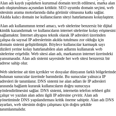
Alan adı kaydı yapılırken kurumsal domain tercih edilmesi, marka alan
adı oluşturulması açısından kritiktir. SEO uyumlu domain seçimi, web
sitesinin arama motorlarında daha görünür olmasına katkı sağlar.
Akılda kalıcı domain ise kullanıcıların siteyi hatırlamasını kolaylaştırır.
Alan adı kullanımının temel amacı, web sitelerine benzersiz bir dijital
kimlik kazandırmak ve kullanıcıların internet sitelerine kolay erişmesini
sağlamaktır. İnternet altyapısı teknik olarak IP adresleri üzerinden
çalışsa da sayısal IP adreslerinin akılda tutulması zor olduğu için
domain sistemi geliştirilmiştir. Böylece kullanıcılar karmaşık sayı
dizileri yerine kolay hatırlanabilen alan adlarını kullanarak web
sitelerine erişebilir. Web sitesi alan adı, markanızın internet üzerindeki
yansımasıdır. Alan adı sistemi sayesinde her web sitesi benzersiz bir
adrese sahip olur.
Web sitelerine ait tüm içerikler ve dosyalar dünyanın farklı bölgelerind
bulunan sunucular üzerinde barındırılır. Bu sunucular yalnızca IP
adresleri ile tanımlanır. DNS sistemi ise alan adları ile IP adresleri
arasında bağlantı kurarak kullanıcıların doğru sunucuya
yönlendirilmesini sağlar. DNS sistemi, internetin telefon rehberi gibi
çalışır ve yazılan alan adını ilgili IP adresine çevirir. Alan adı
yönetiminde DNS yapılandırması kritik öneme sahiptir. Alan adı DNS
ayarları, web sitesinin doğru çalışması için doğru şekilde
tanımlanmalıdır.