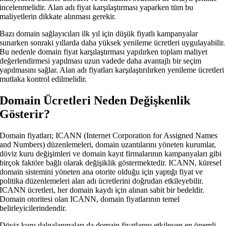
incelenmelidir. Alan adı fiyat karşılaştırması yaparken tüm bu
maliyetlerin dikkate alınması gerekir.
Bazı domain sağlayıcıları ilk yıl için düşük fiyatlı kampanyalar
sunarken sonraki yıllarda daha yüksek yenileme ücretleri uygulayabilir.
Bu nedenle domain fiyat karşılaştırması yapılırken toplam maliyet
değerlendirmesi yapılması uzun vadede daha avantajlı bir seçim
yapılmasını sağlar. Alan adı fiyatları karşılaştırılırken yenileme ücretleri
mutlaka kontrol edilmelidir.
Domain Ücretleri Neden Değişkenlik
Gösterir?
Domain fiyatları; ICANN (Internet Corporation for Assigned Names
and Numbers) düzenlemeleri, domain uzantılarını yöneten kurumlar,
döviz kuru değişimleri ve domain kayıt firmalarının kampanyaları gibi
birçok faktöre bağlı olarak değişiklik göstermektedir. ICANN, küresel
domain sistemini yöneten ana otorite olduğu için yaptığı fiyat ve
politika düzenlemeleri alan adı ücretlerini doğrudan etkileyebilir.
ICANN ücretleri, her domain kaydı için alınan sabit bir bedeldir.
Domain otoritesi olan ICANN, domain fiyatlarının temel
belirleyicilerindendir.
Döviz kuru dalgalanmaları da domain fiyatlarını etkileyen en önemli