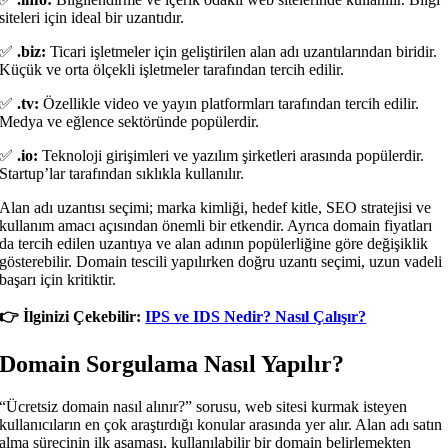
siteleri için ideal bir uzantıdır.
✅
.biz:
Ticari işletmeler için geliştirilen alan adı uzantılarından biridir.
Küçük ve orta ölçekli işletmeler tarafından tercih edilir.
✅
.tv:
Özellikle video ve yayın platformları tarafından tercih edilir.
Medya ve eğlence sektöründe popülerdir.
✅
.io:
Teknoloji girişimleri ve yazılım şirketleri arasında popülerdir.
Startup’lar tarafından sıklıkla kullanılır.
Alan adı uzantısı seçimi; marka kimliği, hedef kitle, SEO stratejisi ve
kullanım amacı açısından önemli bir etkendir. Ayrıca domain fiyatları
da tercih edilen uzantıya ve alan adının popülerliğine göre değişiklik
gösterebilir. Domain tescili yapılırken doğru uzantı seçimi, uzun vadeli
başarı için kritiktir.
👉️ İlginizi Çekebilir:
IPS ve IDS Nedir? Nasıl Çalışır?
Domain Sorgulama Nasıl Yapılır?
“Ücretsiz domain nasıl alınır?” sorusu, web sitesi kurmak isteyen
kullanıcıların en çok araştırdığı konular arasında yer alır. Alan adı satın
alma sürecinin ilk aşaması, kullanılabilir bir domain belirlemekten