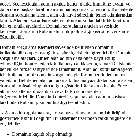
geçer. Seçilecek alan adının akılda kalıcı, marka kimliğine uygun ve
daha önce başkası tarafından alınmamış olması önemlidir. Bu nedenle
domain sorgulama işlemi, alan adı kayıt sürecinin temel adımlarından
biridir. Alan adı sorgulama siteleri, domain kullanılabilirlik kontrolü
için en pratik araçlardır. Domain sorgulama araçları sayesinde
belirlenen domainin kullanılabilir olup olmadığı kısa süre içerisinde
öğrenilebilir.
Domain sorgulama işlemleri sayesinde belirlenen domainin
kullanılabilir olup olmadığı kısa süre içerisinde öğrenilebilir. Domain
sorgulama araçları, girilen alan adının daha önce kayıt edilip
edilmediğini kontrol ederek kullanıcıya anlık sonuç sunar. Bu işlemler
genellikle birkaç saniye içinde tamamlanır. Alan adı sorgulama işlemi
için kullanıcılar bir domain sorgulama platformu üzerinden arama
yapabilir. Belirlenen alan adı arama kutusuna yazıldıktan sonra sistem,
domainin müsait olup olmadığını gösterir. Eğer alan adı daha önce
alınmışsa alternatif uzantılar veya farklı isim önerileri
değerlendirilebilir. Domain kontrolü yapılarak alan adının başkası
tarafından kullanılıp kullanılmadığı tespit edilir.
💡Alan adı sorgulama araçları yalnızca domain kullanılabilirliğini
göstermekle sınırlı değildir. Bu sistemler üzerinden farklı bilgilere de
erişilebilir:
Domainin kayıtlı olup olmadığı