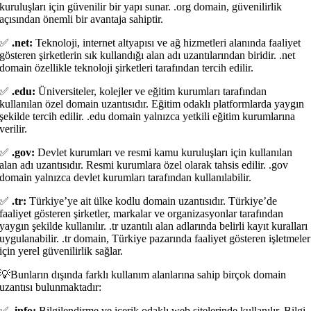
kuruluşları için güvenilir bir yapı sunar. .org domain, güvenilirlik
açısından önemli bir avantaja sahiptir.
✅
.net:
Teknoloji, internet altyapısı ve ağ hizmetleri alanında faaliyet
gösteren şirketlerin sık kullandığı alan adı uzantılarından biridir. .net
domain özellikle teknoloji şirketleri tarafından tercih edilir.
✅
.edu:
Üniversiteler, kolejler ve eğitim kurumları tarafından
kullanılan özel domain uzantısıdır. Eğitim odaklı platformlarda yaygın
şekilde tercih edilir. .edu domain yalnızca yetkili eğitim kurumlarına
verilir.
✅
.gov:
Devlet kurumları ve resmi kamu kuruluşları için kullanılan
alan adı uzantısıdır. Resmi kurumlara özel olarak tahsis edilir. .gov
domain yalnızca devlet kurumları tarafından kullanılabilir.
✅
.tr:
Türkiye’ye ait ülke kodlu domain uzantısıdır. Türkiye’de
faaliyet gösteren şirketler, markalar ve organizasyonlar tarafından
yaygın şekilde kullanılır. .tr uzantılı alan adlarında belirli kayıt kuralları
uygulanabilir. .tr domain, Türkiye pazarında faaliyet gösteren işletmeler
için yerel güvenilirlik sağlar.
💡Bunların dışında farklı kullanım alanlarına sahip birçok domain
uzantısı bulunmaktadır:
✅
.info:
Bilgilendirme ve içerik odaklı web sitelerinde kullanılır. Bilgi