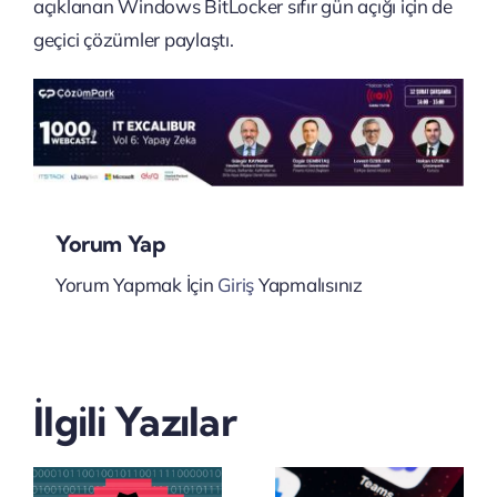
açıklanan Windows BitLocker sıfır gün açığı için de
geçici çözümler paylaştı.
Yorum Yap
Yorum Yapmak İçin
Giriş
Yapmalısınız
Microsoft,
Satya
SharePoint
İlgili Yazılar
Nadella’d
Server
Şirketlere