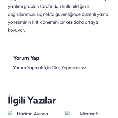
yazılımı grupları tarafından kullanıldığının
doğrulanması, uç nokta güvenliğinde düzenli yama
yönetiminin kritik önemini bir kez daha ortaya
koyuyor.
Yorum Yap
Yorum Yapmak İçin
Giriş
Yapmalısınız
Microsoft,
Satya
SharePoint
Nadella’d
İlgili Yazılar
Server
Şirketlere
2016 ve
Yapay