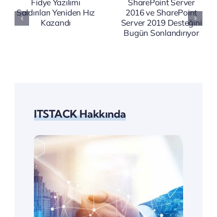
SharePoint
Zekâ
ı
Server
Uyarısı:
2019
Ticari
Desteğini
Sırlarınızı
Bugün
Koruyun
Sonlandırıyor
ITSTACK Hakkında