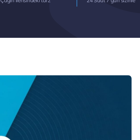
Çağın ilerisindeki tarz
24 Saat 7 gün sizinle