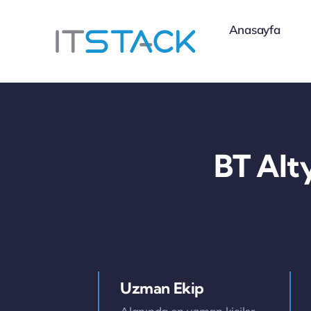
Skip
Anasayfa
to
content
BT Alt
Uzman Ekip