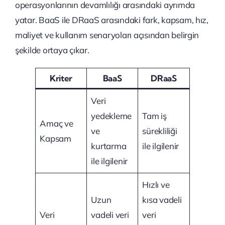
operasyonlarının devamlılığı arasındaki ayrımda
yatar. BaaS ile DRaaS arasındaki fark, kapsam, hız,
maliyet ve kullanım senaryoları açısından belirgin
şekilde ortaya çıkar.
Kriter
BaaS
DRaaS
Veri
yedekleme
Tam iş
Amaç ve
ve
sürekliliği
Kapsam
kurtarma
ile ilgilenir
ile ilgilenir
Hızlı ve
Uzun
kısa vadeli
Veri
vadeli veri
veri