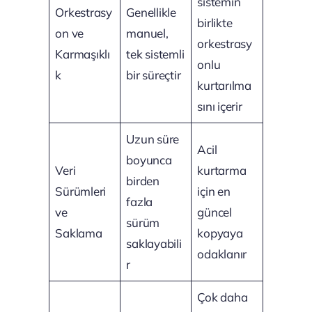
sistemin
Orkestrasy
Genellikle
birlikte
on ve
manuel,
orkestrasy
Karmaşıklı
tek sistemli
onlu
k
bir süreçtir
kurtarılma
sını içerir
Uzun süre
Acil
boyunca
Veri
kurtarma
birden
Sürümleri
için en
fazla
ve
güncel
sürüm
Saklama
kopyaya
saklayabili
odaklanır
r
Çok daha