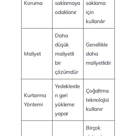
Koruma
saklamaya
saklama
odaklanır
için
kullanılır
Daha
düşük
Genellikle
Maliyet
maliyetli
daha
bir
maliyetlidir
çözümdür
Yedeklerde
Çoğaltma
Kurtarma
n geri
teknolojisi
Yöntemi
yükleme
kullanır
yapar
Birçok