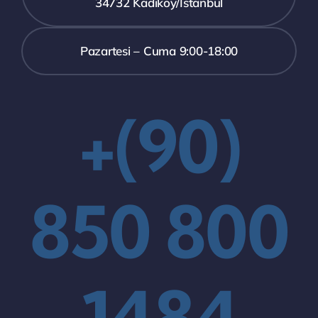
34732 Kadıköy/İstanbul
Pazartesi – Cuma 9:00-18:00
+(90)
850 800
1484