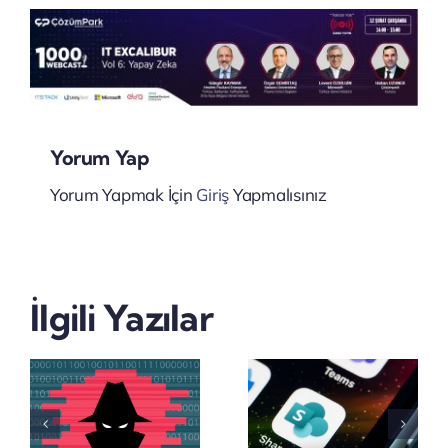
Yorum Yap
Yorum Yapmak İçin
Giriş
Yapmalısınız
Microsoft,
Satya
SharePoint
İlgili Yazılar
Nadella’d
Server
Şirketlere
2016 ve
Yapay
SharePoint
Zekâ