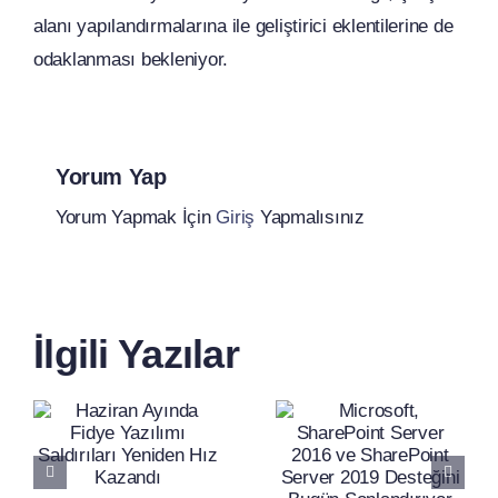
alanı yapılandırmalarına ile geliştirici eklentilerine de
odaklanması bekleniyor.
Yorum Yap
Yorum Yapmak İçin
Giriş
Yapmalısınız
Microsoft,
Satya
SharePoint
Nadella’d
İlgili Yazılar
Server
Şirketlere
2016 ve
Yapay
SharePoint
Zekâ
ı