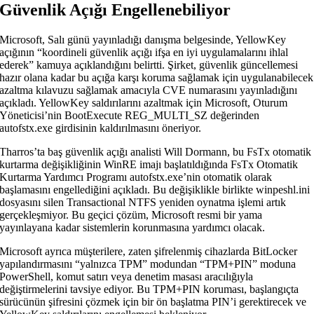
Güvenlik Açığı Engellenebiliyor
Microsoft, Salı günü yayınladığı danışma belgesinde, YellowKey
açığının “koordineli güvenlik açığı ifşa en iyi uygulamalarını ihlal
ederek” kamuya açıklandığını belirtti. Şirket, güvenlik güncellemesi
hazır olana kadar bu açığa karşı koruma sağlamak için uygulanabilecek
azaltma kılavuzu sağlamak amacıyla CVE numarasını yayınladığını
açıkladı. YellowKey saldırılarını azaltmak için Microsoft, Oturum
Yöneticisi’nin BootExecute REG_MULTI_SZ değerinden
autofstx.exe girdisinin kaldırılmasını öneriyor.
Tharros’ta baş güvenlik açığı analisti Will Dormann, bu FsTx otomatik
kurtarma değişikliğinin WinRE imajı başlatıldığında FsTx Otomatik
Kurtarma Yardımcı Programı autofstx.exe’nin otomatik olarak
başlamasını engellediğini açıkladı. Bu değişiklikle birlikte winpeshl.ini
dosyasını silen Transactional NTFS yeniden oynatma işlemi artık
gerçekleşmiyor. Bu geçici çözüm, Microsoft resmi bir yama
yayınlayana kadar sistemlerin korunmasına yardımcı olacak.
Microsoft ayrıca müşterilere, zaten şifrelenmiş cihazlarda BitLocker
yapılandırmasını “yalnızca TPM” modundan “TPM+PIN” moduna
PowerShell, komut satırı veya denetim masası aracılığıyla
değiştirmelerini tavsiye ediyor. Bu TPM+PIN koruması, başlangıçta
sürücünün şifresini çözmek için bir ön başlatma PIN’i gerektirecek ve