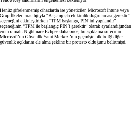
YellowKey saldırılarını engellemesi bekleniyor.
Henüz şifrelenmemiş cihazlarda ise yöneticiler, Microsoft Intune veya
Grup İlkeleri aracılığıyla “Başlangıçta ek kimlik doğrulaması gerektir”
seçeneğini etkinleştirirken “TPM başlangıç PIN’ini yapılandır”
seçeneğinin “TPM ile başlangıç PIN’i gerektir” olarak ayarlandığından
emin olmalı. Nightmare Eclipse daha önce, bu açıklama sürecinin
Microsoft’un Güvenlik Yanıt Merkezi’nin geçmişte bildirdiği diğer
güvenlik açıklarını ele alma şekline bir protesto olduğunu belirtmişti.