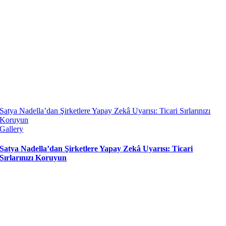
Satya Nadella’dan Şirketlere Yapay Zekâ Uyarısı: Ticari Sırlarınızı
Koruyun
Gallery
Satya Nadella’dan Şirketlere Yapay Zekâ Uyarısı: Ticari
Sırlarınızı Koruyun