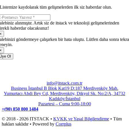
Listemize kaydolarak tüm gelişmelerden ilk siz haberdar olun.
alebiniz alınmıştır. Artık siz de itstack ve teknoloji gelişmelerinden
ürekli haberdar olacaksınız!
×
alebinizi göndermeye çalışırken bir hata oluştu. Lütfen daha sonra tekra
eneyin.
×
Üye Ol
info@itstack.com.tr
Business İstanbul B Blok Kat19 D:187 Merdivenköy Mah.
Yumurtacı Abdi Bey Cd, Merdivenköy, Dikyol Sk. No:2/A, 34732
Kadıköy/İstanbul
Pazartesi – Cuma 9:00-18:00
+(90) 850 800 1484
© 2018 - 2026 ITSTACK •
KVKK ve Yasal Bilgilendirme
• Tüm
hakları saklıdır • Powered by
Corrplus