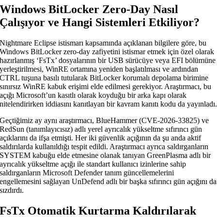
Windows BitLocker Zero-Day Nasıl
Çalışıyor ve Hangi Sistemleri Etkiliyor?
Nightmare Eclipse istismarı kapsamında açıklanan bilgilere göre, bu
Windows BitLocker zero-day zafiyetini istismar etmek için özel olarak
hazırlanmış ‘FsTx’ dosyalarının bir USB sürücüye veya EFI bölümüne
yerleştirilmesi, WinRE ortamına yeniden başlatılması ve ardından
CTRL tuşuna basılı tutularak BitLocker korumalı depolama birimine
sınırsız WinRE kabuk erişimi elde edilmesi gerekiyor. Araştırmacı, bu
açığı Microsoft’un kasıtlı olarak koyduğu bir arka kapı olarak
nitelendirirken iddiasını kanıtlayan bir kavram kanıtı kodu da yayınladı
Geçtiğimiz ay aynı araştırmacı, BlueHammer (CVE-2026-33825) ve
RedSun (tanımlayıcısız) adlı yerel ayrıcalık yükseltme sıfırıncı gün
açıklarını da ifşa etmişti. Her iki güvenlik açığının da şu anda aktif
saldırılarda kullanıldığı tespit edildi. Araştırmacı ayrıca saldırganların
SYSTEM kabuğu elde etmesine olanak tanıyan GreenPlasma adlı bir
ayrıcalık yükseltme açığı ile standart kullanıcı izinlerine sahip
saldırganların Microsoft Defender tanım güncellemelerini
engellemesini sağlayan UnDefend adlı bir başka sıfırıncı gün açığını da
sızdırdı.
FsTx Otomatik Kurtarma Kaldırılarak