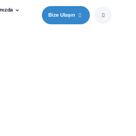
mızda
Bize Ulaşın
ı Profesyonellerin Merkezi