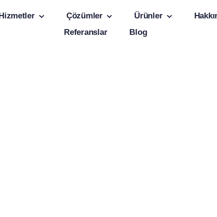
Hizmetler
Çözümler
Ürünler
Hakkı
Referanslar
Blog
nliği
Müşteri Odakl