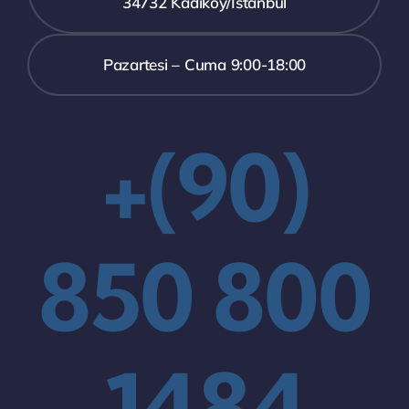
34732 Kadıköy/İstanbul
Pazartesi – Cuma 9:00-18:00
+(90)
850 800
1484