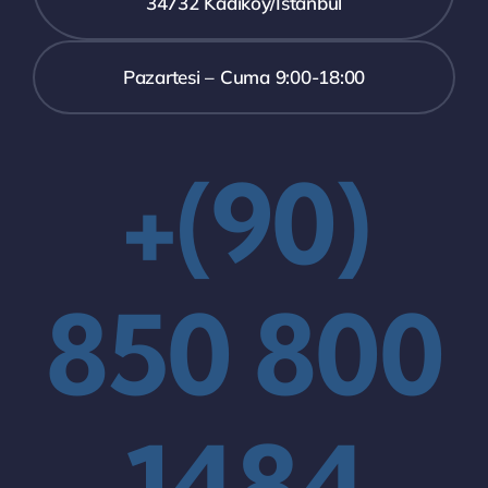
34732 Kadıköy/İstanbul
Pazartesi – Cuma 9:00-18:00
+(90)
850 800
1484