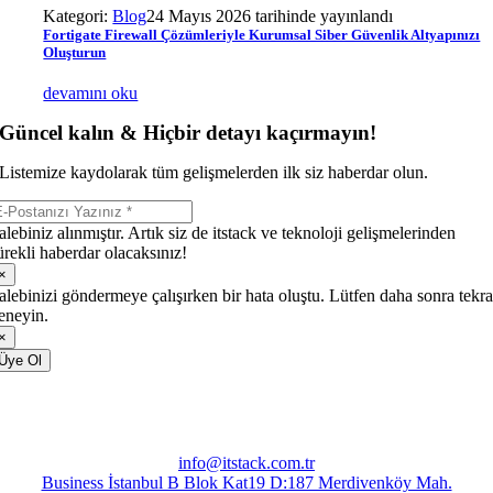
Kategori:
Blog
24 Mayıs 2026 tarihinde yayınlandı
Fortigate Firewall Çözümleriyle Kurumsal Siber Güvenlik Altyapınızı
Oluşturun
devamını oku
Güncel kalın & Hiçbir detayı kaçırmayın!
Listemize kaydolarak tüm gelişmelerden ilk siz haberdar olun.
alebiniz alınmıştır. Artık siz de itstack ve teknoloji gelişmelerinden
ürekli haberdar olacaksınız!
×
alebinizi göndermeye çalışırken bir hata oluştu. Lütfen daha sonra tekra
eneyin.
×
Üye Ol
info@itstack.com.tr
Business İstanbul B Blok Kat19 D:187 Merdivenköy Mah.