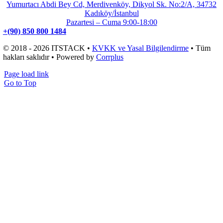
Yumurtacı Abdi Bey Cd, Merdivenköy, Dikyol Sk. No:2/A, 34732
Kadıköy/İstanbul
Pazartesi – Cuma 9:00-18:00
+(90) 850 800 1484
© 2018 - 2026 ITSTACK •
KVKK ve Yasal Bilgilendirme
• Tüm
hakları saklıdır • Powered by
Corrplus
Page load link
Go to Top