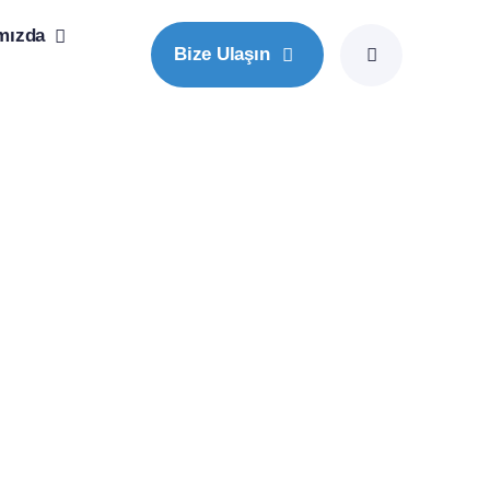
mızda
Bize Ulaşın
ı Profesyonellerin Merkezi