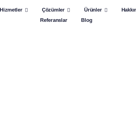
Hizmetler
Çözümler
Ürünler
Hakkı
Referanslar
Blog
201
Müşteri Odakl