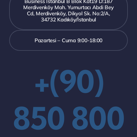
Business İstanbul B Blok Kat19 D:187
Merdivenköy Mah. Yumurtacı Abdi Bey
Cd, Merdivenköy, Dikyol Sk. No:2/A,
34732 Kadıköy/İstanbul
Pazartesi – Cuma 9:00-18:00
+(90)
850 800