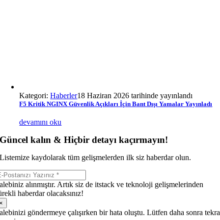
Kategori:
Haberler
18 Haziran 2026 tarihinde yayınlandı
F5 Kritik NGINX Güvenlik Açıkları İçin Bant Dışı Yamalar Yayınladı
devamını oku
Güncel kalın & Hiçbir detayı kaçırmayın!
Listemize kaydolarak tüm gelişmelerden ilk siz haberdar olun.
alebiniz alınmıştır. Artık siz de itstack ve teknoloji gelişmelerinden
ürekli haberdar olacaksınız!
×
alebinizi göndermeye çalışırken bir hata oluştu. Lütfen daha sonra tekra