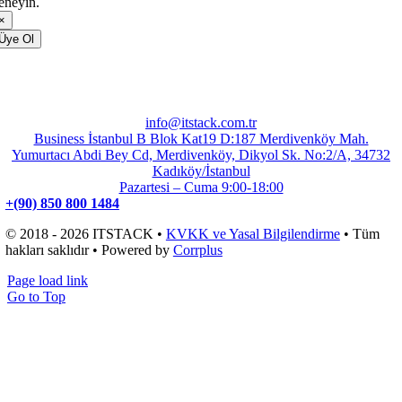
eneyin.
×
Üye Ol
info@itstack.com.tr
Business İstanbul B Blok Kat19 D:187 Merdivenköy Mah.
Yumurtacı Abdi Bey Cd, Merdivenköy, Dikyol Sk. No:2/A, 34732
Kadıköy/İstanbul
Pazartesi – Cuma 9:00-18:00
+(90) 850 800 1484
© 2018 - 2026 ITSTACK •
KVKK ve Yasal Bilgilendirme
• Tüm
hakları saklıdır • Powered by
Corrplus
Page load link
Go to Top