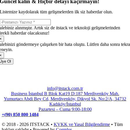
Güncel kalın & Hiçbir detayı kaçırmayın!
Listemize kaydolarak tüm gelişmelerden ilk siz haberdar olun.
alebiniz alınmıştır. Artık siz de itstack ve teknoloji gelişmelerinden
ürekli haberdar olacaksınız!
×
alebinizi göndermeye çalışırken bir hata oluştu. Lütfen daha sonra tekra
eneyin.
×
Üye Ol
info@itstack.com.tr
Business İstanbul B Blok Kat19 D:187 Merdivenköy Mah.
Yumurtacı Abdi Bey Cd, Merdivenköy, Dikyol Sk. No:2/A, 34732
Kadıköy/İstanbul
Pazartesi – Cuma 9:00-18:00
+(90) 850 800 1484
© 2018 - 2026 ITSTACK •
KVKK ve Yasal Bilgilendirme
• Tüm
hakları saklıdır • Powered by
Corrplus