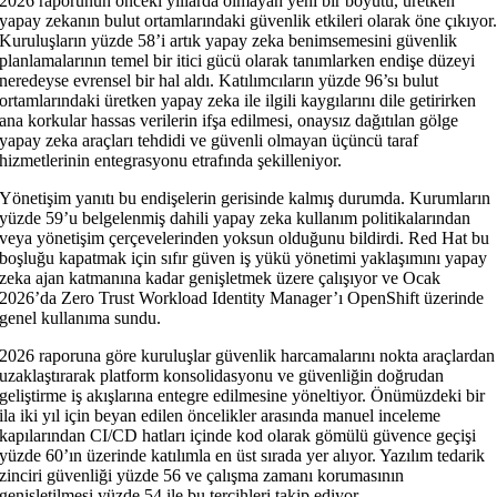
2026 raporunun önceki yıllarda olmayan yeni bir boyutu, üretken
yapay zekanın bulut ortamlarındaki güvenlik etkileri olarak öne çıkıyor
Kuruluşların yüzde 58’i artık yapay zeka benimsemesini güvenlik
planlamalarının temel bir itici gücü olarak tanımlarken endişe düzeyi
neredeyse evrensel bir hal aldı. Katılımcıların yüzde 96’sı bulut
ortamlarındaki üretken yapay zeka ile ilgili kaygılarını dile getirirken
ana korkular hassas verilerin ifşa edilmesi, onaysız dağıtılan gölge
yapay zeka araçları tehdidi ve güvenli olmayan üçüncü taraf
hizmetlerinin entegrasyonu etrafında şekilleniyor.
Yönetişim yanıtı bu endişelerin gerisinde kalmış durumda. Kurumların
yüzde 59’u belgelenmiş dahili yapay zeka kullanım politikalarından
veya yönetişim çerçevelerinden yoksun olduğunu bildirdi. Red Hat bu
boşluğu kapatmak için sıfır güven iş yükü yönetimi yaklaşımını yapay
zeka ajan katmanına kadar genişletmek üzere çalışıyor ve Ocak
2026’da Zero Trust Workload Identity Manager’ı OpenShift üzerinde
genel kullanıma sundu.
2026 raporuna göre kuruluşlar güvenlik harcamalarını nokta araçlardan
uzaklaştırarak platform konsolidasyonu ve güvenliğin doğrudan
geliştirme iş akışlarına entegre edilmesine yöneltiyor. Önümüzdeki bir
ila iki yıl için beyan edilen öncelikler arasında manuel inceleme
kapılarından CI/CD hatları içinde kod olarak gömülü güvence geçişi
yüzde 60’ın üzerinde katılımla en üst sırada yer alıyor. Yazılım tedarik
zinciri güvenliği yüzde 56 ve çalışma zamanı korumasının
genişletilmesi yüzde 54 ile bu tercihleri takip ediyor.