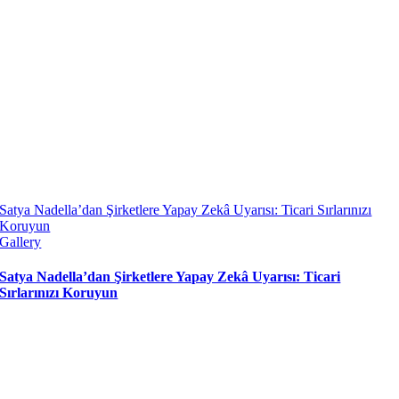
Satya Nadella’dan Şirketlere Yapay Zekâ Uyarısı: Ticari Sırlarınızı
Koruyun
Gallery
Satya Nadella’dan Şirketlere Yapay Zekâ Uyarısı: Ticari
Sırlarınızı Koruyun