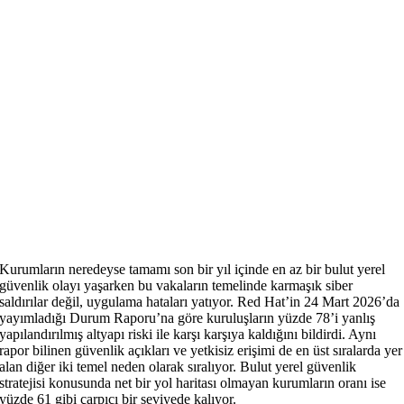
Kurumların neredeyse tamamı son bir yıl içinde en az bir bulut yerel
güvenlik olayı yaşarken bu vakaların temelinde karmaşık siber
saldırılar değil, uygulama hataları yatıyor. Red Hat’in 24 Mart 2026’da
yayımladığı Durum Raporu’na göre kuruluşların yüzde 78’i yanlış
yapılandırılmış altyapı riski ile karşı karşıya kaldığını bildirdi. Aynı
rapor bilinen güvenlik açıkları ve yetkisiz erişimi de en üst sıralarda yer
alan diğer iki temel neden olarak sıralıyor. Bulut yerel güvenlik
stratejisi konusunda net bir yol haritası olmayan kurumların oranı ise
yüzde 61 gibi çarpıcı bir seviyede kalıyor.