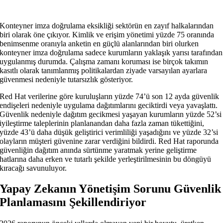
Konteyner imza doğrulama eksikliği sektörün en zayıf halkalarından
biri olarak öne çıkıyor. Kimlik ve erişim yönetimi yüzde 75 oranında
benimsenme oranıyla anketin en güçlü alanlarından biri olurken
konteyner imza doğrulama sadece kurumların yaklaşık yarısı tarafından
uygulanmış durumda. Çalışma zamanı koruması ise birçok takımın
kasıtlı olarak tanımlanmış politikalardan ziyade varsayılan ayarlara
güvenmesi nedeniyle tutarsızlık gösteriyor.
Red Hat verilerine göre kuruluşların yüzde 74’ü son 12 ayda güvenlik
endişeleri nedeniyle uygulama dağıtımlarını geciktirdi veya yavaşlattı.
Güvenlik nedeniyle dağıtım gecikmesi yaşayan kurumların yüzde 52’si
iyileştirme taleplerinin planlanandan daha fazla zaman tükettiğini,
yüzde 43’ü daha düşük geliştirici verimliliği yaşadığını ve yüzde 32’si
olayların müşteri güvenine zarar verdiğini bildirdi. Red Hat raporunda
güvenliğin dağıtım anında sürtünme yaratmak yerine geliştirme
hatlarına daha erken ve tutarlı şekilde yerleştirilmesinin bu döngüyü
kıracağı savunuluyor.
Yapay Zekanın Yönetişim Sorunu Güvenlik
Planlamasını Şekillendiriyor