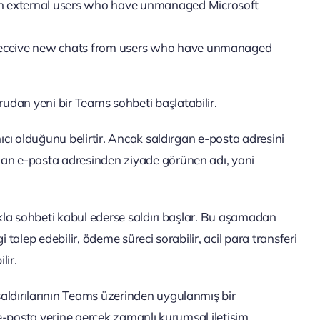
th external users who have unmanaged Microsoft
d receive new chats from users who have unmanaged
dan yeni bir Teams sohbeti başlatabilir.
nıcı olduğunu belirtir. Ancak saldırgan e-posta adresini
man e-posta adresinden ziyade görünen adı, yani
ıkla sohbeti kabul ederse saldırı başlar. Bu aşamadan
 talep edebilir, ödeme süreci sorabilir, acil para transferi
lir.
aldırılarının Teams üzerinden uygulanmış bir
n e-posta yerine gerçek zamanlı kurumsal iletişim