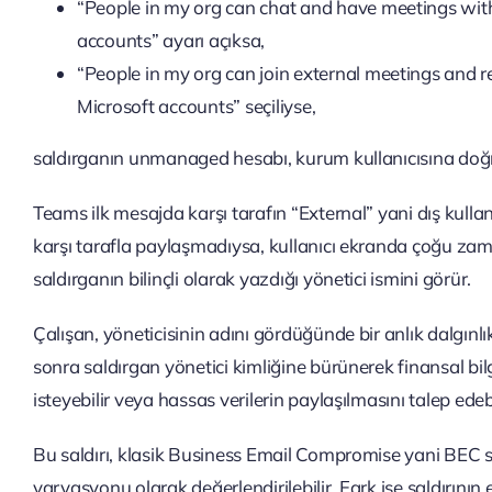
“People in my org can chat and have meetings wi
accounts” ayarı açıksa,
“People in my org can join external meetings an
Microsoft accounts” seçiliyse,
saldırganın unmanaged hesabı, kurum kullanıcısına doğru
Teams ilk mesajda karşı tarafın “External” yani dış kulla
karşı tarafla paylaşmadıysa, kullanıcı ekranda çoğu za
saldırganın bilinçli olarak yazdığı yönetici ismini görür.
Çalışan, yöneticisinin adını gördüğünde bir anlık dalgınl
sonra saldırgan yönetici kimliğine bürünerek finansal bilgi
isteyebilir veya hassas verilerin paylaşılmasını talep edebi
Bu saldırı, klasik Business Email Compromise yani BEC s
varyasyonu olarak değerlendirilebilir. Fark ise saldırını