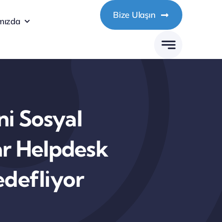
Bize Ulaşın
mızda
i Sosyal
lar Helpdesk
edefliyor