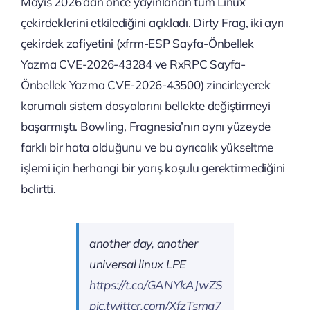
Mayıs 2026’dan önce yayınlanan tüm Linux
çekirdeklerini etkilediğini açıkladı. Dirty Frag, iki ayrı
çekirdek zafiyetini (xfrm-ESP Sayfa-Önbellek
Yazma CVE-2026-43284 ve RxRPC Sayfa-
Önbellek Yazma CVE-2026-43500) zincirleyerek
korumalı sistem dosyalarını bellekte değiştirmeyi
başarmıştı. Bowling, Fragnesia’nın aynı yüzeyde
farklı bir hata olduğunu ve bu ayrıcalık yükseltme
işlemi için herhangi bir yarış koşulu gerektirmediğini
belirtti.
another day, another
universal linux LPE
https://t.co/GANYkAJwZS
pic.twitter.com/XfzTsmg7