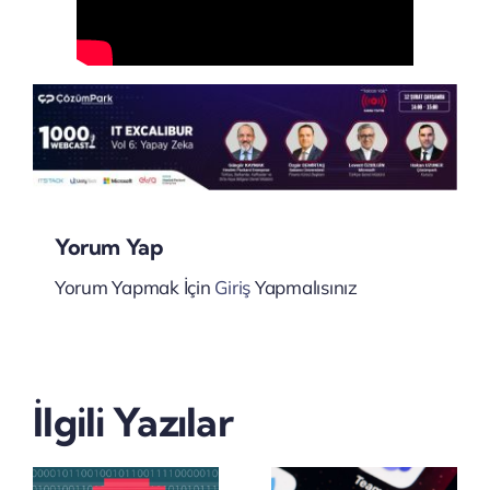
Yorum Yap
Yorum Yapmak İçin
Giriş
Yapmalısınız
Microsoft,
Satya
SharePoint
İlgili Yazılar
Nadella’d
Server
Şirketlere