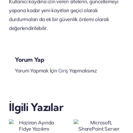
Kullanıcı kaydına izin veren sitelerin, güncellemeyi
yapana kadar yeni kayıtları geçici olarak
durdurmaları da ek bir güvenlik önlemi olarak
değerlendirilebilir.
Yorum Yap
Yorum Yapmak İçin
Giriş
Yapmalısınız
Microsoft,
Satya
SharePoint
Nadella’d
İlgili Yazılar
Server
Şirketlere
2016 ve
Yapay