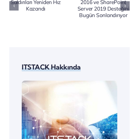
SharePoint
Zekâ
ı
Server
Uyarısı:
2019
Ticari
Desteğini
Sırlarınızı
Bugün
Koruyun
Sonlandırıyor
ITSTACK Hakkında