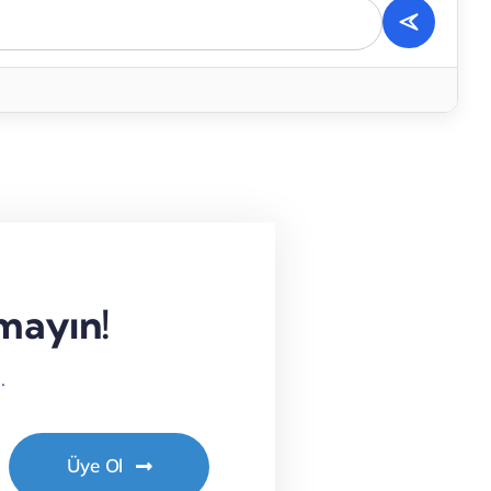
rmayın!
.
Üye Ol