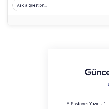
Ask
a
question
Güncel