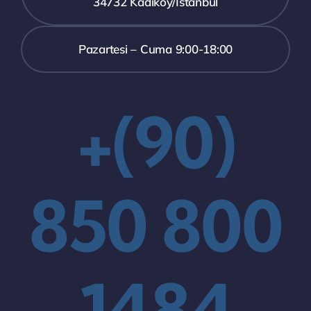
34732 Kadıköy/İstanbul
Pazartesi – Cuma 9:00-18:00
+(90)
850 800
1484