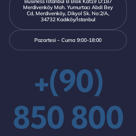
Business İstanbul B Blok Kat19 D:187
Merdivenköy Mah. Yumurtacı Abdi Bey
Cd, Merdivenköy, Dikyol Sk. No:2/A,
34732 Kadıköy/İstanbul
Pazartesi – Cuma 9:00-18:00
+(90)
850 800