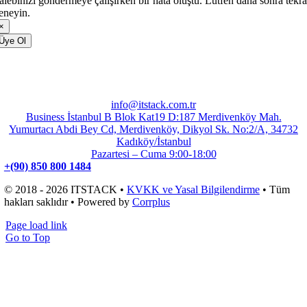
alebinizi göndermeye çalışırken bir hata oluştu. Lütfen daha sonra tekra
eneyin.
×
Üye Ol
info@itstack.com.tr
Business İstanbul B Blok Kat19 D:187 Merdivenköy Mah.
Yumurtacı Abdi Bey Cd, Merdivenköy, Dikyol Sk. No:2/A, 34732
Kadıköy/İstanbul
Pazartesi – Cuma 9:00-18:00
+(90) 850 800 1484
© 2018 - 2026 ITSTACK •
KVKK ve Yasal Bilgilendirme
• Tüm
hakları saklıdır • Powered by
Corrplus
Page load link
Go to Top