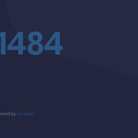
 1484
wered by
Corrplus