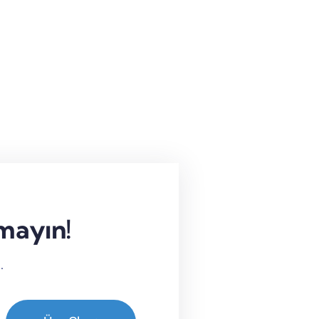
rmayın!
.