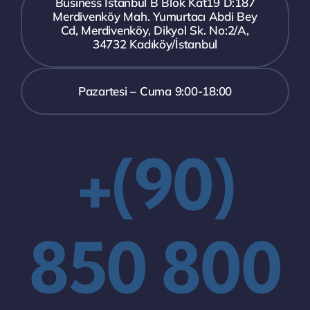
Business İstanbul B Blok Kat19 D:187
Merdivenköy Mah. Yumurtacı Abdi Bey
Cd, Merdivenköy, Dikyol Sk. No:2/A,
34732 Kadıköy/İstanbul
Pazartesi – Cuma 9:00-18:00
+(90)
850 800