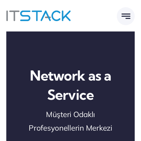
Skip
to
content
Network as a
Service
Müşteri Odaklı
Profesyonellerin Merkezi