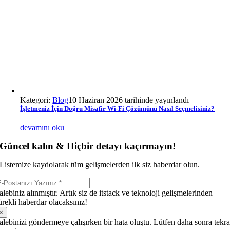
Kategori:
Blog
10 Haziran 2026 tarihinde yayınlandı
İşletmeniz İçin Doğru Misafir Wi-Fi Çözümünü Nasıl Seçmelisiniz?
devamını oku
Güncel kalın & Hiçbir detayı kaçırmayın!
Listemize kaydolarak tüm gelişmelerden ilk siz haberdar olun.
alebiniz alınmıştır. Artık siz de itstack ve teknoloji gelişmelerinden
ürekli haberdar olacaksınız!
×
alebinizi göndermeye çalışırken bir hata oluştu. Lütfen daha sonra tekra