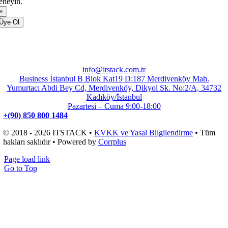
eneyin.
×
Üye Ol
info@itstack.com.tr
Business İstanbul B Blok Kat19 D:187 Merdivenköy Mah.
Yumurtacı Abdi Bey Cd, Merdivenköy, Dikyol Sk. No:2/A, 34732
Kadıköy/İstanbul
Pazartesi – Cuma 9:00-18:00
+(90) 850 800 1484
© 2018 - 2026 ITSTACK •
KVKK ve Yasal Bilgilendirme
• Tüm
hakları saklıdır • Powered by
Corrplus
Page load link
Go to Top