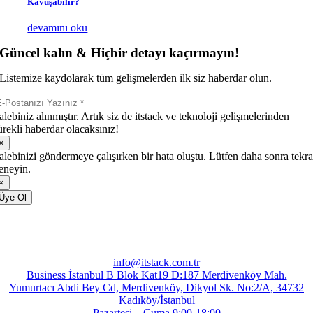
Kavuşabilir?
devamını oku
Güncel kalın & Hiçbir detayı kaçırmayın!
Listemize kaydolarak tüm gelişmelerden ilk siz haberdar olun.
alebiniz alınmıştır. Artık siz de itstack ve teknoloji gelişmelerinden
ürekli haberdar olacaksınız!
×
alebinizi göndermeye çalışırken bir hata oluştu. Lütfen daha sonra tekra
eneyin.
×
Üye Ol
info@itstack.com.tr
Business İstanbul B Blok Kat19 D:187 Merdivenköy Mah.
Yumurtacı Abdi Bey Cd, Merdivenköy, Dikyol Sk. No:2/A, 34732
Kadıköy/İstanbul
Pazartesi – Cuma 9:00-18:00